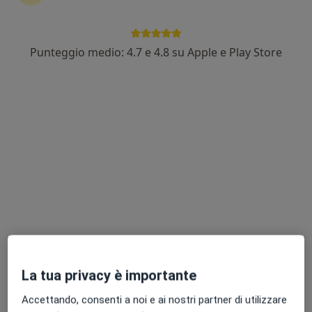
Cerca
Punteggio medio: 4.7 e 4.8 su Apple e Play Store
Medico di base
Ginecologo
Ortopedico
Dermatologo
Psicologo
Oculista
Urologo
Otorino
Dentista
Endocrinologo
Neurologo
Fisioterapista
Psicoterapeuta
Pediatra
Andrologo
Altro
Categorie più cercate
Blefaroplastica
Elettrocardiogramma
Colposcopia
Mindfulness
Ecografia addome completo
Dieta chetogenica
Faccette dentali
Altro
Prestazioni dis
La tua privacy è importante
Accettando, consenti a noi e ai nostri partner di utilizzare
Trova un dottore nella tua città