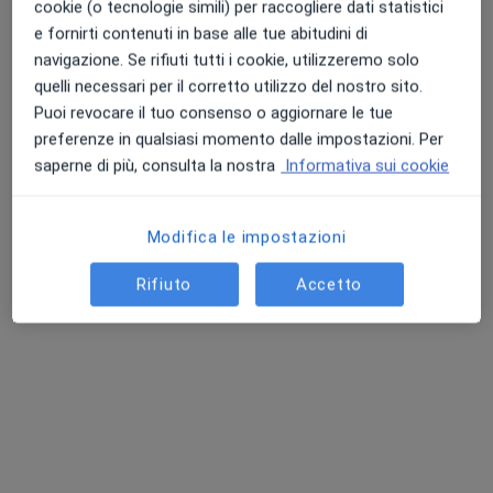
cookie (o tecnologie simili) per raccogliere dati statistici
Scegli tra oltre 200 000 medici di medicina generale
e fornirti contenuti in base alle tue abitudini di
e specialisti. Leggi le recensioni di altri pazienti.
navigazione. Se rifiuti tutti i cookie, utilizzeremo solo
quelli necessari per il corretto utilizzo del nostro sito.
Puoi revocare il tuo consenso o aggiornare le tue
Prenota una visita: è facile e gratuito!
preferenze in qualsiasi momento dalle impostazioni. Per
Scegli la data che preferisci, inserisci i tuoi dati e
saperne di più, consulta la nostra
Informativa sui cookie
conferma… la visita è prenotata! Non comporta costi
aggiuntivi.
Modifica le impostazioni
Rifiuto
Accetto
Richiedi prescrizioni
Richiedi prescrizioni e condividi i risultati di test ed
analisi con il tuo medico di medicina generale.
Promemoria via mail e SMS
Ricorderai sempre le tue visite future! Ti