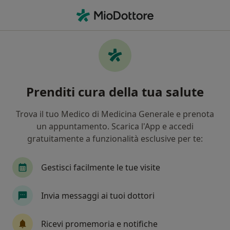
Men
Prenota la tua visita
online!
Prenditi cura della tua salute
Cerca tra 200 000 Specialisti e Medici di
Trova il tuo Medico di Medicina Generale e prenota
Medicina Generale.
un appuntamento. Scarica l'App e accedi
gratuitamente a funzionalità esclusive per te:
In studio
Online
Farmacie
In studio
Online
Farmaci
Gestisci facilmente le tue visite
es. prestazione, medico, str
Invia messaggi ai tuoi dottori
es: Roma
Ricevi promemoria e notifiche