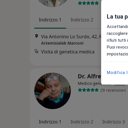
1 recensione
La tua 
Indirizzo 1
Indirizzo 2
Online
Accettando,
raccogliere 
Via Antonino Lo Surdo, 42, Roma
•
Mapp
rifiuti tutt
Artemisialab Marconi
Puoi revoca
Visita di genetica medica
impostazion
Modifica 
Dr. Alfredo Orric
·
Altro
Medico genetista
29 recensioni
Indirizzo 1
Indirizzo 2
Indirizzo 3