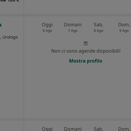
Oggi
Domani
Sab,
Dom,
6 Ago
7 Ago
8 Ago
9 Ago
, Urologo
Non ci sono agende disponibili!
i
Mostra profilo
Oggi
Domani
Sab,
Dom,