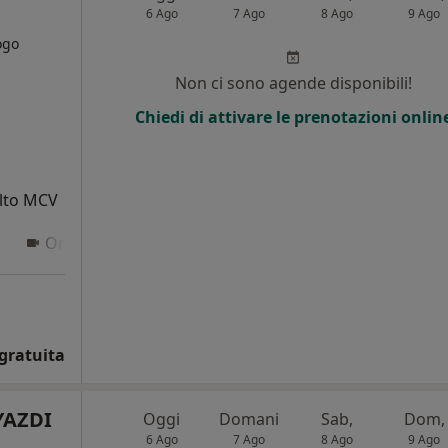
6 Ago
7 Ago
8 Ago
9 Ago
ogo
i
Non ci sono agende disponibili!
Chiedi di attivare le prenotazioni onlin
alto MCV
Online 2
gratuita
YAZDI
Oggi
Domani
Sab,
Dom,
6 Ago
7 Ago
8 Ago
9 Ago