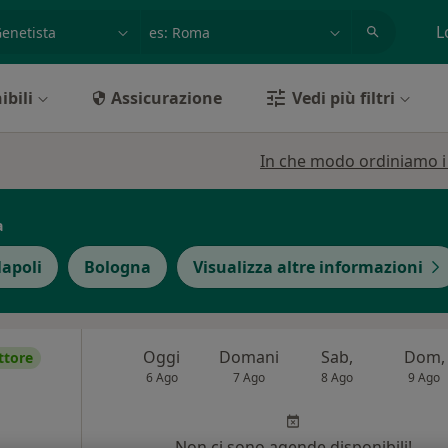
azione, medico, struttura
es: Roma
L
ibili
Assicurazione
Vedi più filtri
In che modo ordiniamo i r
a
apoli
Bologna
Visualizza altre informazioni
Oggi
Domani
Sab,
Dom,
ttore
6 Ago
7 Ago
8 Ago
9 Ago
Non ci sono agende disponibili!