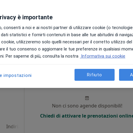
Chiedi di attivare le prenotazioni onlin
privacy è importante
 consenti a noi e ai nostri partner di utilizzare cookie (o tecnologie 
dati statistici e fornirti contenuti in base alle tue abitudini di navig
a
i i cookie, utilizzeremo solo quelli necessari per il corretto utilizzo de
re il tuo consenso o aggiornare le tue preferenze in qualsiasi mom
130 €
i. Per saperne di più, consulta la nostra
Informativa sui cookie
Rifiuto
A
le impostazioni
o
Oggi
Domani
Sab,
Dom,
6 Ago
7 Ago
8 Ago
9 Ago
Non ci sono agende disponibili!
Chiedi di attivare le prenotazioni onlin
Indirizzo 4
Indirizzo 5
Indirizzo 6
Indirizzo 7