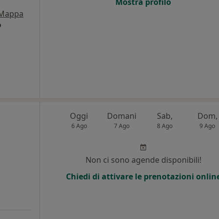
Mostra profilo
Mappa
o
Oggi
Domani
Sab,
Dom,
6 Ago
7 Ago
8 Ago
9 Ago
Non ci sono agende disponibili!
Chiedi di attivare le prenotazioni onlin