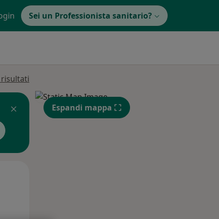
ogin
Sei un Professionista sanitario?
isultati
Espandi mappa
Lun,
Mar,
Mer,
10 Ago
11 Ago
12 Ago