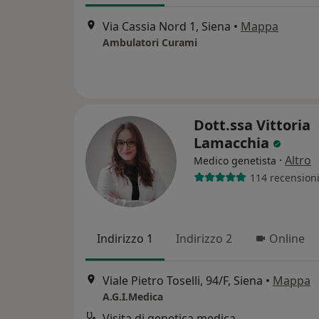
Via Cassia Nord 1, Siena
•
Mappa
Ambulatori Curami
Dott.ssa Vittoria
Lamacchia
·
Altro
Medico genetista
114 recension
Indirizzo 1
Indirizzo 2
Online
Viale Pietro Toselli, 94/F, Siena
•
Mappa
A.G.I.Medica
Visita di genetica medica