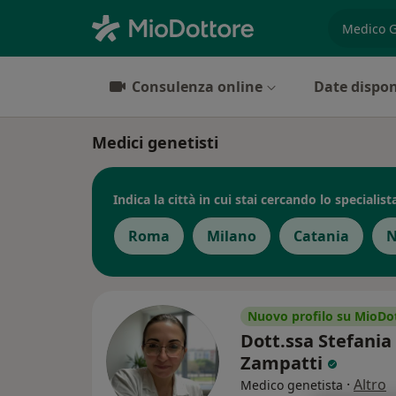
es. prest
Consulenza online
Date dispon
Medici genetisti
Indica la città in cui stai cercando lo specialist
Roma
Milano
Catania
N
Nuovo profilo su MioDo
Dott.ssa Stefania
Zampatti
·
Altro
Medico genetista