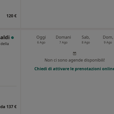
120 €
Baldi
Oggi
Domani
Sab,
Dom,
6 Ago
7 Ago
8 Ago
9 Ago
 della
Non ci sono agende disponibili!
Chiedi di attivare le prenotazioni onlin
da 137 €