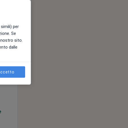
e
simili) per
azione. Se
l nostro sito.
ento dalle
ccetto
Lun,
Mar,
Mer,
10 Ago
11 Ago
12 Ago
e
Online