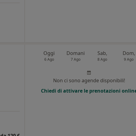
Oggi
Domani
Sab,
Dom,
6 Ago
7 Ago
8 Ago
9 Ago
i
Non ci sono agende disponibili!
Chiedi di attivare le prenotazioni onlin
da 120 €