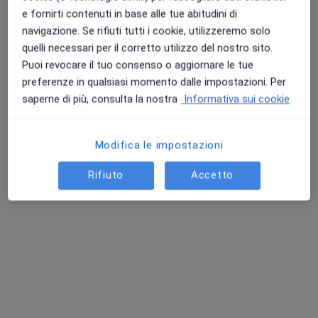
test
Prenota una visita
e fornirti contenuti in base alle tue abitudini di
Da 110 €
Dettagli
navigazione. Se rifiuti tutti i cookie, utilizzeremo solo
quelli necessari per il corretto utilizzo del nostro sito.
Puoi revocare il tuo consenso o aggiornare le tue
Visita allergologica di
controllo
Prenota una visita
preferenze in qualsiasi momento dalle impostazioni. Per
90 €
Dettagli
saperne di più, consulta la nostra
Informativa sui cookie
+ 11 prestazioni
Modifica le impostazioni
Come funzionano i prezzi?
Rifiuto
Accetto
Indirizzi (6)
Indirizzo 1
Indirizzo 2
Online
Indirizzo 3
Visite a Domicilio - Castelli Romani -