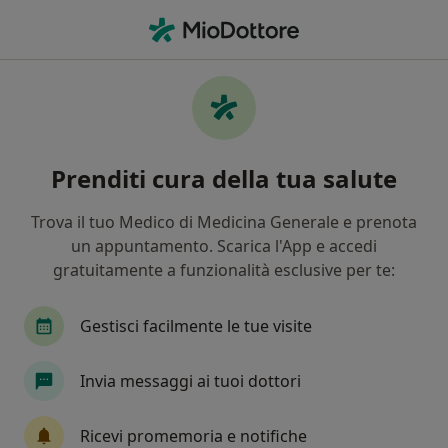
Men
Cosa stai cercando?
Homepage
Pediatra
Castel Gandolfo
Fabio Giorgi
Cambia città
Prenditi cura della tua salute
Trova il tuo Medico di Medicina Generale e prenota
un appuntamento. Scarica l'App e accedi
gratuitamente a funzionalità esclusive per te:
Dr.
Fabio Giorgi
sulle specializzazioni
Pediatra
·
Altro
Gestisci facilmente le tue visite
Castel Gandolfo
5 indirizzi
157 recensioni
Invia messaggi ai tuoi dottori
Prenota una visita
Ricevi promemoria e notifiche