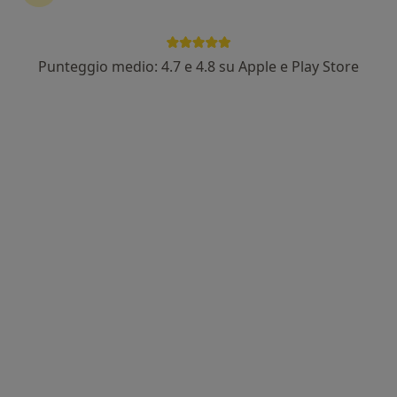
Invia messaggio
Punteggio medio: 4.7 e 4.8 su Apple e Play Store
Esperienze
Prestazioni
Indirizzi
Recensioni 
Esperienze
4
4
Formazione
Assicurazioni accettate
Da oltre 35 anni ho scelto di dedicare la mia attività
professionale al mondo dell'infanzia.
Dopo la laurea in Medicina e Chirurgia nel 1986, nel
decidere quale specializzazione intraprendere, scelsi la
Pediatra perché da sempre ho considerato i bambini la
parte più vera e più bella dell'umanità.
Sono stato per diversi anni pediatra ospedaliero e ho
potuto acquisire un'esperienza ampia nei diversi