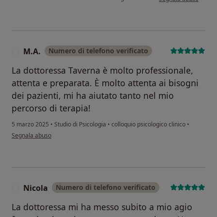
M.A.
Numero di telefono verificato
M
La dottoressa Taverna è molto professionale,
attenta e preparata. È molto attenta ai bisogni
dei pazienti, mi ha aiutato tanto nel mio
percorso di terapia!
5 marzo 2025
•
Studio di Psicologia
•
colloquio psicologico clinico
•
secondo l'opinione dell'utente M.A.
Segnala abuso
Nicola
Numero di telefono verificato
N
La dottoressa mi ha messo subito a mio agio