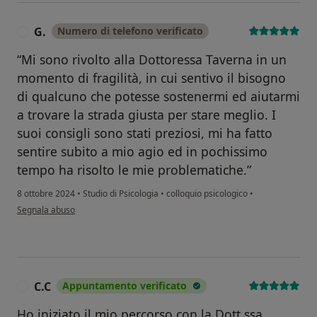
G.
Numero di telefono verificato
G
“Mi sono rivolto alla Dottoressa Taverna in un
momento di fragilità, in cui sentivo il bisogno
di qualcuno che potesse sostenermi ed aiutarmi
a trovare la strada giusta per stare meglio. I
suoi consigli sono stati preziosi, mi ha fatto
sentire subito a mio agio ed in pochissimo
tempo ha risolto le mie problematiche.”
8 ottobre 2024
•
Studio di Psicologia
•
colloquio psicologico
•
secondo l'opinione dell'utente G.
Segnala abuso
C.C
Appuntamento verificato
C
Ho iniziato il mio percorso con la Dott.ssa