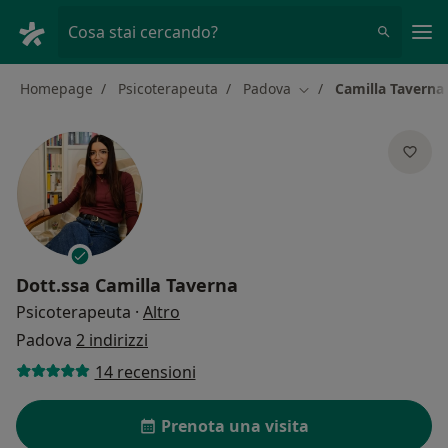
Men
Cosa stai cercando?
Homepage
Psicoterapeuta
Padova
Camilla Taverna
Cambia città
Dott.ssa
Camilla Taverna
sulle specializzazioni
Psicoterapeuta
·
Altro
Padova
2 indirizzi
14 recensioni
Prenota una visita