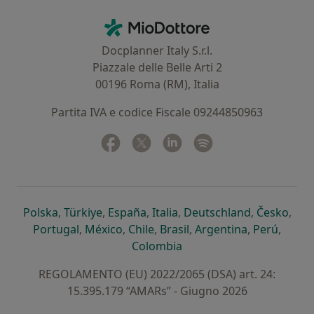
Contatti
MioDottore - Homepage
Docplanner Italy S.r.l.
Piazzale delle Belle Arti 2
00196 Roma (RM), Italia
Partita IVA e codice Fiscale 09244850963
Facebook
si apre in una nuova scheda
Twitter
si apre in una nuova scheda
Linkedin
si apre in una nuova sc
Spotify
si apre in una nuo
si apre in una nuova scheda
si apre in una nuova scheda
si apre in una nuova scheda
si apre in una nuova sche
si apre in 
si a
Polska
,
Türkiye
,
España
,
Italia
,
Deutschland
,
Česko
,
si apre in una nuova scheda
si apre in una nuova scheda
si apre in una nuova scheda
si apre in una nuova s
si apre in u
si apr
Portugal
,
México
,
Chile
,
Brasil
,
Argentina
,
Perú
,
si apre in una nuova sch
Colombia
REGOLAMENTO (EU) 2022/2065 (DSA) art. 24:
15.395.179 “AMARs” - Giugno 2026