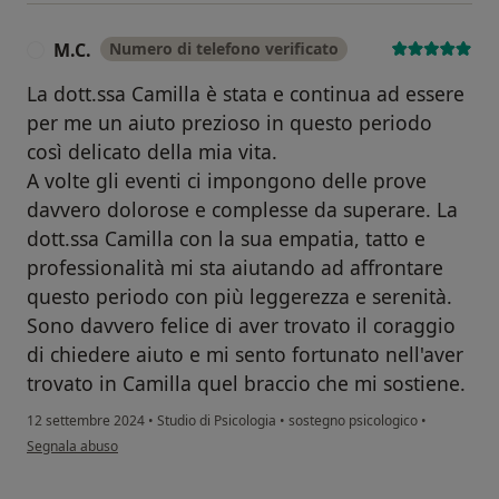
M.C.
Numero di telefono verificato
M
La dott.ssa Camilla è stata e continua ad essere
per me un aiuto prezioso in questo periodo
così delicato della mia vita.
A volte gli eventi ci impongono delle prove
davvero dolorose e complesse da superare. La
dott.ssa Camilla con la sua empatia, tatto e
professionalità mi sta aiutando ad affrontare
questo periodo con più leggerezza e serenità.
Sono davvero felice di aver trovato il coraggio
di chiedere aiuto e mi sento fortunato nell'aver
trovato in Camilla quel braccio che mi sostiene.
12 settembre 2024
•
Studio di Psicologia
•
sostegno psicologico
•
secondo l'opinione dell'utente M.C.
Segnala abuso