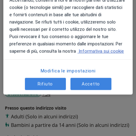
Accettando, consenti a noi e ai nostri partner di utilizzare
l'ospedale Universitario di Padova, integrando le
cookie (o tecnologie simili) per raccogliere dati statistici
evidenze scientifiche con la pratica psicologica
e fornirti contenuti in base alle tue abitudini di
quotidiana
navigazione. Se rifiuti tutti i cookie, utilizzeremo solo
Su di me
Altro
quelli necessari per il corretto utilizzo del nostro sito.
Puoi revocare il tuo consenso o aggiornare le tue
Aree di competenza principali:
preferenze in qualsiasi momento dalle impostazioni. Per
Psicodiagnostica
saperne di più, consulta la nostra
Informativa sui cookie
Principali patologie trattate
Disturbi dell'attenzione
Modifica le impostazioni
Break-down adolescenziale
Rifiuto
Accetto
Problemi comportamentali
Difficoltà relazionali
a11y_sr_more_diseases
Dissociazione
+54
Presso questo indirizzo visito
Adulti (Solo in alcuni indirizzi)
Bambini a partire da 14 anni (Solo in alcuni indirizzi)