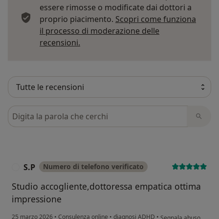
essere rimosse o modificate dai dottori a
proprio piacimento.
Scopri come funziona
il processo di moderazione delle
Per saperne di più sulle opinioni
recensioni.
Cerca nelle recensioni
S.P
Numero di telefono verificato
S
Studio accogliente,dottoressa empatica ottima
impressione
secondo l'opinione del
25 marzo 2026
•
Consulenza online
•
diagnosi ADHD
•
Segnala abuso