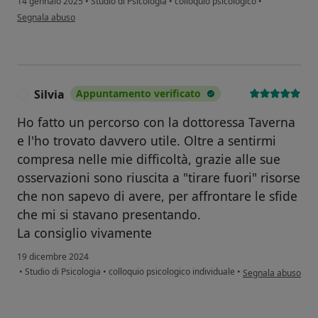
14 gennaio 2025
•
Studio di Psicologia
•
colloquio psicologico
•
secondo l'opinione dell'utente I. M.
Segnala abuso
Silvia
Appuntamento verificato
S
Ho fatto un percorso con la dottoressa Taverna
e l'ho trovato davvero utile. Oltre a sentirmi
compresa nelle mie difficoltà, grazie alle sue
osservazioni sono riuscita a "tirare fuori" risorse
che non sapevo di avere, per affrontare le sfide
che mi si stavano presentando.
La consiglio vivamente
19 dicembre 2024
secondo l'opinione d
•
Studio di Psicologia
•
colloquio psicologico individuale
•
Segnala abuso