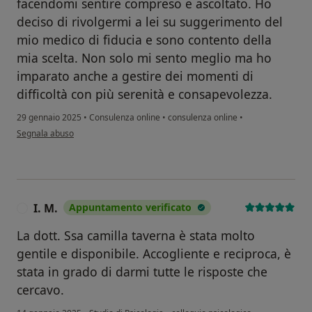
facendomi sentire compreso e ascoltato. Ho
deciso di rivolgermi a lei su suggerimento del
mio medico di fiducia e sono contento della
mia scelta. Non solo mi sento meglio ma ho
imparato anche a gestire dei momenti di
difficoltà con più serenità e consapevolezza.
29 gennaio 2025
•
Consulenza online
•
consulenza online
•
secondo l'opinione dell'utente Nicola
Segnala abuso
I. M.
Appuntamento verificato
I
La dott. Ssa camilla taverna è stata molto
gentile e disponibile. Accogliente e reciproca, è
stata in grado di darmi tutte le risposte che
cercavo.