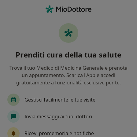
Men
Cosa stai cercando?
Homepage
Patologie
Difficoltà Relazionali
Difficoltà relazionali -
Prenditi cura della tua salute
Informazioni, specialisti,
domande frequenti
Trova il tuo Medico di Medicina Generale e prenota
un appuntamento. Scarica l'App e accedi
gratuitamente a funzionalità esclusive per te:
Gestisci facilmente le tue visite
Info
Invia messaggi ai tuoi dottori
Non trascurare la tua salute
Ricevi promemoria e notifiche