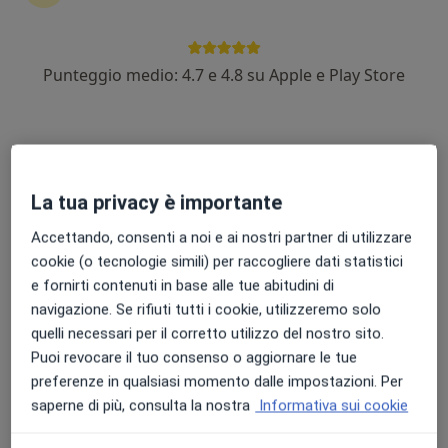
Scegli la consulenza online per iniziare o continuare
una terapia, senza muoverti da casa. Se ne hai
bisogno, puoi anche prenotare una visita in studio.
Punteggio medio: 4.7 e 4.8 su Apple e Play Store
Mostra risultati
Come funziona?
La tua privacy è importante
Esperti in difficoltà relazionali
Accettando, consenti a noi e ai nostri partner di utilizzare
cookie (o tecnologie simili) per raccogliere dati statistici
Francesca Grossi
e fornirti contenuti in base alle tue abitudini di
navigazione. Se rifiuti tutti i cookie, utilizzeremo solo
Psicologo
quelli necessari per il corretto utilizzo del nostro sito.
Roma
Puoi revocare il tuo consenso o aggiornare le tue
preferenze in qualsiasi momento dalle impostazioni. Per
saperne di più, consulta la nostra
Informativa sui cookie
Maria Stefania Ribaudo