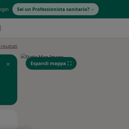
ogin
Sei un Professionista sanitario?
isultati
Espandi mappa
Lun,
Mar,
Mer,
10 Ago
11 Ago
12 Ago