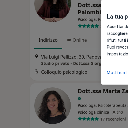
Dott.ssa Giorgia
Palombi
La tua 
Psicologa, Psicologa clinic
5 recensioni
Accettando,
raccogliere 
Indirizzo
Online
rifiuti tutt
Puoi revoca
impostazion
Via Luigi Pellizzo, 39, Padova
•
Mappa
Studio privato - Dott.ssa Giorgia Palombi
Colloquio psicologico
Modifica 
Dott.ssa Marta Za
Psicologa, Psicoterapeuta,
·
Altro
Psicologa clinica
17 recensioni