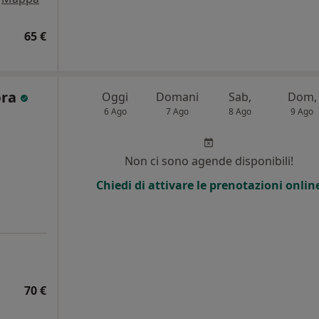
65 €
pra
Oggi
Domani
Sab,
Dom,
6 Ago
7 Ago
8 Ago
9 Ago
Non ci sono agende disponibili!
Chiedi di attivare le prenotazioni onlin
70 €