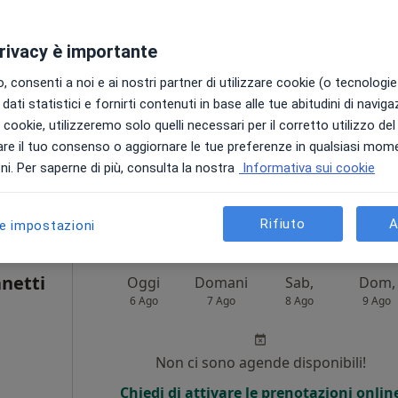
Non ci sono agende disponibili!
privacy è importante
·
Altro
a
Chiedi di attivare le prenotazioni onlin
 consenti a noi e ai nostri partner di utilizzare cookie (o tecnologie 
dati statistici e fornirti contenuti in base alle tue abitudini di navig
i i cookie, utilizzeremo solo quelli necessari per il corretto utilizzo de
re il tuo consenso o aggiornare le tue preferenze in qualsiasi mom
i. Per saperne di più, consulta la nostra
Informativa sui cookie
60 €
Rifiuto
A
le impostazioni
netti
Oggi
Domani
Sab,
Dom,
6 Ago
7 Ago
8 Ago
9 Ago
Non ci sono agende disponibili!
Chiedi di attivare le prenotazioni onlin