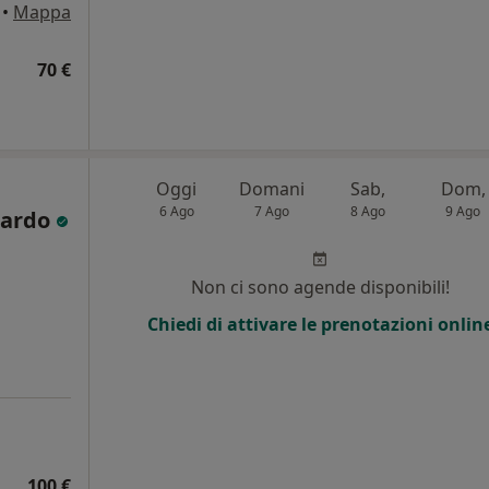
•
Mappa
70 €
Oggi
Domani
Sab,
Dom,
6 Ago
7 Ago
8 Ago
9 Ago
tardo
Non ci sono agende disponibili!
i
Chiedi di attivare le prenotazioni onlin
100 €