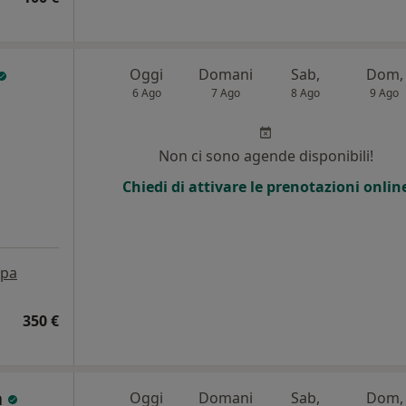
Oggi
Domani
Sab,
Dom,
6 Ago
7 Ago
8 Ago
9 Ago
i
Non ci sono agende disponibili!
Chiedi di attivare le prenotazioni onlin
pa
350 €
a
Oggi
Domani
Sab,
Dom,