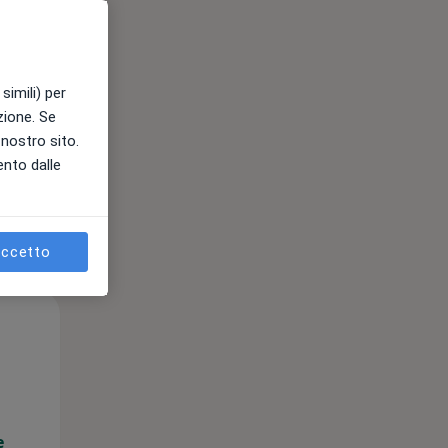
e
simili) per
azione. Se
l nostro sito.
ento dalle
ccetto
Lun,
Mar,
Mer,
10 Ago
11 Ago
12 Ago
e