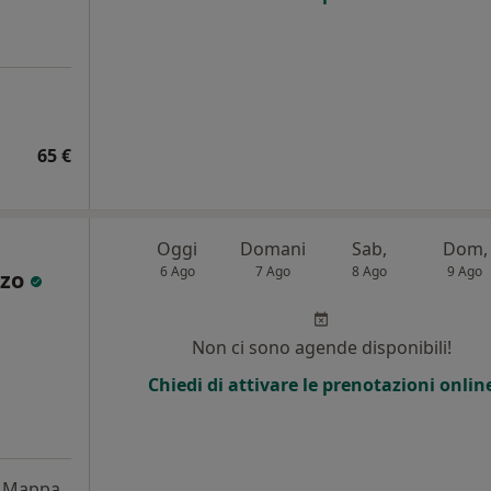
65 €
Oggi
Domani
Sab,
Dom,
6 Ago
7 Ago
8 Ago
9 Ago
zzo
Non ci sono agende disponibili!
Chiedi di attivare le prenotazioni onlin
Mappa