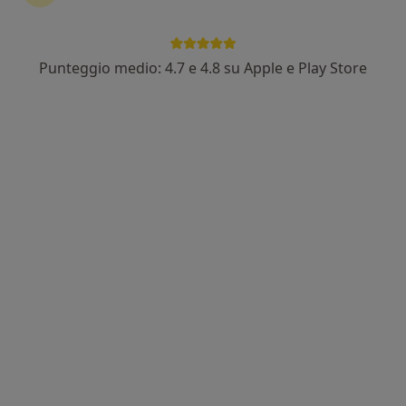
Punteggio medio: 4.7 e 4.8 su Apple e Play Store
Nuovo profilo su MioDottore
Dott.ssa Alessandra Paissoni
·
Altro
Psicoterapeuta, Psicologa
Via Giovanni Migliara, 9, Torino
•
Mappa
Studio Privato Dott.ssa Paissoni Alessandra
Colloquio psicologico
50 €
Questo dottore non ha ancora attivato le prenotazioni online presso questo indirizzo.
Chiedi di attivare le prenotazioni online