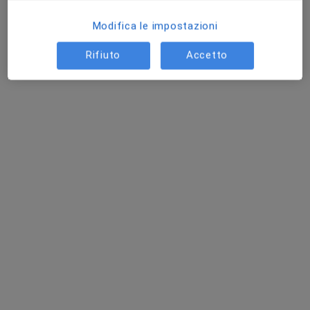
Colloquio psicologico
60 €
Modifica le impostazioni
Questo dottore non ha ancora attivato le prenotazioni online presso questo indirizzo.
Rifiuto
Accetto
Chiedi di attivare le prenotazioni online
Pagamenti online
Dott. Massimo Masserini
·
Altro
Psicologo, Psicoterapeuta, Sessuologo
325 recensioni