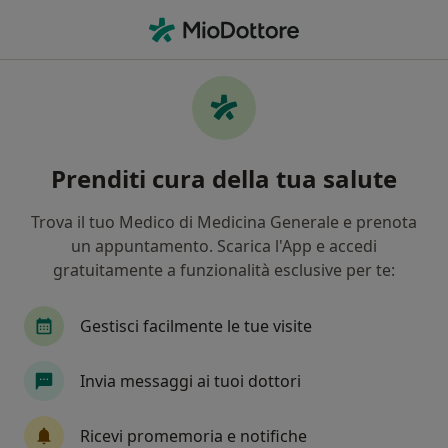
Men
Sindrome Di Abbandono • Torino, TO
Filters
• 1
Assicurazione
Map
Specialisti in trattamento Sindrome di
Prenditi cura della tua salute
abbandono a Torino
In che modo ordiniamo i risultati
Trova il tuo Medico di Medicina Generale e prenota
un appuntamento. Scarica l'App e accedi
gratuitamente a funzionalità esclusive per te:
Che specializzazione stai cercando?
Psicologo
Psicoterapeuta
Psicologo clinic
Gestisci facilmente le tue visite
Invia messaggi ai tuoi dottori
Ricevi promemoria e notifiche