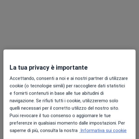
Chiedi di attivare le prenotazioni online
La tua privacy è importante
Pagamenti online
Accettando, consenti a noi e ai nostri partner di utilizzare
Dott.ssa Elisabetta Zanin
cookie (o tecnologie simili) per raccogliere dati statistici
·
Altro
Psicologa, Neuropsicologa, Psicoterapeuta
e fornirti contenuti in base alle tue abitudini di
21 recensioni
navigazione. Se rifiuti tutti i cookie, utilizzeremo solo
quelli necessari per il corretto utilizzo del nostro sito.
Indirizzo
Online
Puoi revocare il tuo consenso o aggiornare le tue
preferenze in qualsiasi momento dalle impostazioni. Per
Via Ugo Foscolo 21, Torino
•
Mappa
saperne di più, consulta la nostra
Informativa sui cookie
Studio "La Base Si.Cura"