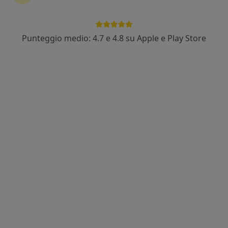
Visualizza altre informazioni
Punteggio medio: 4.7 e 4.8 su Apple e Play Store
Nuovo profilo su MioDottore
Dott.ssa Alessandra Paissoni
·
Altro
Psicoterapeuta, Psicologa
Via Giovanni Migliara, 9, Torino
•
Mappa
Studio Privato Dott.ssa Paissoni Alessandra
Colloquio psicologico
50 €
Questo dottore non ha ancora attivato le prenotazioni online presso questo indirizzo.