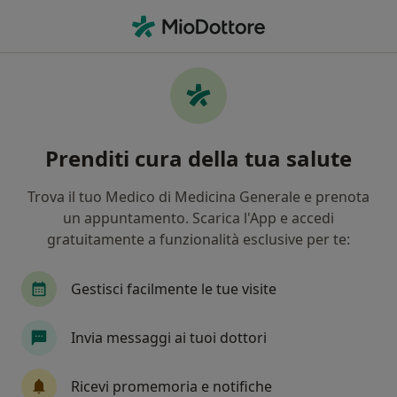
Men
Dipendenza Affettiva • Torino, TO
Filters
• 1
Assicurazione
Map
Specialisti in trattamento Dipendenza
Prenditi cura della tua salute
affettiva a Torino
In che modo ordiniamo i risultati
Trova il tuo Medico di Medicina Generale e prenota
un appuntamento. Scarica l'App e accedi
gratuitamente a funzionalità esclusive per te:
Che specializzazione stai cercando?
Psicologo
Psicoterapeuta
Gestisci facilmente le tue visite
Psicologo clinico
Sessuologo
Invia messaggi ai tuoi dottori
Neuropsicologo
Ricevi promemoria e notifiche