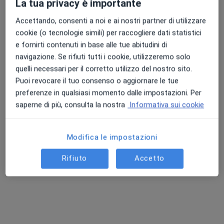
La tua privacy è importante
Indirizzo
Online
Accettando, consenti a noi e ai nostri partner di utilizzare
cookie (o tecnologie simili) per raccogliere dati statistici
Via Brunetta 5, Torino
•
Mappa
e fornirti contenuti in base alle tue abitudini di
Studio Psicologia e Psicoterpia Torino
navigazione. Se rifiuti tutti i cookie, utilizzeremo solo
Colloquio psicologico
60 €
quelli necessari per il corretto utilizzo del nostro sito.
Questo dottore non ha ancora attivato le prenotazioni online presso questo indirizzo.
Puoi revocare il tuo consenso o aggiornare le tue
preferenze in qualsiasi momento dalle impostazioni. Per
Chiedi di attivare le prenotazioni online
saperne di più, consulta la nostra
Informativa sui cookie
Modifica le impostazioni
Rifiuto
Accetto
Pagamenti online