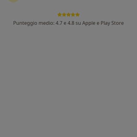
Punteggio medio: 4.7 e 4.8 su Apple e Play Store
Nuovo profilo su MioDottore
Dott. Enrico Pontefice
·
Altro
Psicologo
Indirizzo
Online
Via Cibrario, 32, Torino
•
Mappa
Psicologo Enrico Pontefice
Colloquio psicologico di coppia
100 €
Questo dottore non ha ancora attivato le prenotazioni online presso questo indirizzo.
Chiedi di attivare le prenotazioni online