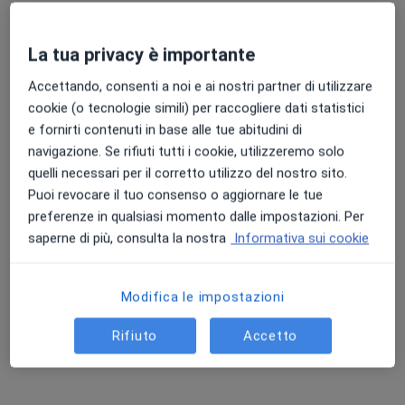
Questo dottore non ha ancora attivato le prenotazioni online presso questo indirizzo.
La tua privacy è importante
Chiedi di attivare le prenotazioni online
Accettando, consenti a noi e ai nostri partner di utilizzare
cookie (o tecnologie simili) per raccogliere dati statistici
e fornirti contenuti in base alle tue abitudini di
navigazione. Se rifiuti tutti i cookie, utilizzeremo solo
quelli necessari per il corretto utilizzo del nostro sito.
Puoi revocare il tuo consenso o aggiornare le tue
preferenze in qualsiasi momento dalle impostazioni. Per
saperne di più, consulta la nostra
Informativa sui cookie
Pagamenti online
Dr. Marco Aliberti
Modifica le impostazioni
·
Altro
Andrologo, Urologo, Sessuologo
Rifiuto
Accetto
223 recensioni
Via Luigi Leonardo Colli, 14, Torino
•
Mappa
Studio Medico Aliberti