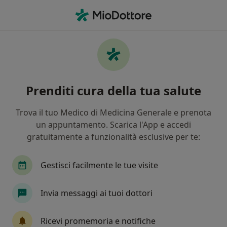
Men
Autostima • Torino, TO
Filters
• 1
Assicurazione
Map
Specialisti in trattamento Autostima a
Prenditi cura della tua salute
Torino
In che modo ordiniamo i risultati
Trova il tuo Medico di Medicina Generale e prenota
un appuntamento. Scarica l'App e accedi
gratuitamente a funzionalità esclusive per te:
Che specializzazione stai cercando?
Psicologo
Psicologo clinico
Psicoterapeut
Gestisci facilmente le tue visite
Invia messaggi ai tuoi dottori
Ricevi promemoria e notifiche