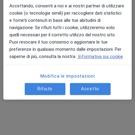
Accettando, consenti a noi e ai nostri partner di utilizzare
cookie (o tecnologie simili) per raccogliere dati statistici
Luigi Antonio Lazzaro
e fornirti contenuti in base alle tue abitudini di
navigazione. Se rifiuti tutti i cookie, utilizzeremo solo
Chirurgo generale, Proctologo
quelli necessari per il corretto utilizzo del nostro sito.
Caltanissetta
Puoi revocare il tuo consenso o aggiornare le tue
preferenze in qualsiasi momento dalle impostazioni. Per
saperne di più, consulta la nostra
Informativa sui cookie
Fabrizio Luca
Chirurgo generale, Proctologo
Modifica le impostazioni
Ragusa
Rifiuto
Accetto
Giuseppe Novelli
Chirurgo generale, Proctologo, Chirurgo
Rimini
Prenota ora