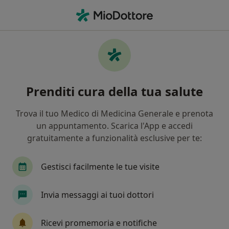
Men
Cosa stai cercando?
Homepage
Patologie
Ragade
Ragade - Informazioni,
Prenditi cura della tua salute
specialisti, domande frequenti
Trova il tuo Medico di Medicina Generale e prenota
un appuntamento. Scarica l'App e accedi
gratuitamente a funzionalità esclusive per te:
Info
Domande e Risposte
Gestisci facilmente le tue visite
Invia messaggi ai tuoi dottori
Non trascurare la tua salute
Scegli la consulenza online per iniziare o continuare
Ricevi promemoria e notifiche