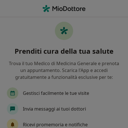
Men
Cosa stai cercando?
Homepage
Patologie
Ernia Inguinale
Ernia inguinale - Informazioni,
Prenditi cura della tua salute
specialisti, domande frequenti
Trova il tuo Medico di Medicina Generale e prenota
un appuntamento. Scarica l'App e accedi
gratuitamente a funzionalità esclusive per te:
Info
Domande e Risposte
Gestisci facilmente le tue visite
Informazioni su Ernia inguinale
Invia messaggi ai tuoi dottori
Ricevi promemoria e notifiche