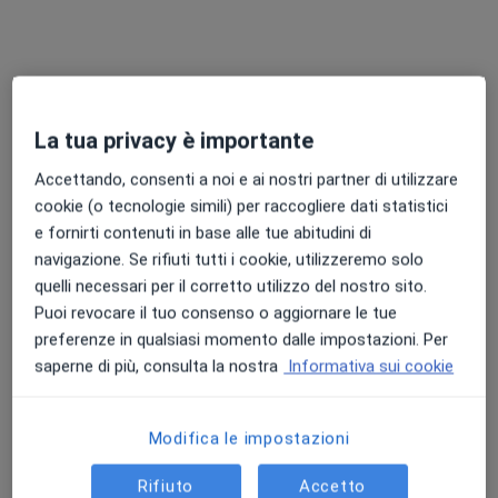
raggiungendo in rari casi persino lo scroto;
Obliqua interna: appare in corrispondenza della
fossetta interna ed è la meno comune tra le ernie
La tua privacy è importante
inguinali;
Accettando, consenti a noi e ai nostri partner di utilizzare
cookie (o tecnologie simili) per raccogliere dati statistici
Diretta: appare in corrispondenza della fossetta
e fornirti contenuti in base alle tue abitudini di
media situata nella zona posteriore del canale
navigazione. Se rifiuti tutti i cookie, utilizzeremo solo
inguinale e vi entra direttamente.
quelli necessari per il corretto utilizzo del nostro sito.
Puoi revocare il tuo consenso o aggiornare le tue
preferenze in qualsiasi momento dalle impostazioni. Per
saperne di più, consulta la nostra
Informativa sui cookie
L’ernia inguinale può inoltre essere congenita o
acquisita.
Modifica le impostazioni
I sintomi dell’ernia inguinale sono un fastidio dovuto
Rifiuto
Accetto
all’irritazione dei nervi della zona
...
Altro