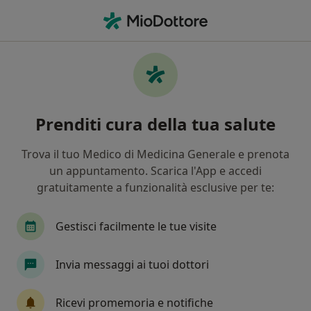
Men
Cosa stai cercando?
Homepage
Patologie
Prolasso Vaginale
Prolasso vaginale - Informazioni,
Prenditi cura della tua salute
specialisti, domande frequenti
Trova il tuo Medico di Medicina Generale e prenota
un appuntamento. Scarica l'App e accedi
gratuitamente a funzionalità esclusive per te:
Info
Domande e Risposte
Gestisci facilmente le tue visite
Invia messaggi ai tuoi dottori
Non trascurare la tua salute
Scegli la consulenza online per iniziare o continuare
Ricevi promemoria e notifiche