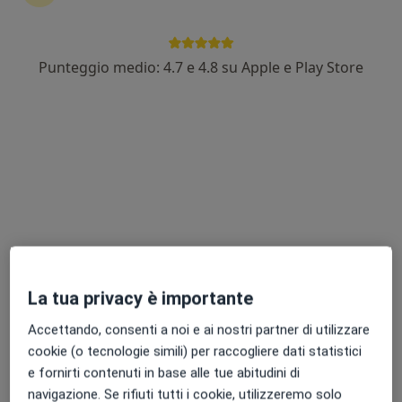
una terapia, senza muoverti da casa. Se ne hai
bisogno, puoi anche prenotare una visita in studio.
Punteggio medio: 4.7 e 4.8 su Apple e Play Store
Mostra risultati
Come funziona?
Esperti in prolasso vaginale
Antonello Paulesu
Urologo
Como
La tua privacy è importante
Accettando, consenti a noi e ai nostri partner di utilizzare
Patrizia Morello
cookie (o tecnologie simili) per raccogliere dati statistici
e fornirti contenuti in base alle tue abitudini di
Urologo
navigazione. Se rifiuti tutti i cookie, utilizzeremo solo
Roma