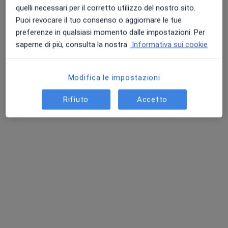
quelli necessari per il corretto utilizzo del nostro sito.
Puoi revocare il tuo consenso o aggiornare le tue
urologia Delivery Med
preferenze in qualsiasi momento dalle impostazioni. Per
saperne di più, consulta la nostra
Informativa sui cookie
Urologo
Roma
Modifica le impostazioni
Giorgio Pietro Folcia
Rifiuto
Accetto
Ginecologo
Milano
Pasquale Sgambati
Chirurgo generale, Medico di medicina generale
Roma