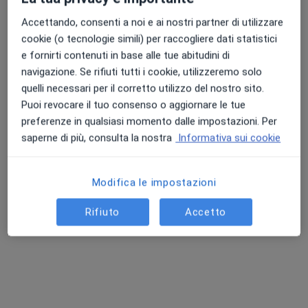
Rosolina
Accettando, consenti a noi e ai nostri partner di utilizzare
cookie (o tecnologie simili) per raccogliere dati statistici
Giuseppe Novelli
e fornirti contenuti in base alle tue abitudini di
navigazione. Se rifiuti tutti i cookie, utilizzeremo solo
Chirurgo generale, Proctologo, Chirurgo
quelli necessari per il corretto utilizzo del nostro sito.
Rimini
Puoi revocare il tuo consenso o aggiornare le tue
preferenze in qualsiasi momento dalle impostazioni. Per
Prenota ora
saperne di più, consulta la nostra
Informativa sui cookie
Ludovica Martino
Modifica le impostazioni
Gastroenterologo
Bari
Rifiuto
Accetto
Sofia Rodriguez
Chirurgo generale, Gastroenterologo, Proctologo
Nova Milanese