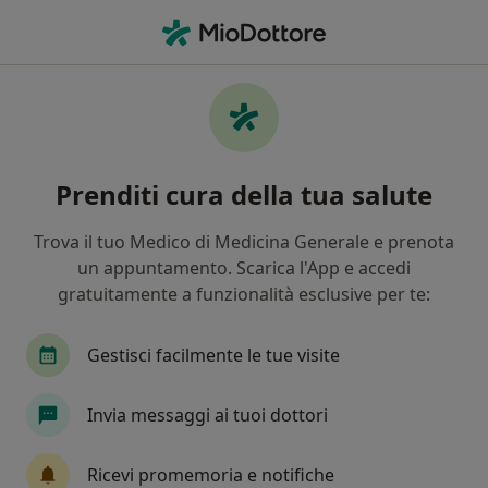
Men
Cosa stai cercando?
Homepage
Patologie
Malattia Di Crohn
Malattia di crohn - Informazioni,
Prenditi cura della tua salute
specialisti, domande frequenti
Trova il tuo Medico di Medicina Generale e prenota
un appuntamento. Scarica l'App e accedi
gratuitamente a funzionalità esclusive per te:
Info
Domande e Risposte
Gestisci facilmente le tue visite
Invia messaggi ai tuoi dottori
Non trascurare la tua salute
Scegli la consulenza online per iniziare o continuare
Ricevi promemoria e notifiche