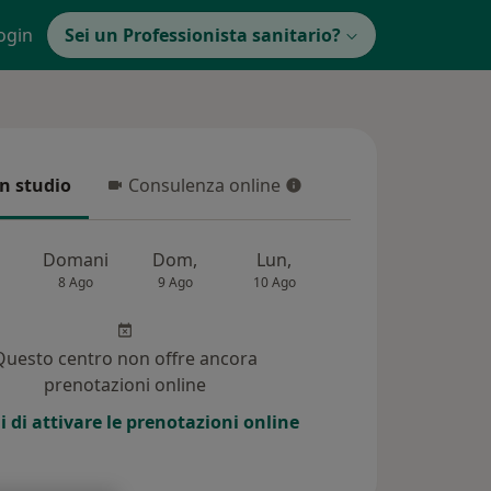
ogin
Sei un Professionista sanitario?
in studio
Consulenza online
 studio
Consulenza online
Domani
Dom,
Lun,
Mar,
Mer,
8 Ago
9 Ago
10 Ago
11 Ago
12 Ag
Questo centro non offre ancora
prenotazioni online
i di attivare le prenotazioni online
i (762)
Risposte ai pazienti (2030)