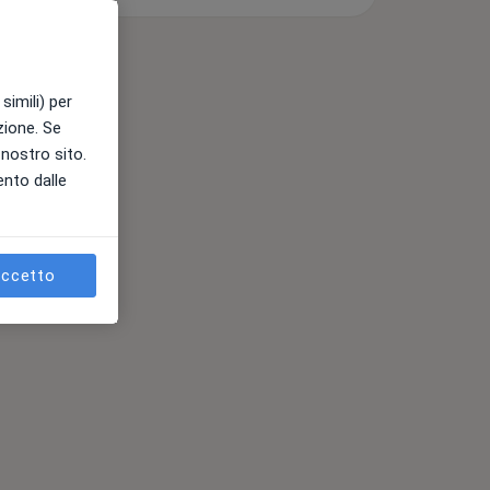
simili) per
azione. Se
l nostro sito.
ento dalle
ccetto