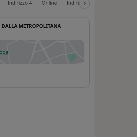
Indirizzo 4
Online
Indirizzo 5
Indirizzo 6
I
RI DALLA METROPOLITANA
appa
 apre in una nuova scheda