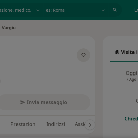
azione, medico, struttura
es: Roma
L
 Vargiu
à
Visita 
Visita in
lle specializzazioni
Oggi
7 Ago
i
Invia messaggio
Chied
i
Prestazioni
Indirizzi
Assicurazioni
Recension