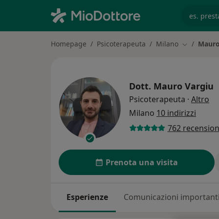
es. prest
Homepage
Psicoterapeuta
Milano
Mauro
Cambia citt
Dott.
Mauro Vargiu
su
Psicoterapeuta
·
Altro
Milano
10 indirizzi
762 recension
Prenota una visita
Esperienze
Comunicazioni important