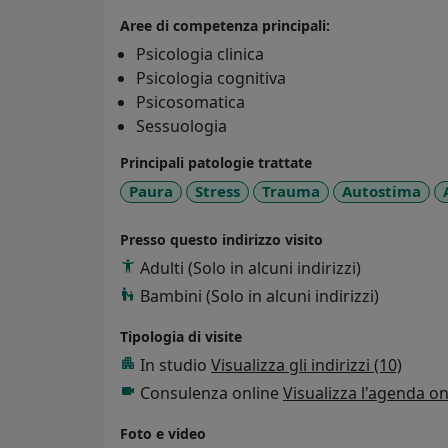
valutando attentamente i limiti e le possibil
6)SESSUOLOGIA
Problematiche sessuologic
Aree di competenza principali:
Particolarmente attento alle discriminazion
Psicologia clinica
erettile/impotenza
Ansia da prestazione 
Psicologia cognitiva
immediatamente dopo la penetrazione nella
Psicosomatica
(aneiaculazione) Eiaculazione retrograda D
Sessuologia
sessuale,
Anorgasmia,Parafilie
, Kink/Vanil
Principali patologie trattate
genere/disforia di genere e orientamento 
da prestazione
Paura
Stress
Vestibolite vulvare Vulvod
Trauma
Autostima
sessuale ipoattivo
Avversione sessuale Par
BDSM, Fetlife Identità di genere/disforia 
Presso questo indirizzo visito
GIOVANILI E DEL GIOVANE ADULTO APPROFON
Adulti (Solo in alcuni indirizzi)
affettive, immagine corporea, depressione es
Bambini (Solo in alcuni indirizzi)
prestazione scolastica, lavoro, alimentazione,
hikikomori, incel, MGTOW, red pill, analisi
Tipologia di visite
dovute alle dinamiche relazionali interne 
In studio
Visualizza gli indirizzi (10)
APPROFONDITE (40-65 anni): Intimità, vita d
Consulenza online
Visualizza l'agenda on
lavorativa, generatività. FORMAZIONE Per ott
sia di tecniche e strumenti all’avanguardia 
Foto e video