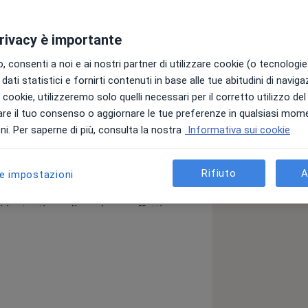
privacy è importante
 consenti a noi e ai nostri partner di utilizzare cookie (o tecnologie 
dati statistici e fornirti contenuti in base alle tue abitudini di navig
m
i i cookie, utilizzeremo solo quelli necessari per il corretto utilizzo de
le persone a raggiungere uno stato di
re il tuo consenso o aggiornare le tue preferenze in qualsiasi mom
 gestione e comprensione del proprio
i. Per saperne di più, consulta la nostra
Informativa sui cookie
 adolescenti e coppie.
COSA TRATTO
:
nti la sfera dell'ansia (paure, panico,
Rifiuto
A
le impostazioni
isturbi del tono dell'umore.
2)DISTURBI
it/
o Istrionico Evitante Ossessivo-
li (autostima, dipendenza affettiva,
tradimento, ecc.)
4)DIPENDENZE
Le
za (alcol, eroina, cocaina e cannabis).
ndenze rifacendomi alle evidenze
PULSIVO
Nel suo trattamento integro i
ientifica nazionale e internazionale,