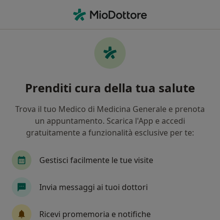
Men
Psicoterapeuta • Melzo, MI
Filters
Assicurazione
Mappa
Psicoterapeuti a Melzo. Prenota online la
Prenditi cura della tua salute
tua visita
In che modo ordiniamo i risultati
Trova il tuo Medico di Medicina Generale e prenota
un appuntamento. Scarica l'App e accedi
gratuitamente a funzionalità esclusive per te:
Gestisci facilmente le tue visite
Invia messaggi ai tuoi dottori
Dott. Antonio Di Mauro
Ricevi promemoria e notifiche
·
Altro
Psicoterapeuta, Psicologo, Psicologo clinico