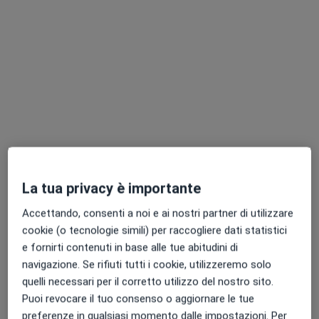
TOP MEDICAL
Poliambulatorio
·
Altro
Endocrinologo, Urologo, Dentista
2897 recensioni
Via Cassanese 203, Segrate
•
Mappa
TOP MEDICAL
La tua privacy è importante
Accettando, consenti a noi e ai nostri partner di utilizzare
cookie (o tecnologie simili) per raccogliere dati statistici
Dr. Corrado Quadrini
Dott.ssa Elena De
e fornirti contenuti in base alle tue abitudini di
Psicoterapeuta
Boni
navigazione. Se rifiuti tutti i cookie, utilizzeremo solo
Psicoterapeuta
quelli necessari per il corretto utilizzo del nostro sito.
Questo centro non ha nessun professionista con date disponibili
Puoi revocare il tuo consenso o aggiornare le tue
preferenze in qualsiasi momento dalle impostazioni. Per