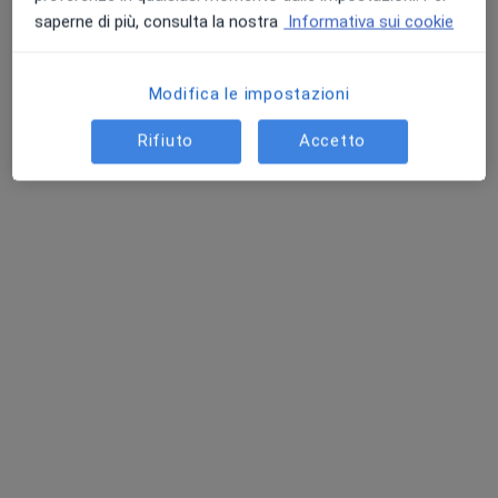
Mostra profilo
saperne di più, consulta la nostra
Informativa sui cookie
Modifica le impostazioni
Rifiuto
Accetto
Dott. Mauro Vargiu
·
Altro
Psicoterapeuta, Sessuologo, Psicologo
762 recensioni
Indirizzo 1
Indirizzo 2
Online
Via IV Novembre 7, Melzo
•
Mappa
A 2/3 MINUTI DALLA STAZIONE