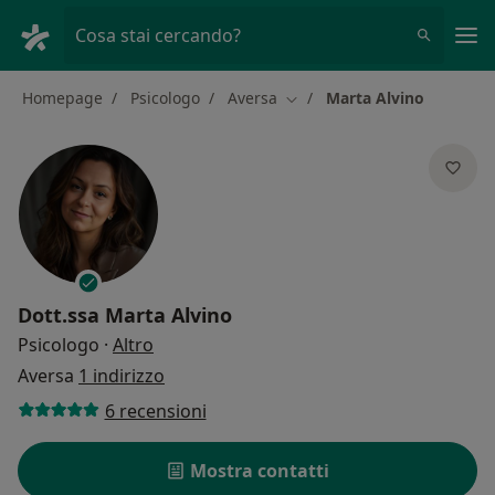
Men
Cosa stai cercando?
Homepage
Psicologo
Aversa
Marta Alvino
Cambia città
Dott.ssa
Marta Alvino
sulle specializzazioni
Psicologo
·
Altro
Aversa
1 indirizzo
6 recensioni
Mostra contatti