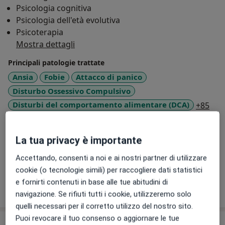
Psicologia cognitiva
nella valutazione e nell'implementazione di
Psicologia dell'età evolutiva
programmazioni individualizzate secondo i principi
Psicoterapia
dell'Applied Behavior Analysis (ABA).
Mostra dettagli
Principali patologie trattate
Ansia
Fobie
Attacco di panico
Disturbo Ossessivo Compulsivo
a11
Disturbi del comportamento alimentare (DCA)
+85
Presso questo indirizzo visito
La tua privacy è importante
Adulti (Solo in alcuni indirizzi)
Bambini a partire da 3 anni (Solo in alcuni indirizzi)
Accettando, consenti a noi e ai nostri partner di utilizzare
cookie (o tecnologie simili) per raccogliere dati statistici
e fornirti contenuti in base alle tue abitudini di
Mostra dettagli
sull'esperienza
navigazione. Se rifiuti tutti i cookie, utilizzeremo solo
quelli necessari per il corretto utilizzo del nostro sito.
Puoi revocare il tuo consenso o aggiornare le tue
Prestazioni e prezzi