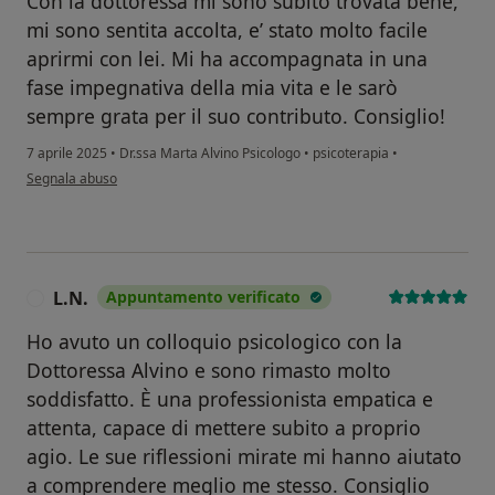
Con la dottoressa mi sono subito trovata bene,
mi sono sentita accolta, e’ stato molto facile
aprirmi con lei. Mi ha accompagnata in una
fase impegnativa della mia vita e le sarò
sempre grata per il suo contributo. Consiglio!
7 aprile 2025
•
Dr.ssa Marta Alvino Psicologo
•
psicoterapia
•
secondo l'opinione dell'utente Francesca DM
Segnala abuso
L.N.
Appuntamento verificato
L
Ho avuto un colloquio psicologico con la
Dottoressa Alvino e sono rimasto molto
soddisfatto. È una professionista empatica e
attenta, capace di mettere subito a proprio
agio. Le sue riflessioni mirate mi hanno aiutato
a comprendere meglio me stesso. Consiglio