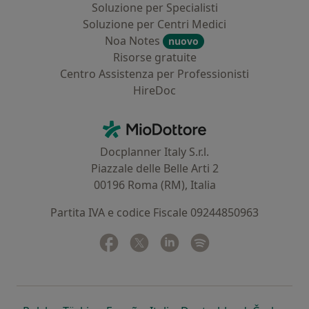
Soluzione per Specialisti
Soluzione per Centri Medici
Noa Notes
nuovo
Risorse gratuite
Centro Assistenza per Professionisti
HireDoc
Contatti
MioDottore - Homepage
Docplanner Italy S.r.l.
Piazzale delle Belle Arti 2
00196 Roma (RM), Italia
Partita IVA e codice Fiscale 09244850963
Facebook
si apre in una nuova scheda
Twitter
si apre in una nuova scheda
Linkedin
si apre in una nuova sc
Spotify
si apre in una nuo