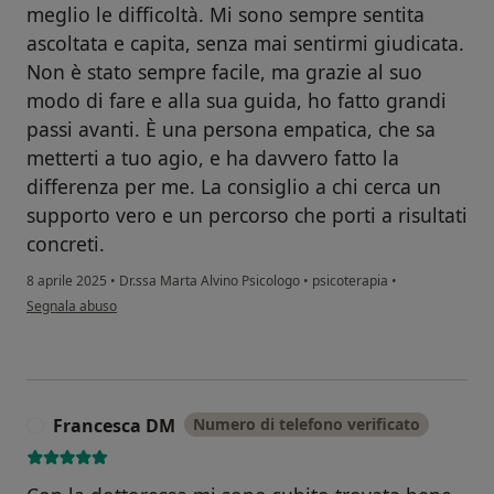
meglio le difficoltà. Mi sono sempre sentita
ascoltata e capita, senza mai sentirmi giudicata.
Non è stato sempre facile, ma grazie al suo
modo di fare e alla sua guida, ho fatto grandi
passi avanti. È una persona empatica, che sa
metterti a tuo agio, e ha davvero fatto la
differenza per me. La consiglio a chi cerca un
supporto vero e un percorso che porti a risultati
concreti.
8 aprile 2025
•
Dr.ssa Marta Alvino Psicologo
•
psicoterapia
•
secondo l'opinione dell'utente AM
Segnala abuso
Francesca DM
Numero di telefono verificato
F