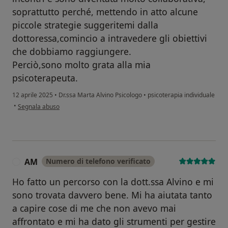
soprattutto perché, mettendo in atto alcune
piccole strategie suggeritemi dalla
dottoressa,comincio a intravedere gli obiettivi
che dobbiamo raggiungere.
Perciò,sono molto grata alla mia
psicoterapeuta.
12 aprile 2025
•
Dr.ssa Marta Alvino Psicologo
•
psicoterapia individuale
secondo l'opinione dell'utente C.M.
•
Segnala abuso
AM
Numero di telefono verificato
A
Ho fatto un percorso con la dott.ssa Alvino e mi
sono trovata davvero bene. Mi ha aiutata tanto
a capire cose di me che non avevo mai
affrontato e mi ha dato gli strumenti per gestire