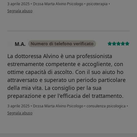
3 aprile 2025
•
Dr.ssa Marta Alvino Psicologo
•
psicoterapia
•
secondo l'opinione dell'utente Roberta B
Segnala abuso
M.A.
Numero di telefono verificato
M
La dottoressa Alvino è una professionista
estremamente competente e accogliente, con
ottime capacità di ascolto. Con il suo aiuto ho
attraversato e superato un periodo particolare
della mia vita. La consiglio per la sua
preparazione e per l'efficacia del trattamento.
3 aprile 2025
•
Dr.ssa Marta Alvino Psicologo
•
consulenza psicologica
•
secondo l'opinione dell'utente M.A.
Segnala abuso