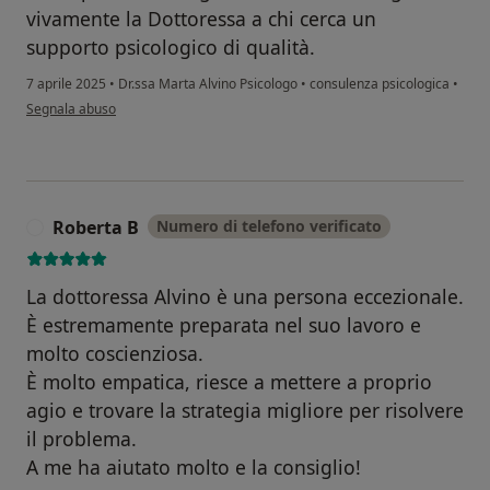
vivamente la Dottoressa a chi cerca un
supporto psicologico di qualità.
7 aprile 2025
•
Dr.ssa Marta Alvino Psicologo
•
consulenza psicologica
•
secondo l'opinione dell'utente L.N.
Segnala abuso
Roberta B
Numero di telefono verificato
R
La dottoressa Alvino è una persona eccezionale.
È estremamente preparata nel suo lavoro e
molto coscienziosa.
È molto empatica, riesce a mettere a proprio
agio e trovare la strategia migliore per risolvere
il problema.
A me ha aiutato molto e la consiglio!