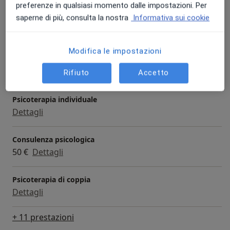
preferenze in qualsiasi momento dalle impostazioni. Per
saperne di più, consulta la nostra
Informativa sui cookie
Psicoterapia
50 €
Dettagli
Modifica le impostazioni
Consulenza online
Dettagli
Rifiuto
Accetto
Psicoterapia individuale
Dettagli
Consulenza psicologica
50 €
Dettagli
Psicoterapia di coppia
Dettagli
+ 11 prestazioni