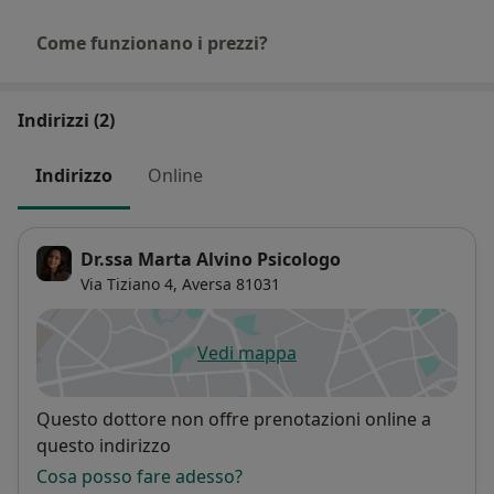
Come funzionano i prezzi?
Indirizzi (2)
Indirizzo
Online
Dr.ssa Marta Alvino Psicologo
Via Tiziano 4,
Aversa
81031
Vedi mappa
si apre in una nuova scheda
Disponibilità
Questo dottore non offre prenotazioni online a
questo indirizzo
Cosa posso fare adesso?