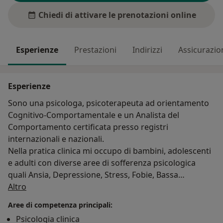
Chiedi di attivare le prenotazioni online
Esperienze
Prestazioni
Indirizzi
Assicurazio
Esperienze
Sono una psicologa, psicoterapeuta ad orientamento
Cognitivo-Comportamentale e un Analista del
Comportamento certificata presso registri
internazionali e nazionali.
Nella pratica clinica mi occupo di bambini, adolescenti
e adulti con diverse aree di sofferenza psicologica
quali Ansia, Depressione, Stress, Fobie, Bassa
Su di me
Autostima, Attacco Di Panico, Disturbo del
Altro
Comportamento Alimentare, Disturbo Ossessivo-
Aree di competenza principali:
Compulsivo, Autismo, DSA.
Psicologia clinica
Come Analista del Comportamento sono specializzata