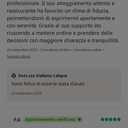
professionale. Il suo atteggiamento attento e
rassicurante ha favorito un clima di fiducia,
permettendomi di esprimermi apertamente e
con serenità. Grazie al suo supporto sto
riuscendo a mettere ordine e prendere delle
decisioni con maggiore chiarezza e tranquillità.
24 settembre 2025
•
Consulenza Online
•
consulenza online
•
secondo l'opinione dell'utente Luiggina Rossi
Segnala abuso
Dott.ssa Stefania Calapai
Sono felice di esserle stata d’aiuto
24 settembre 2025
F.G
Appuntamento verificato
F