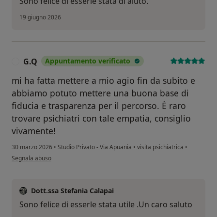
Sono felice di esserle stata di aiuto.
19 giugno 2026
G.Q
Appuntamento verificato
G
mi ha fatta mettere a mio agio fin da subito e
abbiamo potuto mettere una buona base di
fiducia e trasparenza per il percorso. È raro
trovare psichiatri con tale empatia, consiglio
vivamente!
30 marzo 2026
•
Studio Privato - Via Apuania
•
visita psichiatrica
•
secondo l'opinione dell'utente G.Q
Segnala abuso
Dott.ssa Stefania Calapai
Sono felice di esserle stata utile .Un caro saluto