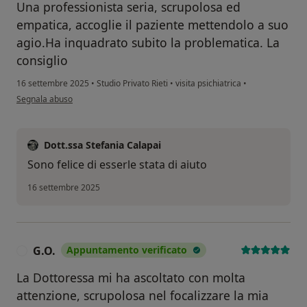
Una professionista seria, scrupolosa ed
empatica, accoglie il paziente mettendolo a suo
agio.Ha inquadrato subito la problematica. La
consiglio
16 settembre 2025
•
Studio Privato Rieti
•
visita psichiatrica
•
secondo l'opinione dell'utente F.G
Segnala abuso
Dott.ssa Stefania Calapai
Sono felice di esserle stata di aiuto
16 settembre 2025
G.O.
Appuntamento verificato
G
La Dottoressa mi ha ascoltato con molta
attenzione, scrupolosa nel focalizzare la mia