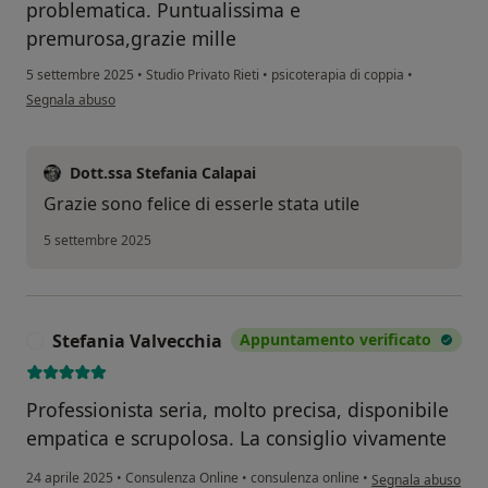
problematica. Puntualissima e
premurosa,grazie mille
5 settembre 2025
•
Studio Privato Rieti
•
psicoterapia di coppia
•
secondo l'opinione dell'utente G.O.
Segnala abuso
Dott.ssa Stefania Calapai
Grazie sono felice di esserle stata utile
5 settembre 2025
Stefania Valvecchia
Appuntamento verificato
S
Professionista seria, molto precisa, disponibile
empatica e scrupolosa. La consiglio vivamente
secondo l'opinione 
24 aprile 2025
•
Consulenza Online
•
consulenza online
•
Segnala abuso