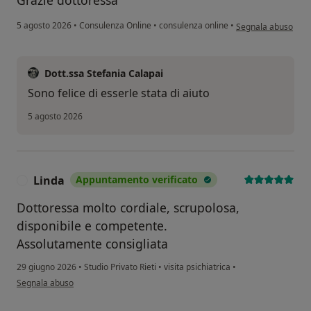
secondo l'opinione d
5 agosto 2026
•
Consulenza Online
•
consulenza online
•
Segnala abuso
Dott.ssa Stefania Calapai
Sono felice di esserle stata di aiuto
5 agosto 2026
Linda
Appuntamento verificato
L
Dottoressa molto cordiale, scrupolosa,
disponibile e competente.
Assolutamente consigliata
29 giugno 2026
•
Studio Privato Rieti
•
visita psichiatrica
•
secondo l'opinione dell'utente Linda
Segnala abuso