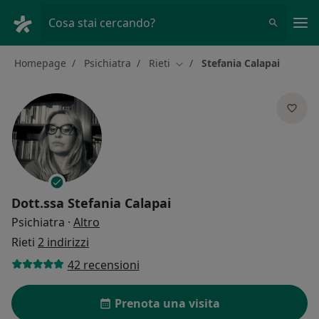
Men
Cosa stai cercando?
Homepage
Psichiatra
Rieti
Stefania Calapai
Cambia città
Dott.ssa
Stefania Calapai
sulle specializzazioni
Psichiatra
·
Altro
Rieti
2 indirizzi
42 recensioni
Prenota una visita