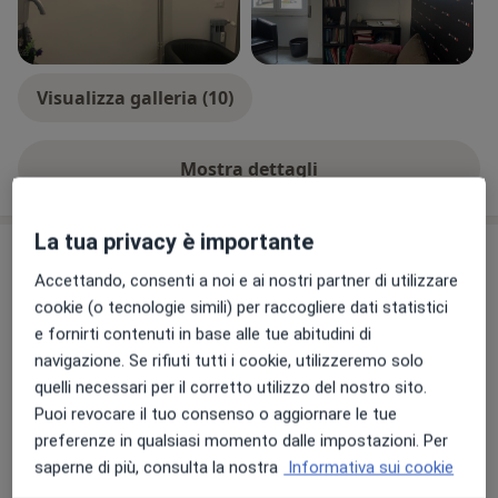
Visualizza galleria (10)
Mostra dettagli
sull'esperienza
La tua privacy è importante
Comunicazioni importanti
Accettando, consenti a noi e ai nostri partner di utilizzare
Dott.ssa Stefania Calapai
cookie (o tecnologie simili) per raccogliere dati statistici
Via Paolo Borsellino 6, Rieti 02100
e fornirti contenuti in base alle tue abitudini di
Per ulteriori info e prenotazioni, sono reperibile
navigazione. Se rifiuti tutti i cookie, utilizzeremo solo
su WhatsApp: +39 338 6757 976
quelli necessari per il corretto utilizzo del nostro sito.
Puoi revocare il tuo consenso o aggiornare le tue
preferenze in qualsiasi momento dalle impostazioni. Per
31/10/2025
saperne di più, consulta la nostra
Informativa sui cookie