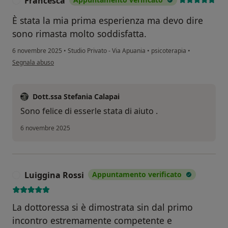
Francesca
F
È stata la mia prima esperienza ma devo dire
sono rimasta molto soddisfatta.
6 novembre 2025
•
Studio Privato - Via Apuania
•
psicoterapia
•
secondo l'opinione dell'utente Francesca
Segnala abuso
Dott.ssa Stefania Calapai
Sono felice di esserle stata di aiuto .
6 novembre 2025
Luiggina Rossi
Appuntamento verificato
L
La dottoressa si è dimostrata sin dal primo
incontro estremamente competente e