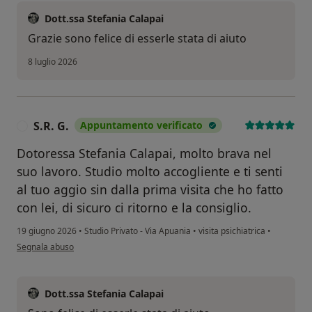
Dott.ssa Stefania Calapai
Grazie sono felice di esserle stata di aiuto
8 luglio 2026
S.R. G.
Appuntamento verificato
S
Dotoressa Stefania Calapai, molto brava nel
suo lavoro. Studio molto accogliente e ti senti
al tuo aggio sin dalla prima visita che ho fatto
con lei, di sicuro ci ritorno e la consiglio.
19 giugno 2026
•
Studio Privato - Via Apuania
•
visita psichiatrica
•
secondo l'opinione dell'utente S.R. G.
Segnala abuso
Dott.ssa Stefania Calapai