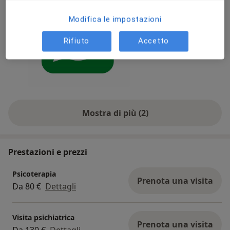
Modifica le impostazioni
Rifiuto
Accetto
Mostra di più (2)
Prestazioni e prezzi
Psicoterapia
Prenota una visita
Da 80 €
Dettagli
Visita psichiatrica
Prenota una visita
Da 130 €
Dettagli