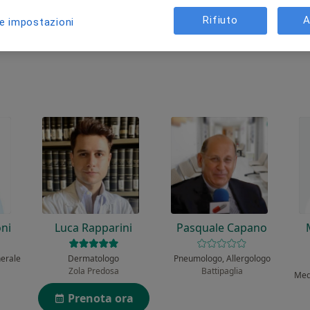
a?
Rifiuto
A
le impostazioni
ni
Luca Rapparini
Pasquale Capano
nerale
Dermatologo
Pneumologo, Allergologo
Zola Predosa
Battipaglia
Prenota ora