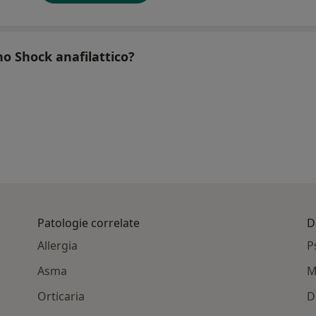
no Shock anafilattico?
Patologie correlate
D
Allergia
P
Asma
M
Orticaria
D