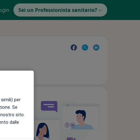
ogin
Sei un Professionista sanitario?
simili) per
azione. Se
l nostro sito.
ento dalle