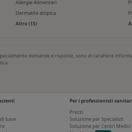
Allergie Alimentari
P
Dermatite atopica
P
Altro (15)
A
ico per città
Altro nella categoria: Patologie correlate
, specialmente domande e risposte, sono di carattere infor
tica.
azienti
Per i professionisti sanitar
i
Prezzi
di base
Soluzione per Specialisti
ure
Soluzione per Centri Medici