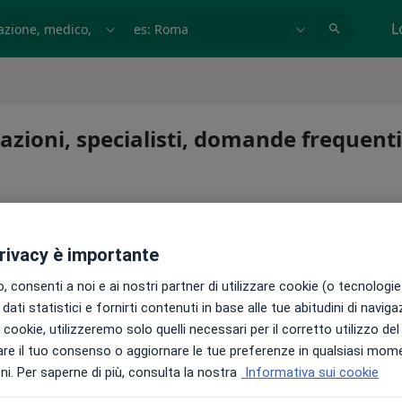
azione, medico, struttura
es: Roma
L
azioni, specialisti, domande frequenti
privacy è importante
 consenti a noi e ai nostri partner di utilizzare cookie (o tecnologie 
dati statistici e fornirti contenuti in base alle tue abitudini di navig
i i cookie, utilizzeremo solo quelli necessari per il corretto utilizzo de
 continuare una terapia, senza muoverti da casa. Se ne hai
re il tuo consenso o aggiornare le tue preferenze in qualsiasi mom
n studio.
i. Per saperne di più, consulta la nostra
Informativa sui cookie