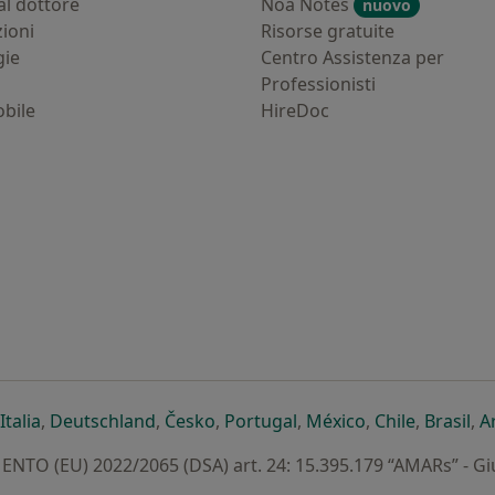
al dottore
Noa Notes
nuovo
zioni
Risorse gratuite
gie
Centro Assistenza per
Professionisti
bile
HireDoc
ova scheda
n una nuova scheda
i apre in una nuova scheda
si apre in una nuova scheda
si apre in una nuova scheda
si apre in una nuova scheda
si apre in una nuova sc
si apre in una 
si apre i
si 
Italia
,
Deutschland
,
Česko
,
Portugal
,
México
,
Chile
,
Brasil
,
A
TO (EU) 2022/2065 (DSA) art. 24: 15.395.179 “AMARs” - G