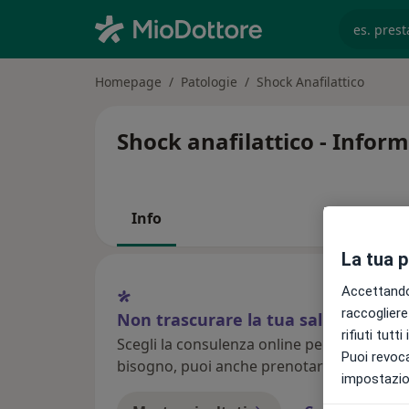
es. prest
Homepage
Patologie
Shock Anafilattico
Shock anafilattico - Inform
Info
La tua 
Accettando,
raccogliere 
Non trascurare la tua salute
rifiuti tutt
Scegli la consulenza online per iniziare o
Puoi revoca
bisogno, puoi anche prenotare una visita i
impostazion