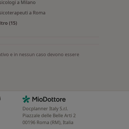
sicologi a Milano
sicoterapeuti a Roma
ltro (15)
Altro nella categoria: Dottori più ricercati
mativo e in nessun caso devono essere
Contatti
MioDottore - Homepage
i
Docplanner Italy S.r.l.
Piazzale delle Belle Arti 2
00196 Roma (RM), Italia