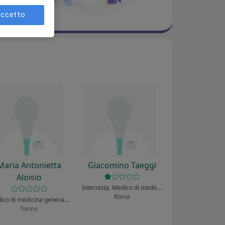
ccetto
Maria Antonietta
Giacomino Taeggi
Aloisio
Internista, Medico di medicina generale
Roma
Medico di medicina generale, Internista
Torino