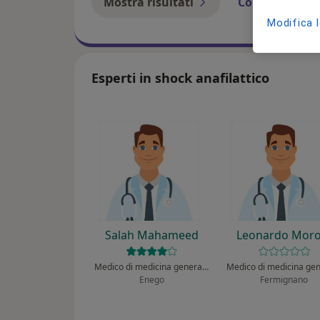
Mostra risultati
Come funzion
Modifica 
Esperti in shock anafilattico
Salah Mahameed
Leonardo Moro
Medico di medicina generale, Medico competente
Medico di medicina ge
Enego
Fermignano