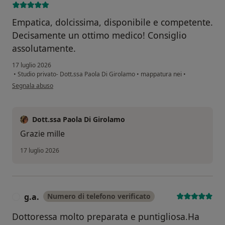
Empatica, dolcissima, disponibile e competente.
Decisamente un ottimo medico! Consiglio
assolutamente.
17 luglio 2026
•
Studio privato- Dott.ssa Paola Di Girolamo
•
mappatura nei
•
secondo l'opinione dell'utente Martina LG.
Segnala abuso
Dott.ssa Paola Di Girolamo
Grazie mille
17 luglio 2026
g.a.
Numero di telefono verificato
G
Dottoressa molto preparata e puntigliosa.Ha