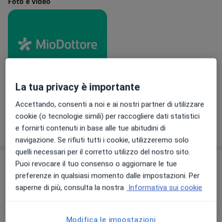
Foto e video
La tua privacy è importante
Visualizza galleria (1)
Accettando, consenti a noi e ai nostri partner di utilizzare
cookie (o tecnologie simili) per raccogliere dati statistici
Mostra dettagli
e fornirti contenuti in base alle tue abitudini di
sull'esperienza
navigazione. Se rifiuti tutti i cookie, utilizzeremo solo
quelli necessari per il corretto utilizzo del nostro sito.
Convenzioni assicurative non attive
Puoi revocare il tuo consenso o aggiornare le tue
preferenze in qualsiasi momento dalle impostazioni. Per
Questo dottore accetta solo pazienti privati. Verrà
saperne di più, consulta la nostra
Informativa sui cookie
richiesto un pagamento da parte tua per la
prestazione o puoi ricercare un altro dottore che
abbia una convenzione con la tua assicurazione
Modifica le impostazioni