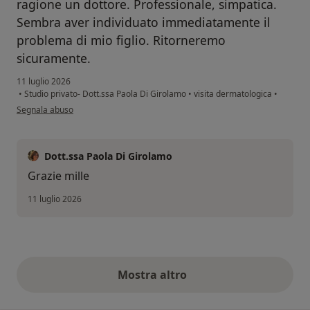
ragione un dottore. Professionale, simpatica.
Sembra aver individuato immediatamente il
problema di mio figlio. Ritorneremo
sicuramente.
11 luglio 2026
•
Studio privato- Dott.ssa Paola Di Girolamo
•
visita dermatologica
•
secondo l'opinione dell'utente Valentina Ragusa
Segnala abuso
Dott.ssa Paola Di Girolamo
Grazie mille
11 luglio 2026
Mostra altro
opinioni di cui sopra