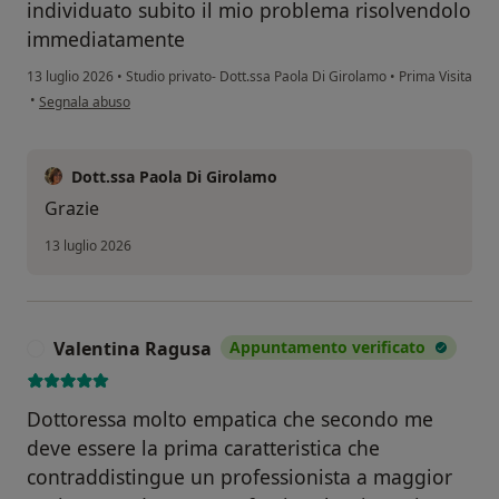
individuato subito il mio problema risolvendolo
immediatamente
13 luglio 2026
•
Studio privato- Dott.ssa Paola Di Girolamo
•
Prima Visita
secondo l'opinione dell'utente g.a.
•
Segnala abuso
Dott.ssa Paola Di Girolamo
Grazie
13 luglio 2026
Valentina Ragusa
Appuntamento verificato
V
Dottoressa molto empatica che secondo me
deve essere la prima caratteristica che
contraddistingue un professionista a maggior