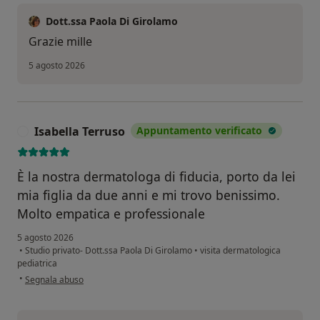
Dott.ssa Paola Di Girolamo
Grazie mille
5 agosto 2026
Isabella Terruso
Appuntamento verificato
I
È la nostra dermatologa di fiducia, porto da lei
mia figlia da due anni e mi trovo benissimo.
Molto empatica e professionale
5 agosto 2026
•
Studio privato- Dott.ssa Paola Di Girolamo
•
visita dermatologica
pediatrica
secondo l'opinione dell'utente Isabella Terruso
•
Segnala abuso