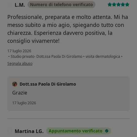
L.M.
Numero di telefono verificato
L
Professionale, preparata e molto attenta. Mi ha
messo subito a mio agio, spiegando tutto con
chiarezza. Esperienza davvero positiva, la
consiglio vivamente!
17 luglio 2026
•
Studio privato- Dott.ssa Paola Di Girolamo
•
visita dermatologica
•
secondo l'opinione dell'utente L.M.
Segnala abuso
Dott.ssa Paola Di Girolamo
Grazie
17 luglio 2026
Martina LG.
Appuntamento verificato
M