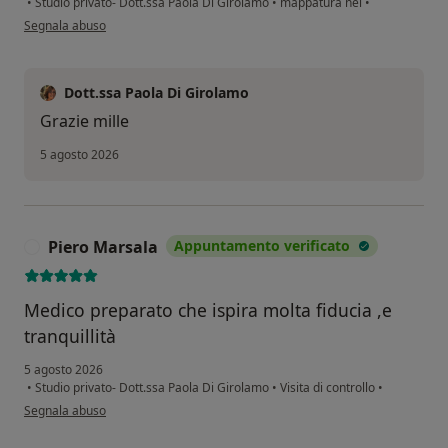
•
Studio privato- Dott.ssa Paola Di Girolamo
•
mappatura nei
•
secondo l'opinione dell'utente FF
Segnala abuso
Dott.ssa Paola Di Girolamo
Grazie mille
5 agosto 2026
Piero Marsala
Appuntamento verificato
P
Medico preparato che ispira molta fiducia ,e
tranquillità
5 agosto 2026
•
Studio privato- Dott.ssa Paola Di Girolamo
•
Visita di controllo
•
secondo l'opinione dell'utente Piero Marsala
Segnala abuso