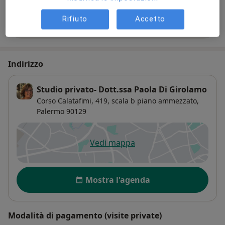
Rifiuto
Accetto
Filtra dottori per assicurazione
Indirizzo
Studio privato- Dott.ssa Paola Di Girolamo
Corso Calatafimi, 419,
scala b piano ammezzato,
Palermo
90129
Vedi mappa
si apre in una nuova scheda
Disponibilità
Mostra l'agenda
Modalità di pagamento (visite private)