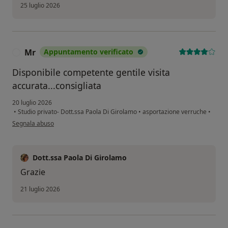
25 luglio 2026
Mr
Appuntamento verificato
M
Disponibile competente gentile visita
accurata...consigliata
20 luglio 2026
•
Studio privato- Dott.ssa Paola Di Girolamo
•
asportazione verruche
•
secondo l'opinione dell'utente Mr
Segnala abuso
Dott.ssa Paola Di Girolamo
Grazie
21 luglio 2026