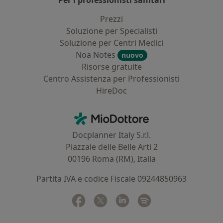
Per i professionisti sanitari
Prezzi
Soluzione per Specialisti
Soluzione per Centri Medici
Noa Notes
nuovo
Risorse gratuite
Centro Assistenza per Professionisti
HireDoc
Contatti
MioDottore - Homepage
Docplanner Italy S.r.l.
Piazzale delle Belle Arti 2
00196 Roma (RM), Italia
Partita IVA e codice Fiscale 09244850963
Facebook
si apre in una nuova scheda
Twitter
si apre in una nuova scheda
Linkedin
si apre in una nuova sc
Spotify
si apre in una nuo