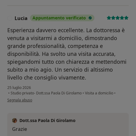
Lucia
Appuntamento verificato
L
Esperienza davvero eccellente. La dottoressa è
venuta a visitarmi a domicilio, dimostrando
grande professionalità, competenza e
disponibilità. Ha svolto una visita accurata,
spiegandomi tutto con chiarezza e mettendomi
subito a mio agio. Un servizio di altissimo
livello che consiglio vivamente.
25 luglio 2026
•
Studio privato- Dott.ssa Paola Di Girolamo
•
Visita a domicilio
•
secondo l'opinione dell'utente Lucia
Segnala abuso
Dott.ssa Paola Di Girolamo
Grazie