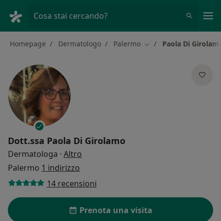
Men
Cosa stai cercando?
Homepage
Dermatologo
Palermo
Paola Di Girolam
Cambia città
Dott.ssa
Paola Di Girolamo
sulle specializzazioni
Dermatologa
·
Altro
Palermo
1 indirizzo
14 recensioni
Prenota una visita