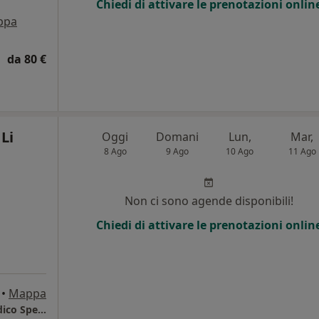
Chiedi di attivare le prenotazioni onlin
ppa
da 80 €
Li
Oggi
Domani
Lun,
Mar,
8 Ago
9 Ago
10 Ago
11 Ago
i
Non ci sono agende disponibili!
Chiedi di attivare le prenotazioni onlin
•
Mappa
Centro Salus Palermo - Poliambulatorio Medico Specialistico