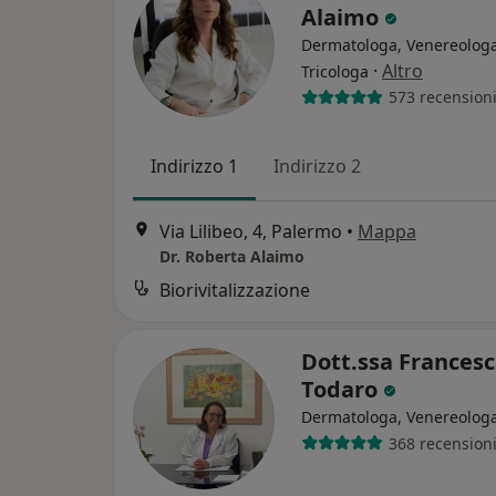
Alaimo
Dermatologa, Venereologa
·
Altro
Tricologa
573 recension
Indirizzo 1
Indirizzo 2
Via Lilibeo, 4, Palermo
•
Mappa
Dr. Roberta Alaimo
Biorivitalizzazione
Dott.ssa Frances
Todaro
Dermatologa, Venereolog
368 recension