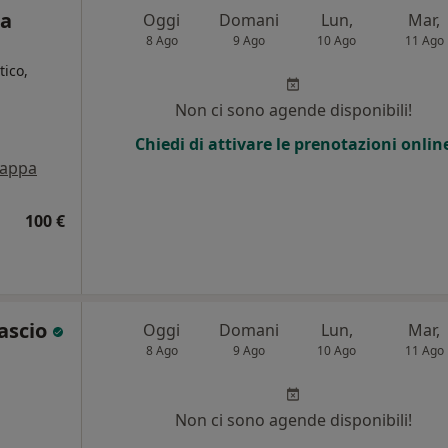
ca
Oggi
Domani
Lun,
Mar,
8 Ago
9 Ago
10 Ago
11 Ago
ico,
Non ci sono agende disponibili!
i
Chiedi di attivare le prenotazioni onlin
appa
100 €
Cascio
Oggi
Domani
Lun,
Mar,
8 Ago
9 Ago
10 Ago
11 Ago
i
Non ci sono agende disponibili!