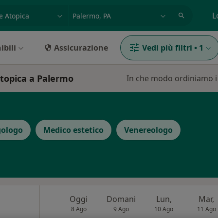
azione, medico, struttura
es: Roma
L
ibili
Assicurazione
Vedi più filtri
•
1
atopica a Palermo
In che modo ordiniamo i r
gologo
Medico estetico
Venereologo
Oggi
Domani
Lun,
Mar,
8 Ago
9 Ago
10 Ago
11 Ago