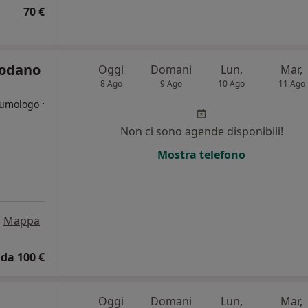
70 €
podano
Oggi
Domani
Lun,
Mar,
8 Ago
9 Ago
10 Ago
11 Ago
·
neumologo
Non ci sono agende disponibili!
i
Mostra telefono
•
Mappa
da 100 €
Oggi
Domani
Lun,
Mar,