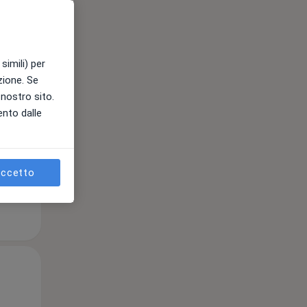
e
simili) per
azione. Se
l nostro sito.
ento dalle
ccetto
Mer,
Gio,
Ven,
12 Ago
13 Ago
14 Ago