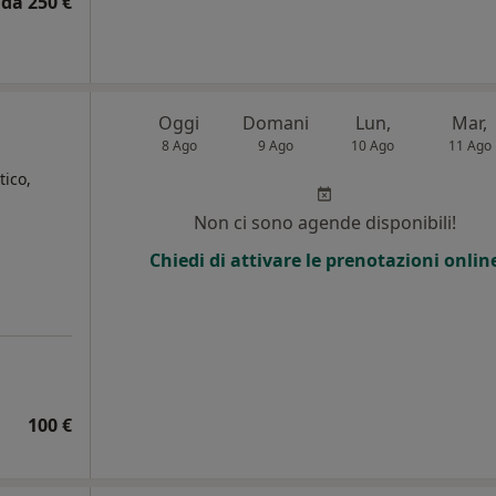
da 250 €
Oggi
Domani
Lun,
Mar,
8 Ago
9 Ago
10 Ago
11 Ago
ico,
Non ci sono agende disponibili!
Chiedi di attivare le prenotazioni onlin
100 €