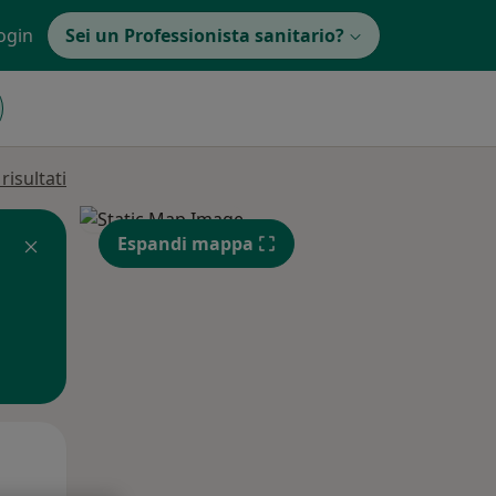
ogin
Sei un Professionista sanitario?
isultati
Espandi mappa
Mer,
Gio,
Ven,
12 Ago
13 Ago
14 Ago