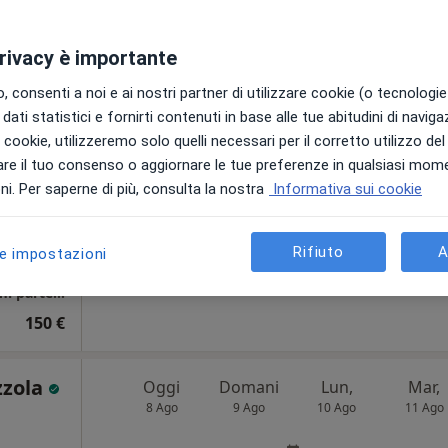
i
Non ci sono agende disponibili!
privacy è importante
Chiedi di attivare le prenotazioni onlin
 consenti a noi e ai nostri partner di utilizzare cookie (o tecnologie 
gnostici
dati statistici e fornirti contenuti in base alle tue abitudini di navig
i i cookie, utilizzeremo solo quelli necessari per il corretto utilizzo de
re il tuo consenso o aggiornare le tue preferenze in qualsiasi mom
elle
i. Per saperne di più, consulta la nostra
Informativa sui cookie
Rifiuto
A
le impostazioni
appa
Studio Specialistico Privato - Corso Calatafimi parte alta
150 €
zzola
Oggi
Domani
Lun,
Mar,
8 Ago
9 Ago
10 Ago
11 Ago
i