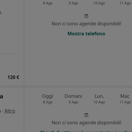
8 Ago
9 Ago
10 Ago
11 Ago
,
Non ci sono agende disponibili!
i
Mostra telefono
120 €
ca
Oggi
Domani
Lun,
Mar,
8 Ago
9 Ago
10 Ago
11 Ago
·
Altro
a
i
Non ci sono agende disponibili!