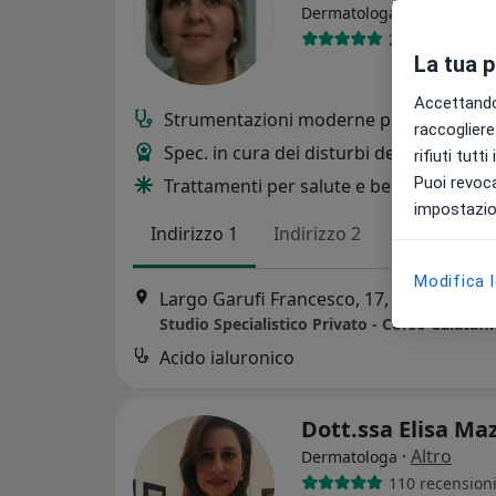
·
Altro
Dermatologa
251 recension
La tua 
Accettando,
Strumentazioni moderne per esami dia
raccogliere 
Spec. in cura dei disturbi della pelle
rifiuti tutt
Puoi revoca
Trattamenti per salute e bellezza della p
impostazion
Indirizzo 1
Indirizzo 2
Online
Modifica 
Largo Garufi Francesco, 17, Palermo
•
M
Acido ialuronico
Dott.ssa Elisa Ma
·
Altro
Dermatologa
110 recension