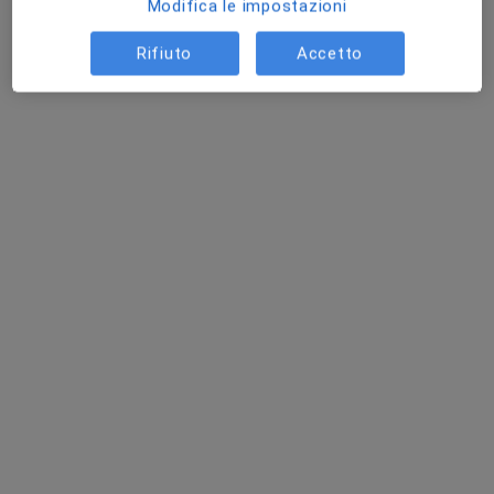
Modifica le impostazioni
Questo dottore non ha ancora attivato le prenotazioni online presso questo indirizzo.
Rifiuto
Accetto
Chiedi di attivare le prenotazioni online
Dr. MATTEO TUTINO
Chirurgo estetico, Chirurgo plastico, Chirurgo maxillo facciale
·
Altro
189 recensioni
Indirizzo
Online