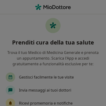
Men
Caduta Capelli • Palermo, PA
Filters
• 1
Assicurazione
Map
Specialisti in trattamento Caduta Capelli a
Prenditi cura della tua salute
Palermo
In che modo ordiniamo i risultati
Trova il tuo Medico di Medicina Generale e prenota
un appuntamento. Scarica l'App e accedi
gratuitamente a funzionalità esclusive per te:
Che specializzazione stai cercando?
Medico estetico
Dermatologo
Chirurgo pl
Gestisci facilmente le tue visite
Invia messaggi ai tuoi dottori
Ricevi promemoria e notifiche