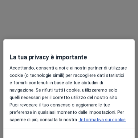
Chiedi di attivare le prenotazioni online
La tua privacy è importante
Accettando, consenti a noi e ai nostri partner di utilizzare
Dott.ssa Ornella Centinaro
cookie (o tecnologie simili) per raccogliere dati statistici
·
Altro
Dermatologa, Medico estetico, Allergologa
e fornirti contenuti in base alle tue abitudini di
82 recensioni
navigazione. Se rifiuti tutti i cookie, utilizzeremo solo
quelli necessari per il corretto utilizzo del nostro sito.
Indirizzo
Online
Puoi revocare il tuo consenso o aggiornare le tue
preferenze in qualsiasi momento dalle impostazioni. Per
Viale Emilia, 65, Palermo
•
Mappa
saperne di più, consulta la nostra
Informativa sui cookie
Studio Medico Centinaro
Prima visita allergologica
100 €