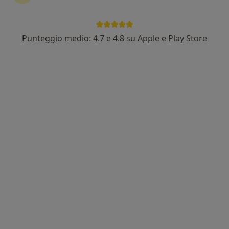
Punteggio medio: 4.7 e 4.8 su Apple e Play Store
Dott. Marco Ventimiglia
·
Altro
Dermatologo, Tricologo, Venereologo
112 recensioni
Indirizzo
Online 1
Online 2
Via del Vespro, 64, Palermo
•
Mappa
Centro Dermatologico Vespro
Crioterapia
70 €
Questo dottore non ha ancora attivato le prenotazioni online presso questo indirizzo.
Chiedi di attivare le prenotazioni online