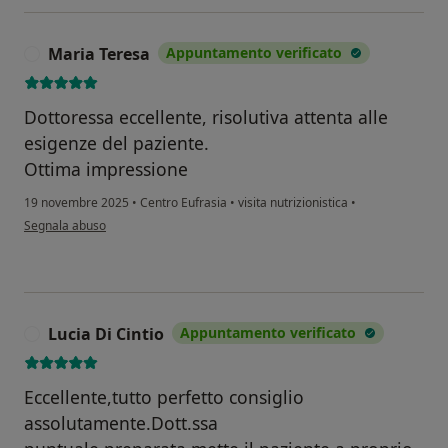
Maria Teresa
Appuntamento verificato
M
Dottoressa eccellente, risolutiva attenta alle
esigenze del paziente.
Ottima impressione
19 novembre 2025
•
Centro Eufrasia
•
visita nutrizionistica
•
secondo l'opinione dell'utente Maria Teresa
Segnala abuso
Lucia Di Cintio
Appuntamento verificato
L
Eccellente,tutto perfetto consiglio
assolutamente.Dott.ssa