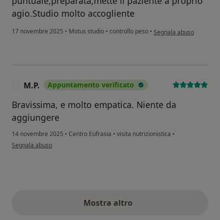
puntuale,preparata,mette il paziente a proprio
agio.Studio molto accogliente
secondo l'opinione dell'u
17 novembre 2025
•
Motus studio
•
controllo peso
•
Segnala abuso
M.P.
Appuntamento verificato
M
Bravissima, e molto empatica. Niente da
aggiungere
14 novembre 2025
•
Centro Eufrasia
•
visita nutrizionistica
•
secondo l'opinione dell'utente M.P.
Segnala abuso
Mostra altro
opinioni di cui sopra