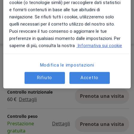
cookie (o tecnologie simili) per raccogliere dati statistici
e fornirti contenuti in base alle tue abitudini di
Visualizza galleria (4)
navigazione. Se rifiuti tutti i cookie, utilizzeremo solo
quelli necessari per il corretto utilizzo del nostro sito.
Mostra dettagli
Puoi revocare il tuo consenso o aggiornare le tue
sull'esperienza
preferenze in qualsiasi momento dalle impostazioni. Per
saperne di più, consulta la nostra
Informativa sui cookie
Prestazioni e prezzi
Modifica le impostazioni
Analisi bioimpedenziometrica
Prenota una visita
30 €
Dettagli
Rifiuto
Accetto
Controllo nutrizionale
Prenota una visita
60 €
Dettagli
Controllo peso
Prestazione
Dettagli
Prenota una visita
gratuita