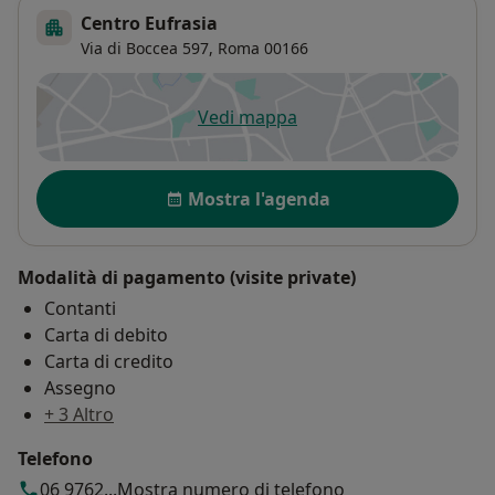
Centro Eufrasia
Via di Boccea 597,
Roma
00166
Vedi mappa
si apre in una nuova scheda
Disponibilità
Mostra l'agenda
Modalità di pagamento (visite private)
Contanti
Carta di debito
Carta di credito
Assegno
+ 3 Altro
Telefono
06 9762...
Mostra numero di telefono