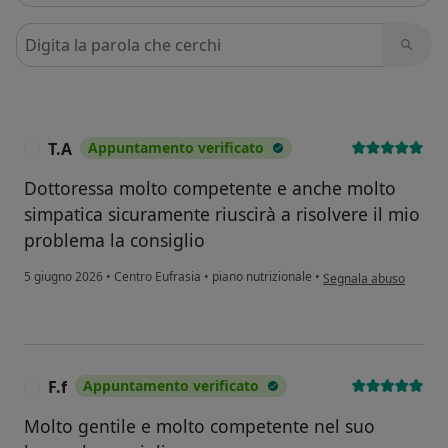
Cerca nelle recensioni
T.A
Appuntamento verificato
T
Dottoressa molto competente e anche molto
simpatica sicuramente riuscirà a risolvere il mio
problema la consiglio
secondo l'opinione dell
5 giugno 2026
•
Centro Eufrasia
•
piano nutrizionale
•
Segnala abuso
F.f
Appuntamento verificato
F
Molto gentile e molto competente nel suo