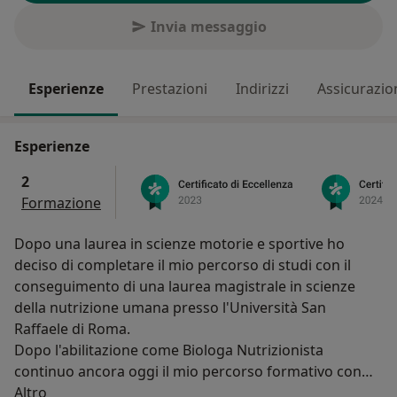
Invia messaggio
Esperienze
Prestazioni
Indirizzi
Assicurazio
Esperienze
2
Formazione
Dopo una laurea in scienze motorie e sportive ho
deciso di completare il mio percorso di studi con il
conseguimento di una laurea magistrale in scienze
della nutrizione umana presso l'Università San
Raffaele di Roma.
Dopo l'abilitazione come Biologa Nutrizionista
continuo ancora oggi il mio percorso formativo con
Su di me
corsi di perfezionamento professionale per garantire
Altro