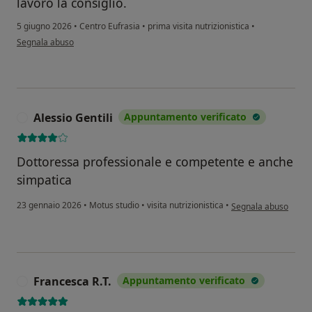
lavoro la consiglio.
5 giugno 2026
•
Centro Eufrasia
•
prima visita nutrizionistica
•
secondo l'opinione dell'utente F.f
Segnala abuso
Alessio Gentili
Appuntamento verificato
A
Dottoressa professionale e competente e anche
simpatica
secondo l'opinione de
23 gennaio 2026
•
Motus studio
•
visita nutrizionistica
•
Segnala abuso
Francesca R.T.
Appuntamento verificato
F