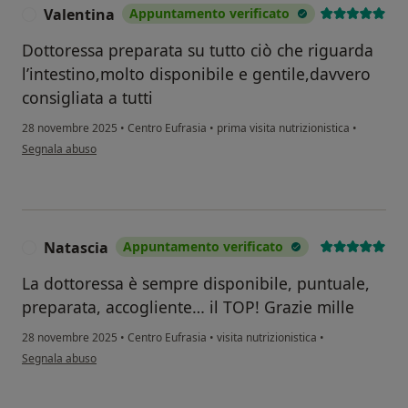
Valentina
Appuntamento verificato
V
Dottoressa preparata su tutto ciò che riguarda
l’intestino,molto disponibile e gentile,davvero
consigliata a tutti
28 novembre 2025
•
Centro Eufrasia
•
prima visita nutrizionistica
•
secondo l'opinione dell'utente Valentina
Segnala abuso
Natascia
Appuntamento verificato
N
La dottoressa è sempre disponibile, puntuale,
preparata, accogliente… il TOP! Grazie mille
28 novembre 2025
•
Centro Eufrasia
•
visita nutrizionistica
•
secondo l'opinione dell'utente Natascia
Segnala abuso