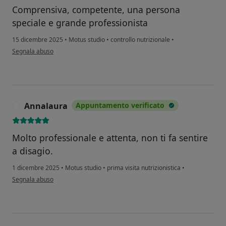
Comprensiva, competente, una persona
speciale e grande professionista
15 dicembre 2025
•
Motus studio
•
controllo nutrizionale
•
secondo l'opinione dell'utente Francesca R.T.
Segnala abuso
Annalaura
Appuntamento verificato
A
Molto professionale e attenta, non ti fa sentire
a disagio.
1 dicembre 2025
•
Motus studio
•
prima visita nutrizionistica
•
secondo l'opinione dell'utente Annalaura
Segnala abuso