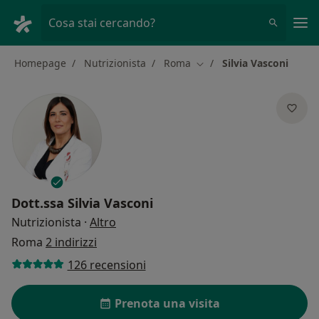
Men
Cosa stai cercando?
Homepage
Nutrizionista
Roma
Silvia Vasconi
Cambia città
Dott.ssa
Silvia Vasconi
sulle specializzazioni
Nutrizionista
·
Altro
Roma
2 indirizzi
126 recensioni
Prenota una visita