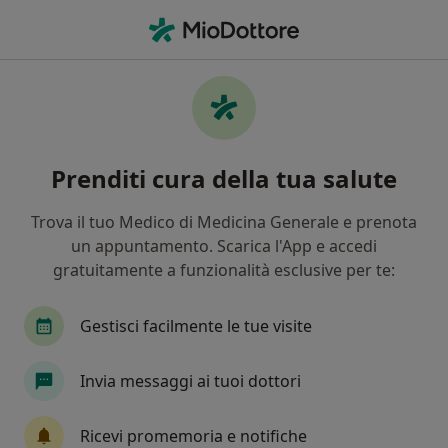
Men
Anoressia • Roma, RM
Filters
• 1
Assicurazione
Map
Specialisti in trattamento Anoressia a Roma
Prenditi cura della tua salute
In che modo ordiniamo i risultati
Trova il tuo Medico di Medicina Generale e prenota
un appuntamento. Scarica l'App e accedi
Che specializzazione stai cercando?
gratuitamente a funzionalità esclusive per te:
Nutrizionista
Psicologo
Psicoterapeuta
Gestisci facilmente le tue visite
Invia messaggi ai tuoi dottori
Ricevi promemoria e notifiche