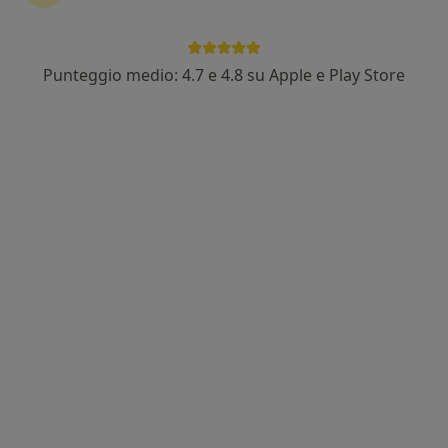
Punteggio medio: 4.7 e 4.8 su Apple e Play Store
Nuovo profilo su MioDottore
Dott.ssa Pamela Caprioli
·
Altro
Psicoterapeuta
6 recensioni
Indirizzo
Online
Viale Tito Livio, 102, Roma
•
Mappa
Studio Privato
Colloquio psicologico
70 €
Questo dottore non ha ancora attivato le prenotazioni online presso questo indirizzo.
Chiedi di attivare le prenotazioni online