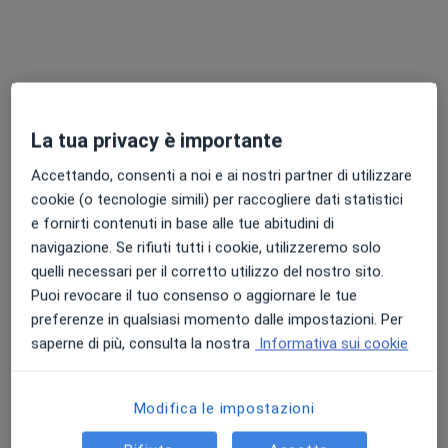
Indirizzo
Online
Via Alatri 107, Roma
•
Mappa
Studio Dr. Lorenzo Giacomi
Colloquio psicologico
69 €
La tua privacy è importante
Questo dottore non ha ancora attivato le prenotazioni online presso questo indirizzo.
Accettando, consenti a noi e ai nostri partner di utilizzare
Chiedi di attivare le prenotazioni online
cookie (o tecnologie simili) per raccogliere dati statistici
e fornirti contenuti in base alle tue abitudini di
navigazione. Se rifiuti tutti i cookie, utilizzeremo solo
quelli necessari per il corretto utilizzo del nostro sito.
Puoi revocare il tuo consenso o aggiornare le tue
preferenze in qualsiasi momento dalle impostazioni. Per
saperne di più, consulta la nostra
Informativa sui cookie
Modifica le impostazioni
Pagamenti online