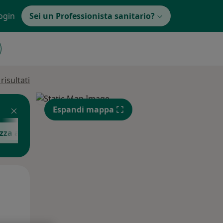
ogin
Sei un Professionista sanitario?
isultati
Espandi mappa
izza altre informazioni
Lun,
Mar,
Mer,
10 Ago
11 Ago
12 Ago