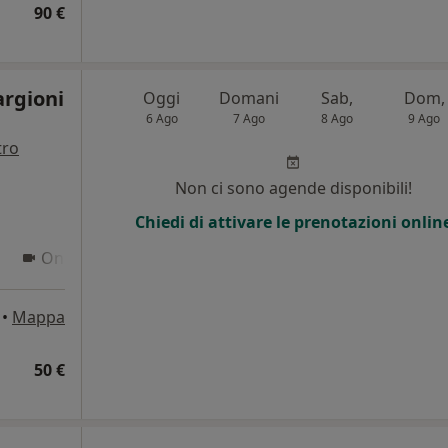
90 €
argioni
Oggi
Domani
Sab,
Dom,
6 Ago
7 Ago
8 Ago
9 Ago
tro
Non ci sono agende disponibili!
Chiedi di attivare le prenotazioni onlin
Online
•
Mappa
50 €