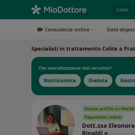
es. prest
Consulenza online
Date dispon
Specialisti in trattamento Colite a Pra
Che specializzazione stai cercando?
Nutrizionista
Dietista
Gastr
Nuovo profilo su MioDo
Pagamenti online
Dott.ssa Eleonora
Rinaldi