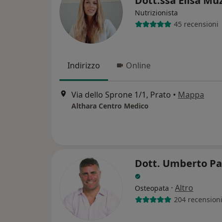
Dott.ssa Elisa Mu
Nutrizionista
45 recensioni
Indirizzo
Online
Via dello Sprone 1/1, Prato
•
Mappa
Althara Centro Medico
Dott. Umberto Pa
·
Altro
Osteopata
204 recension