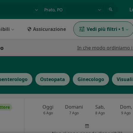
azione, medico, struttura
es: Roma
L
ibili
Assicurazione
Vedi più filtri
•
1
to
In che modo ordiniamo i r
oenterologo
Osteopata
Ginecologo
Visual
Oggi
Domani
Sab,
Dom,
ttore
6 Ago
7 Ago
8 Ago
9 Ago