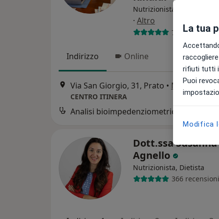
Nutrizionista, Biologo nutr
·
Altro
La tua 
7 recensioni
Accettando,
Indirizzo
Online
raccogliere 
rifiuti tutt
Puoi revoca
Via San Giorgio, 31, Prato
•
Mappa
impostazion
CENTRO ITINERA
Analisi bioimpedenziometrica
Modifica 
Dott.ssa Susanna
Agnello
Nutrizionista, Dietista
366 recension