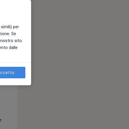
e
simili) per
azione. Se
l nostro sito.
ento dalle
ccetto
Lun,
Mar,
Mer,
10 Ago
11 Ago
12 Ago
e