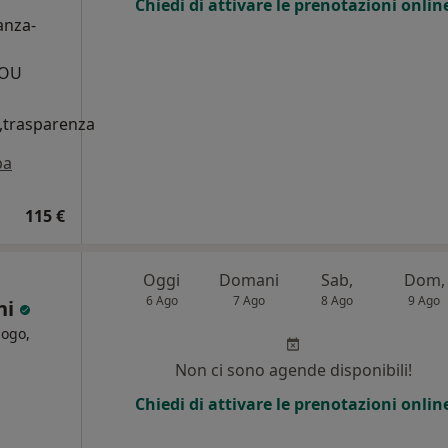
Chiedi di attivare le prenotazioni onlin
anza-
AOU
,trasparenza
pa
115 €
Oggi
Domani
Sab,
Dom,
6 Ago
7 Ago
8 Ago
9 Ago
ni
logo,
Non ci sono agende disponibili!
Chiedi di attivare le prenotazioni onlin