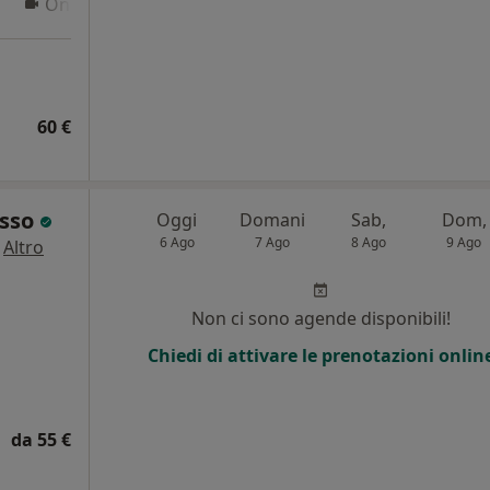
Online
60 €
asso
Oggi
Domani
Sab,
Dom,
6 Ago
7 Ago
8 Ago
9 Ago
·
Altro
i
Non ci sono agende disponibili!
Chiedi di attivare le prenotazioni onlin
da 55 €