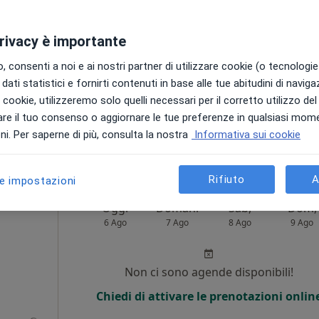
Non ci sono agende disponibili!
izionista
Chiedi di attivare le prenotazioni onlin
privacy è importante
 consenti a noi e ai nostri partner di utilizzare cookie (o tecnologie 
dati statistici e fornirti contenuti in base alle tue abitudini di navig
i i cookie, utilizzeremo solo quelli necessari per il corretto utilizzo de
re il tuo consenso o aggiornare le tue preferenze in qualsiasi mom
i. Per saperne di più, consulta la nostra
Informativa sui cookie
40 €
Rifiuto
A
le impostazioni
Oggi
Domani
Sab,
Dom,
6 Ago
7 Ago
8 Ago
9 Ago
i
Non ci sono agende disponibili!
Chiedi di attivare le prenotazioni onlin