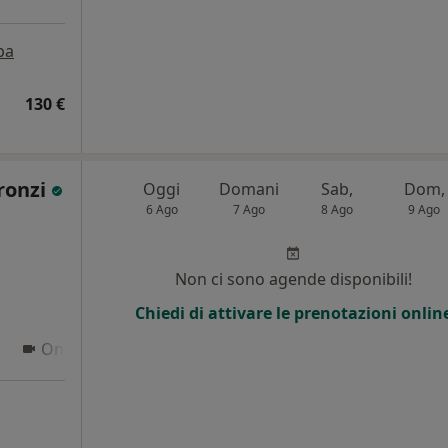
pa
130 €
ronzi
Oggi
Domani
Sab,
Dom,
6 Ago
7 Ago
8 Ago
9 Ago
i
Non ci sono agende disponibili!
Chiedi di attivare le prenotazioni onlin
Online