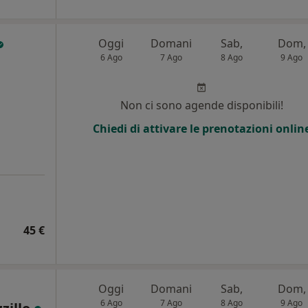
Oggi
Domani
Sab,
Dom,
6 Ago
7 Ago
8 Ago
9 Ago
i
Non ci sono agende disponibili!
Chiedi di attivare le prenotazioni onlin
45 €
Oggi
Domani
Sab,
Dom,
6 Ago
7 Ago
8 Ago
9 Ago