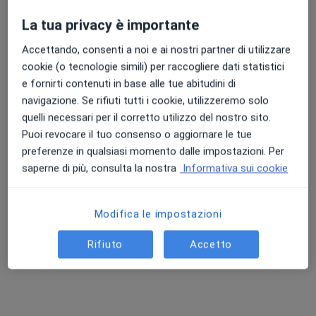
Chiedi di attivare le prenotazioni online
La tua privacy è importante
Accettando, consenti a noi e ai nostri partner di utilizzare
cookie (o tecnologie simili) per raccogliere dati statistici
e fornirti contenuti in base alle tue abitudini di
navigazione. Se rifiuti tutti i cookie, utilizzeremo solo
quelli necessari per il corretto utilizzo del nostro sito.
Puoi revocare il tuo consenso o aggiornare le tue
preferenze in qualsiasi momento dalle impostazioni. Per
saperne di più, consulta la nostra
Informativa sui cookie
Pagamenti online
Dott.ssa Elisa Muzzillo
Modifica le impostazioni
Nutrizionista
45 recensioni
Rifiuto
Accetto
Indirizzo
Online
Via dello Sprone 1/1, Prato
•
Mappa