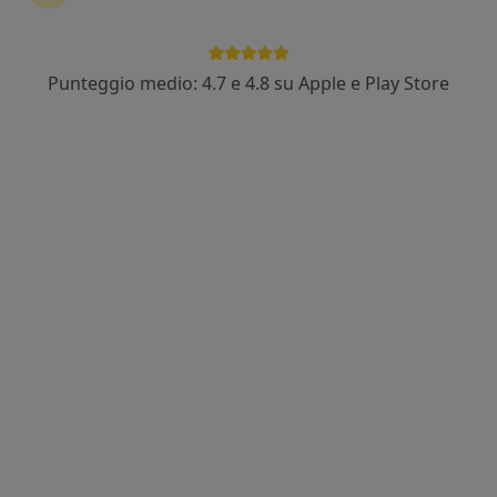
Punteggio medio: 4.7 e 4.8 su Apple e Play Store
Nuovo profilo su MioDottore
Pagamenti online
Dott.ssa Eleonora Rinaldi
·
Altro
Nutrizionista, Biologo nutrizionista
7 recensioni
Indirizzo
Online
Via San Giorgio, 31, Prato
•
Mappa
CENTRO ITINERA
Analisi bioimpedenziometrica
40 €
Questo dottore non ha ancora attivato le prenotazioni online presso questo indirizzo.
Chiedi di attivare le prenotazioni online