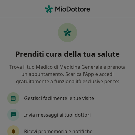
Men
Sindrome Dell Intestino Irritabile • Prato, PO
Filters
• 1
Assicurazione
Map
Specialisti in trattamento Sindrome
Prenditi cura della tua salute
dell'intestino irritabile a Prato
In che modo ordiniamo i risultati
Trova il tuo Medico di Medicina Generale e prenota
un appuntamento. Scarica l'App e accedi
gratuitamente a funzionalità esclusive per te:
Che specializzazione stai cercando?
Nutrizionista
Dietista
Biologo nutrizioni
Gestisci facilmente le tue visite
Invia messaggi ai tuoi dottori
Ricevi promemoria e notifiche