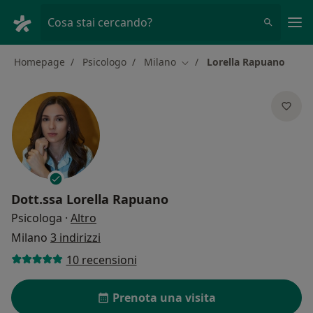
Men
Cosa stai cercando?
Homepage
Psicologo
Milano
Lorella Rapuano
Cambia città
Dott.ssa
Lorella Rapuano
sulle specializzazioni
Psicologa
·
Altro
Milano
3 indirizzi
10 recensioni
Prenota una visita