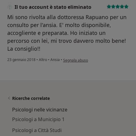
Il tuo account è stato eliminato
Mi sono rivolta alla dottoressa Rapuano per un
consulto per l'ansia. E' molto disponibile,
accogliente e preparata. Ho iniziato un
percorso con lei, mi trovo davvero molto bene!
La consiglio!!
secondo l'opinione dell'utente Il tuo accoun
23 gennaio 2018
•
Altro
•
Ansia
•
Segnala abuso
Ricerche correlate
Psicologi nelle vicinanze
Psicologi a Municipio 1
Psicologi a Città Studi