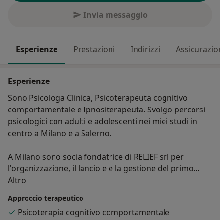
Invia messaggio
Esperienze
Prestazioni
Indirizzi
Assicurazio
Esperienze
Sono Psicologa Clinica, Psicoterapeuta cognitivo
comportamentale e Ipnositerapeuta. Svolgo percorsi
psicologici con adulti e adolescenti nei miei studi in
centro a Milano e a Salerno.
A Milano sono socia fondatrice di RELIEF srl per
l'organizzazione, il lancio e e la gestione del primo
Su di me
Pronto Soccorso Psicologico per il sollievo immediato
Altro
delle emergenze emotive.
Approccio terapeutico
Psicoterapia cognitivo comportamentale
Ho collaborato con il Centro di Salute Mentale di