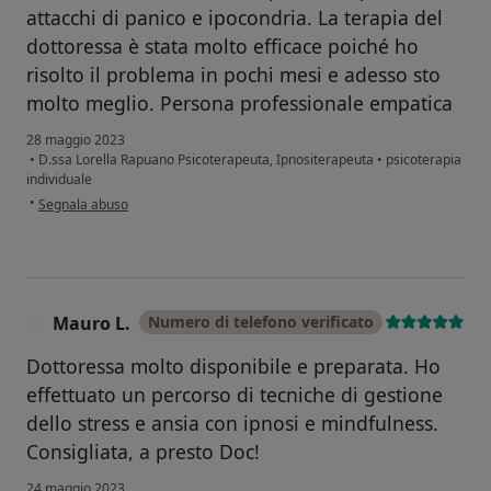
attacchi di panico e ipocondria. La terapia del
dottoressa è stata molto efficace poiché ho
risolto il problema in pochi mesi e adesso sto
molto meglio. Persona professionale empatica
28 maggio 2023
•
D.ssa Lorella Rapuano Psicoterapeuta, Ipnositerapeuta
•
psicoterapia
individuale
secondo l'opinione dell'utente Giordana
•
Segnala abuso
Mauro L.
Numero di telefono verificato
M
Dottoressa molto disponibile e preparata. Ho
effettuato un percorso di tecniche di gestione
dello stress e ansia con ipnosi e mindfulness.
Consigliata, a presto Doc!
24 maggio 2023