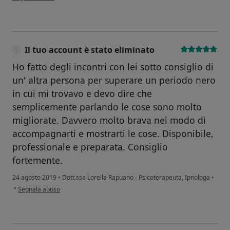
Il tuo account è stato eliminato
Ho fatto degli incontri con lei sotto consiglio di
un' altra persona per superare un periodo nero
in cui mi trovavo e devo dire che
semplicemente parlando le cose sono molto
migliorate. Davvero molto brava nel modo di
accompagnarti e mostrarti le cose. Disponibile,
professionale e preparata. Consiglio
fortemente.
24 agosto 2019
•
Dott.ssa Lorella Rapuano - Psicoterapeuta, Ipnologa
•
secondo l'opinione dell'utente Il tuo account è stato eliminato
•
Segnala abuso