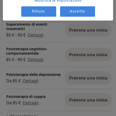
Modifica le impostazioni
Colloquio psicologico
Prenota una visita
Da 85 €
Dettagli
Rifiuto
Accetto
Superamento di eventi
traumatici
Prenota una visita
85 € - 90 €
Dettagli
Psicoterapia cognitivo-
comportamentale
Prenota una visita
85 € - 90 €
Dettagli
Psicoterapia della depressione
Prenota una visita
Da 85 €
Dettagli
Psicoterapia di coppia
Prenota una visita
Da 85 €
Dettagli