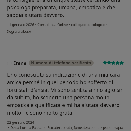
psicologa preparata, umana, empatica e che
sappia aiutare davvero.
11 gennaio 2026
•
Consulenza Online
•
colloquio psicologico
•
secondo l'opinione dell'utente Bianca S.
Segnala abuso
Irene
Numero di telefono verificato
I
L'ho conosciuta su indicazione di una mia cara
amica perché in quel periodo ho sofferto di
forti stati d'ansia. Mi sono sentita a mio agio sin
da subito, ho scoperto una persona molto
empatica e qualificata e mi ha aiutata davvero
molto, le sono molto grata.
22 gennaio 2024
•
D.ssa Lorella Rapuano Psicoterapeuta, Ipnositerapeuta
•
psicoterapia