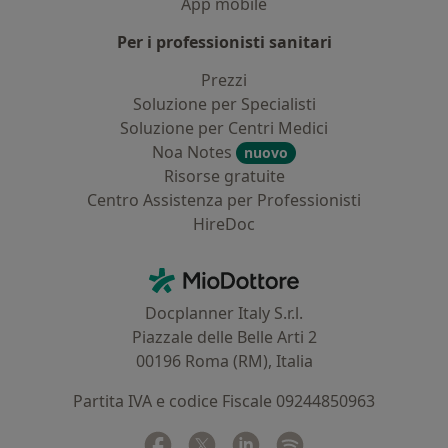
App mobile
Per i professionisti sanitari
Prezzi
Soluzione per Specialisti
Soluzione per Centri Medici
Noa Notes
nuovo
Risorse gratuite
Centro Assistenza per Professionisti
HireDoc
Contatti
MioDottore - Homepage
Docplanner Italy S.r.l.
Piazzale delle Belle Arti 2
00196 Roma (RM), Italia
Partita IVA e codice Fiscale 09244850963
Facebook
si apre in una nuova scheda
Twitter
si apre in una nuova scheda
Linkedin
si apre in una nuova sc
Spotify
si apre in una nuo