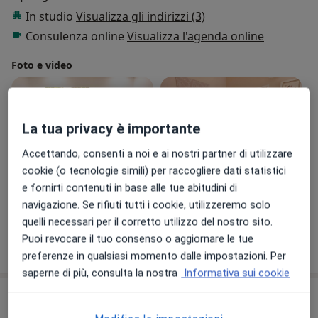
In studio
Visualizza gli indirizzi (3)
Consulenza online
Visualizza l'agenda online
Foto e video
La tua privacy è importante
Accettando, consenti a noi e ai nostri partner di utilizzare
cookie (o tecnologie simili) per raccogliere dati statistici
e fornirti contenuti in base alle tue abitudini di
Visualizza galleria (3)
navigazione. Se rifiuti tutti i cookie, utilizzeremo solo
quelli necessari per il corretto utilizzo del nostro sito.
Puoi revocare il tuo consenso o aggiornare le tue
Mostra dettagli
sull'esperienza
preferenze in qualsiasi momento dalle impostazioni. Per
saperne di più, consulta la nostra
Informativa sui cookie
Prestazioni e prezzi