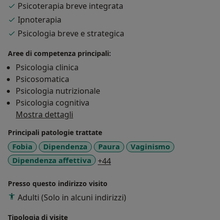
Psicoterapia breve integrata
Salerno in un programma innovativo rivolto a persone
affette da disturbi dell'umore (depressione, sindromi
Ipnoterapia
ansioso - depressive).
Psicologia breve e strategica
Aree di competenza principali:
Offro servizi di valutazione, sostegno e intervento
riguardo problematiche inerenti:
Psicologia clinica
Psicosomatica
ansia e attacchi di panico
Psicologia nutrizionale
depressione
Psicologia cognitiva
disturbo ossessivo compulsivo
Mostra dettagli
stress cronico
Principali patologie trattate
dipendenza affettiva
Fobia
Dipendenza
Paura
Vaginismo
difficoltà relazionali e interpersonali
a11y_sr_more_diseases
Dipendenza affettiva
problematiche legate alla coppia
+44
disturbi sessuali
disturbi del comportamento alimentare
Presso questo indirizzo visito
Adulti (Solo in alcuni indirizzi)
Mi occupo di tecniche di rilassamento, ipnosi, terapia
Tipologia di visite
breve strategica, EMDR e Mindfulness.