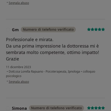
secondo l'opinione dell'utente Irene
•
Segnala abuso
Gm
Numero di telefono verificato
G
Professionale e mirata.
Da una prima impressione la dottoressa mi è
sembrata molto competente, ottimo impatto!
Grazie
11 dicembre 2023
•
Dott.ssa Lorella Rapuano - Psicoterapeuta, Ipnologa
•
colloquio
psicologico
secondo l'opinione dell'utente Gm
•
Segnala abuso
Simona
Numero di telefono verificato
S