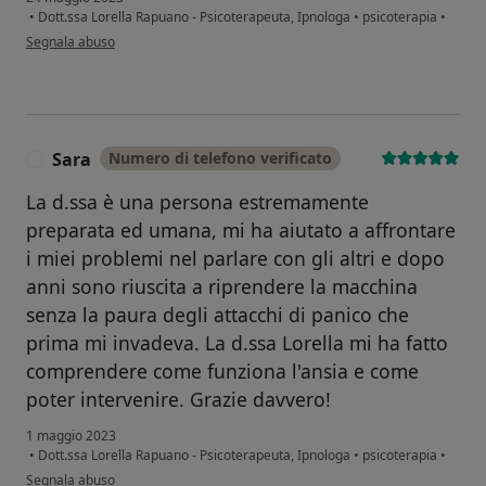
•
Dott.ssa Lorella Rapuano - Psicoterapeuta, Ipnologa
•
psicoterapia
•
secondo l'opinione dell'utente Mauro L.
Segnala abuso
Sara
Numero di telefono verificato
S
La d.ssa è una persona estremamente
preparata ed umana, mi ha aiutato a affrontare
i miei problemi nel parlare con gli altri e dopo
anni sono riuscita a riprendere la macchina
senza la paura degli attacchi di panico che
prima mi invadeva. La d.ssa Lorella mi ha fatto
comprendere come funziona l'ansia e come
poter intervenire. Grazie davvero!
1 maggio 2023
•
Dott.ssa Lorella Rapuano - Psicoterapeuta, Ipnologa
•
psicoterapia
•
secondo l'opinione dell'utente Sara
Segnala abuso