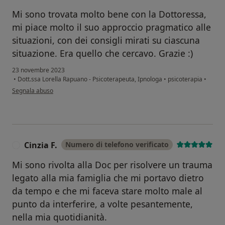
Mi sono trovata molto bene con la Dottoressa,
mi piace molto il suo approccio pragmatico alle
situazioni, con dei consigli mirati su ciascuna
situazione. Era quello che cercavo. Grazie :)
23 novembre 2023
•
Dott.ssa Lorella Rapuano - Psicoterapeuta, Ipnologa
•
psicoterapia
•
secondo l'opinione dell'utente Simona
Segnala abuso
Cinzia F.
Numero di telefono verificato
C
Mi sono rivolta alla Doc per risolvere un trauma
legato alla mia famiglia che mi portavo dietro
da tempo e che mi faceva stare molto male al
punto da interferire, a volte pesantemente,
nella mia quotidianità.