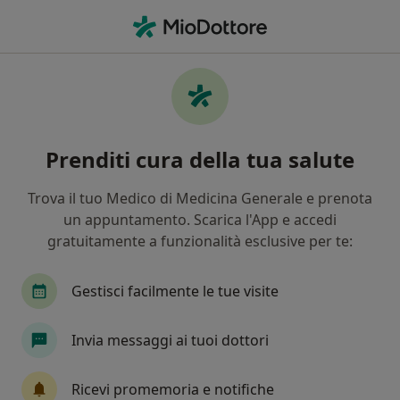
Men
Flatulenza • Torino, TO
Filters
• 1
Assicurazione
Map
Specialisti in trattamento Flatulenza a
Prenditi cura della tua salute
Torino
In che modo ordiniamo i risultati
Trova il tuo Medico di Medicina Generale e prenota
un appuntamento. Scarica l'App e accedi
gratuitamente a funzionalità esclusive per te:
Che specializzazione stai cercando?
Nutrizionista
Gastroenterologo
Dietista
Gestisci facilmente le tue visite
Invia messaggi ai tuoi dottori
Ricevi promemoria e notifiche