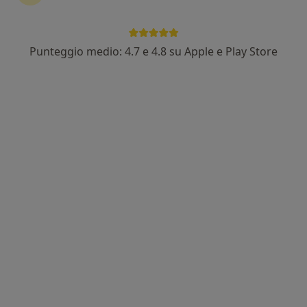
Punteggio medio: 4.7 e 4.8 su Apple e Play Store
Dott. Cristian Moletto
·
Altro
Nutrizionista, Biologo nutrizionista
10 recensioni
Esperto in digiuno intermittente
Laureato presso l'Università S. Raffaele di Roma
Ho un approccio metodico, scientifico e puntuale
Indirizzo
Online
Corso Allamano, 15, Grugliasco
•
Mappa
Studio Dott. Cristian Moletto
Consulenza nutrizionale
Prestazione gratuita
Questo dottore non ha ancora attivato le prenotazioni online presso questo indirizzo.