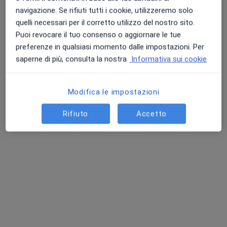
Indirizzo
Online
navigazione. Se rifiuti tutti i cookie, utilizzeremo solo
quelli necessari per il corretto utilizzo del nostro sito.
Corso Re Umberto 88, Torino
•
Mappa
Puoi revocare il tuo consenso o aggiornare le tue
Centro ME
preferenze in qualsiasi momento dalle impostazioni. Per
Analisi del microbiota intestinale
122 €
saperne di più, consulta la nostra
Informativa sui cookie
Questo dottore non ha ancora attivato le prenotazioni online presso questo indirizzo.
Modifica le impostazioni
Chiedi di attivare le prenotazioni online
Rifiuto
Accetto
Dott.ssa Miriam Giambrone
Nutrizionista