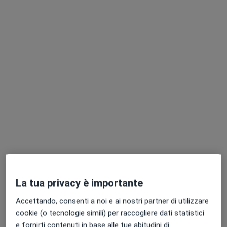
Analisi del microbiota intestinale
220 €
Questo dottore non ha ancora attivato le prenotazioni online presso questo indirizzo.
Chiedi di attivare le prenotazioni online
Pagamenti online
Dott.ssa Michela Speranzoni
La tua privacy è importante
·
Altro
Nutrizionista
Accettando, consenti a noi e ai nostri partner di utilizzare
1 recensione
cookie (o tecnologie simili) per raccogliere dati statistici
e fornirti contenuti in base alle tue abitudini di