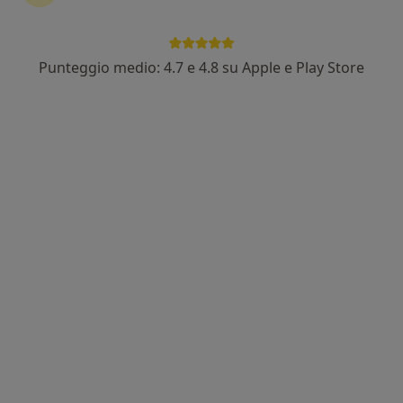
Punteggio medio: 4.7 e 4.8 su Apple e Play Store
Nuovo profilo su MioDottore
Dott.ssa Francesca Fioretti
·
Altro
Psicologa, Psicoterapeuta, Psicologa clinica
3 recensioni
Via di Vigna Murata, 1, Roma
•
Mappa
Studio Privato Dott.ssa Fioretti
Colloquio psicologico
90 €
Questo dottore non ha ancora attivato le prenotazioni online presso questo indirizzo.
Chiedi di attivare le prenotazioni online