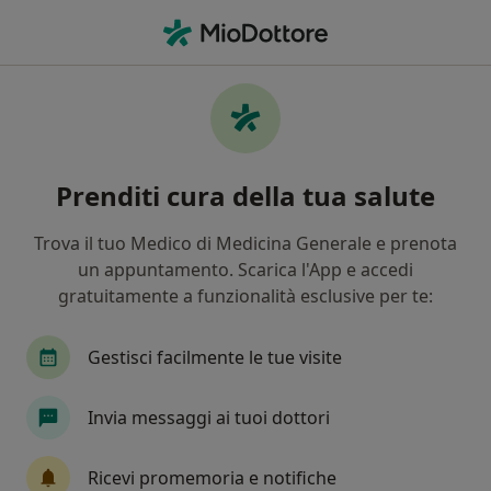
Men
Alcolismo • Roma, RM
Filters
• 1
Assicurazione
Map
Specialisti in trattamento Alcolismo a Roma
Prenditi cura della tua salute
In che modo ordiniamo i risultati
Trova il tuo Medico di Medicina Generale e prenota
un appuntamento. Scarica l'App e accedi
Che specializzazione stai cercando?
gratuitamente a funzionalità esclusive per te:
Psicologo
Psicoterapeuta
Psicologo clinic
Gestisci facilmente le tue visite
Invia messaggi ai tuoi dottori
Ricevi promemoria e notifiche