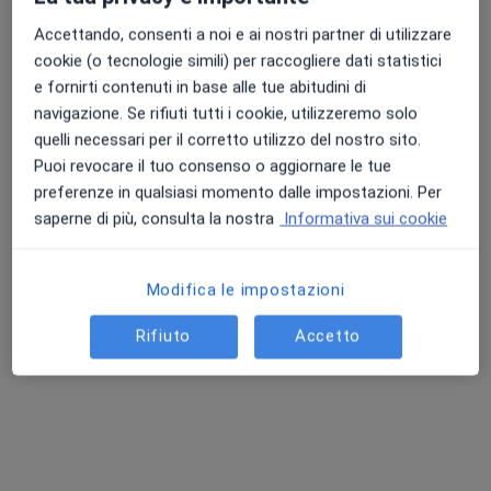
Dott.ssa Minafra Montaruli Annalisa
Accettando, consenti a noi e ai nostri partner di utilizzare
Psicoterapia
60 €
cookie (o tecnologie simili) per raccogliere dati statistici
Questo dottore non ha ancora attivato le prenotazioni online presso questo indirizzo.
e fornirti contenuti in base alle tue abitudini di
navigazione. Se rifiuti tutti i cookie, utilizzeremo solo
Chiedi di attivare le prenotazioni online
quelli necessari per il corretto utilizzo del nostro sito.
Puoi revocare il tuo consenso o aggiornare le tue
preferenze in qualsiasi momento dalle impostazioni. Per
saperne di più, consulta la nostra
Informativa sui cookie
Modifica le impostazioni
Rifiuto
Accetto
Dott.ssa Anna Dinuovo
·
Altro
Psicologa, Psicoterapeuta
76 recensioni