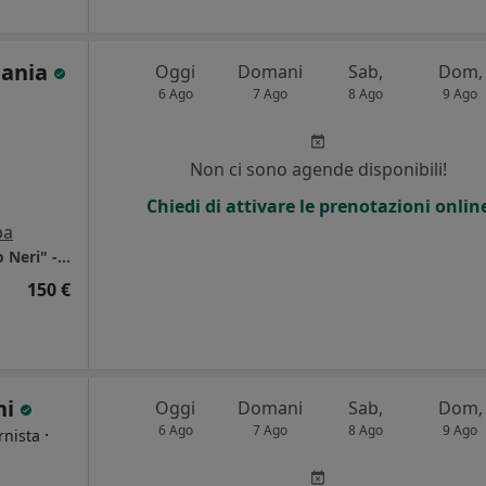
nania
Oggi
Domani
Sab,
Dom,
6 Ago
7 Ago
8 Ago
9 Ago
Non ci sono agende disponibili!
Chiedi di attivare le prenotazioni onlin
pa
Azienda Complesso Ospedaliero "san Filippo Neri" - Roma
150 €
ni
Oggi
Domani
Sab,
Dom,
6 Ago
7 Ago
8 Ago
9 Ago
·
rnista