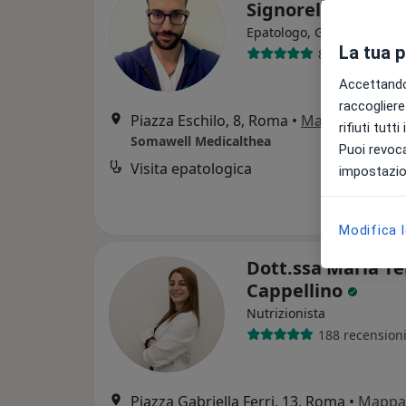
Signorello
Epatologo, Gastroenterol
La tua 
88 recensioni
Accettando,
raccogliere 
Piazza Eschilo, 8, Roma
•
Mappa
rifiuti tutt
Somawell Medicalthea
Puoi revoca
Visita epatologica
impostazion
Modifica 
Dott.ssa Maria Te
Cappellino
Nutrizionista
188 recension
Piazza Gabriella Ferri, 13, Roma
•
Mappa