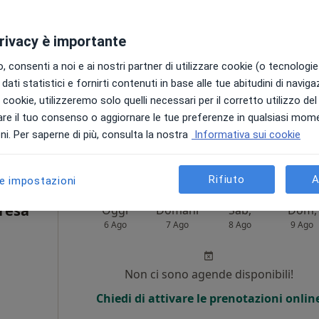
6 Ago
7 Ago
8 Ago
9 Ago
·
Altro
ogo
privacy è importante
Non ci sono agende disponibili!
 consenti a noi e ai nostri partner di utilizzare cookie (o tecnologie 
Chiedi di attivare le prenotazioni onlin
dati statistici e fornirti contenuti in base alle tue abitudini di navig
i i cookie, utilizzeremo solo quelli necessari per il corretto utilizzo de
re il tuo consenso o aggiornare le tue preferenze in qualsiasi mom
120 €
i. Per saperne di più, consulta la nostra
Informativa sui cookie
Rifiuto
A
le impostazioni
resa
Oggi
Domani
Sab,
Dom,
6 Ago
7 Ago
8 Ago
9 Ago
i
Non ci sono agende disponibili!
Chiedi di attivare le prenotazioni onlin