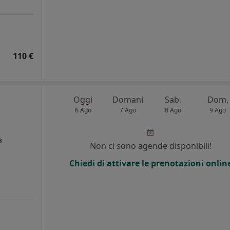
110 €
Oggi
Domani
Sab,
Dom,
6 Ago
7 Ago
8 Ago
9 Ago
a
Non ci sono agende disponibili!
Chiedi di attivare le prenotazioni onlin