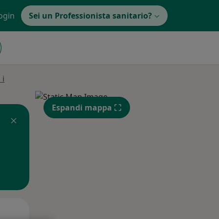
ogin
Sei un Professionista sanitario?
 i
Espandi mappa
Lun,
Mar,
Mer,