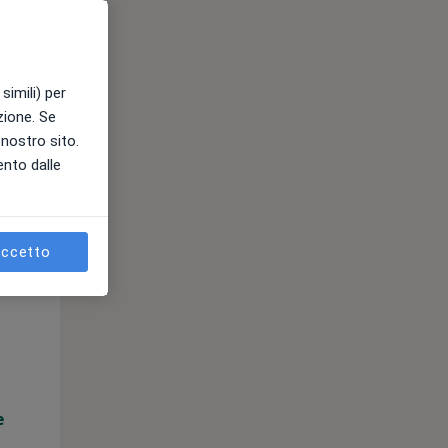
10 Ago
11 Ago
12 Ago
simili) per
e
azione. Se
l nostro sito.
ento dalle
ccetto
Lun,
Mar,
Mer,
10 Ago
11 Ago
12 Ago
e