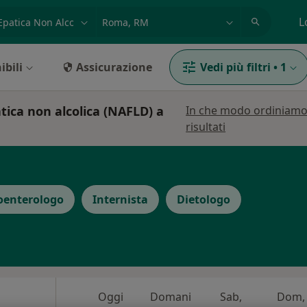
azione, medico, struttura
es: Roma
L
ibili
Assicurazione
Vedi più filtri
•
1
atica non alcolica (NAFLD) a
In che modo ordiniamo
risultati
oenterologo
Internista
Dietologo
Oggi
Domani
Sab,
Dom,