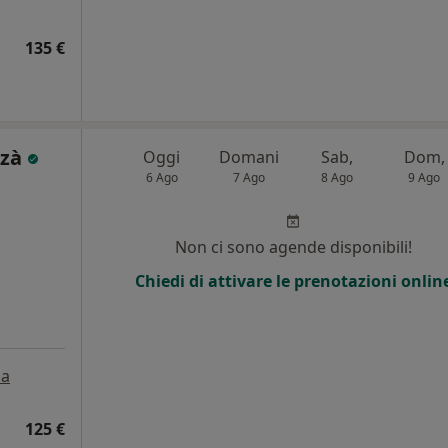
135 €
zzà
Oggi
Domani
Sab,
Dom,
6 Ago
7 Ago
8 Ago
9 Ago
Non ci sono agende disponibili!
Chiedi di attivare le prenotazioni onlin
a
125 €