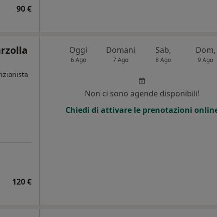
90 €
rzolla
Oggi
Domani
Sab,
Dom,
6 Ago
7 Ago
8 Ago
9 Ago
izionista
Non ci sono agende disponibili!
i
Chiedi di attivare le prenotazioni onlin
120 €