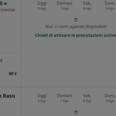
li
Oggi
Domani
Sab,
Dom,
6 Ago
7 Ago
8 Ago
9 Ago
izionista
Non ci sono agende disponibili!
Chiedi di attivare le prenotazioni onlin
a
80 €
a Raso
Oggi
Domani
Sab,
Dom,
6 Ago
7 Ago
8 Ago
9 Ago