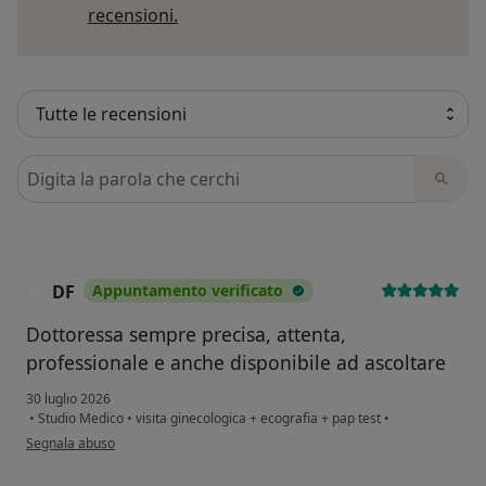
Per saperne di più sulle opinioni
recensioni.
Cerca nelle recensioni
DF
Appuntamento verificato
D
Dottoressa sempre precisa, attenta,
professionale e anche disponibile ad ascoltare
30 luglio 2026
•
Studio Medico
•
visita ginecologica + ecografia + pap test
•
secondo l'opinione dell'utente DF
Segnala abuso