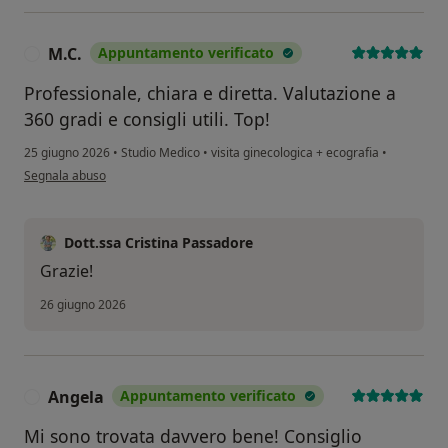
M.C.
Appuntamento verificato
M
Professionale, chiara e diretta. Valutazione a
360 gradi e consigli utili. Top!
25 giugno 2026
•
Studio Medico
•
visita ginecologica + ecografia
•
secondo l'opinione dell'utente M.C.
Segnala abuso
Dott.ssa Cristina Passadore
Grazie!
26 giugno 2026
Angela
Appuntamento verificato
A
Mi sono trovata davvero bene! Consiglio