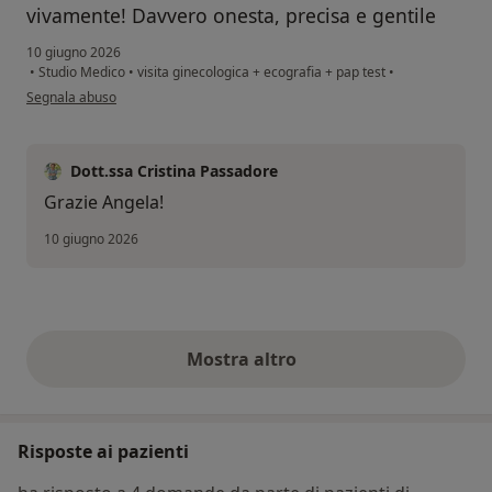
vivamente! Davvero onesta, precisa e gentile
10 giugno 2026
•
Studio Medico
•
visita ginecologica + ecografia + pap test
•
secondo l'opinione dell'utente Angela
Segnala abuso
Dott.ssa Cristina Passadore
Grazie Angela!
10 giugno 2026
Mostra altro
opinioni di cui sopra
Risposte ai pazienti