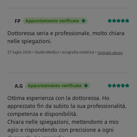
FP
Appuntamento verificato
F
Dottoressa seria e professionale, molto chiara
nelle spiegazioni.
secondo l'opinione dell
27 luglio 2026
•
Studio Medico
•
ecografia ostetrica
•
Segnala abuso
A.G
Appuntamento verificato
A
Ottima esperienza con la dottoressa. Ho
apprezzato fin da subito la sua professionalità,
competenza e disponibilità.
Chiara nelle spiegazioni, mettendomi a mio
agio e rispondendo con precisione a ogni