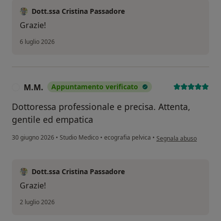
Dott.ssa Cristina Passadore
Grazie!
6 luglio 2026
M.M.
Appuntamento verificato
M
Dottoressa professionale e precisa. Attenta,
gentile ed empatica
secondo l'opinione dell
30 giugno 2026
•
Studio Medico
•
ecografia pelvica
•
Segnala abuso
Dott.ssa Cristina Passadore
Grazie!
2 luglio 2026