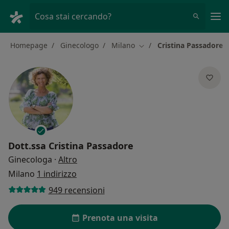
Men
Cosa stai cercando?
Homepage
Ginecologo
Milano
Cristina Passadore
Cambia città
Dott.ssa
Cristina Passadore
sulle specializzazioni
Ginecologa
·
Altro
Milano
1 indirizzo
949 recensioni
Prenota una visita