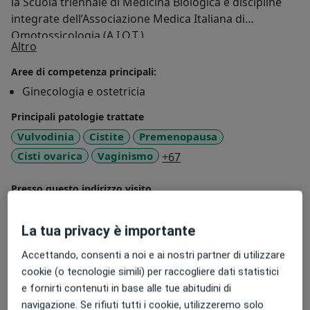
la Scuola triennale di Medicina Biologica e discipline
integrate dell’Associazione Medica Italiana di
Omotossicologia (A.I.O.T.).
Su di me
Altro
Aree di competenza principali:
Ginecologia e ostetricia
Principali patologie trattate
Vulvodinia
Cistite
Premenopausa
a11y_sr_more_diseases
Cisti ovarica
Vaginismo
+67
Presso questo indirizzo visito
Adulti (Solo in alcuni indirizzi)
La tua privacy è importante
Tipologia di visite
In studio
Visualizza gli indirizzi (1)
Accettando, consenti a noi e ai nostri partner di utilizzare
cookie (o tecnologie simili) per raccogliere dati statistici
Consulenza online
Visualizza l'agenda online
e fornirti contenuti in base alle tue abitudini di
Foto e video
navigazione. Se rifiuti tutti i cookie, utilizzeremo solo