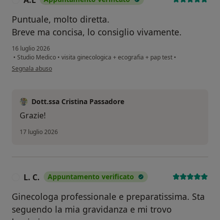
A.L
Puntuale, molto diretta.
Breve ma concisa, lo consiglio vivamente.
16 luglio 2026
•
Studio Medico
•
visita ginecologica + ecografia + pap test
•
secondo l'opinione dell'utente A.L
Segnala abuso
Dott.ssa Cristina Passadore
Grazie!
17 luglio 2026
L. C.
Appuntamento verificato
L
Ginecologa professionale e preparatissima. Sta
seguendo la mia gravidanza e mi trovo