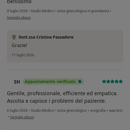
benissimo
9 luglio 2026
•
Studio Medico
•
visita ginecologica in gravidanza
•
secondo l'opinione dell'utente L. C.
Segnala abuso
Dott.ssa Cristina Passadore
Grazie!
17 luglio 2026
SH
Appuntamento verificato
S
Gentile, professionale, efficiente ed empatica.
Ascolta e capisce i problemi del paziente.
6 luglio 2026
•
Studio Medico
•
visita ginecologica + ecografia + pap test
secondo l'opinione dell'utente SH
•
Segnala abuso