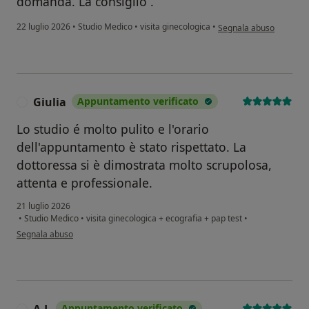
domanda. La consiglio .
secondo l'opinione dell'
22 luglio 2026
•
Studio Medico
•
visita ginecologica
•
Segnala abuso
Giulia
Appuntamento verificato
G
Lo studio é molto pulito e l'orario
dell'appuntamento è stato rispettato. La
dottoressa si è dimostrata molto scrupolosa,
attenta e professionale.
21 luglio 2026
•
Studio Medico
•
visita ginecologica + ecografia + pap test
•
secondo l'opinione dell'utente Giulia
Segnala abuso
Appuntamento verificato
A