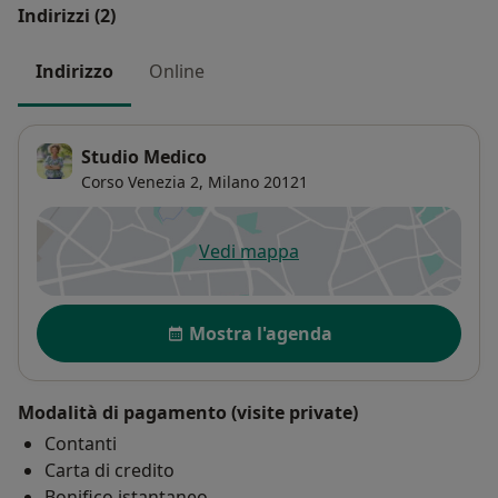
Indirizzi (2)
Indirizzo
Online
Studio Medico
Corso Venezia 2,
Milano
20121
Vedi mappa
si apre in una nuova scheda
Disponibilità
Mostra l'agenda
Modalità di pagamento (visite private)
Contanti
Carta di credito
Bonifico istantaneo