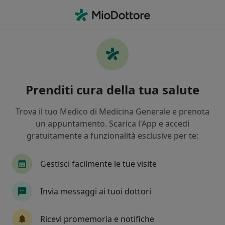
Men
Ginecologo • Pavia, PV
Filters
Mappa
Ginecologi a Pavia. Prenota online la tua
Prenditi cura della tua salute
visita
In che modo ordiniamo i risultati
Trova il tuo Medico di Medicina Generale e prenota
un appuntamento. Scarica l'App e accedi
gratuitamente a funzionalità esclusive per te:
Gestisci facilmente le tue visite
Invia messaggi ai tuoi dottori
Dott. Christian De Leonardis
Ricevi promemoria e notifiche
·
Altro
Ginecologo