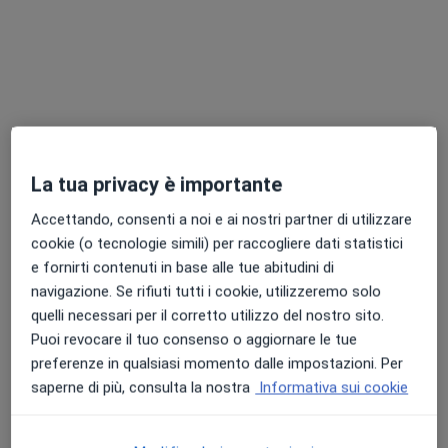
La tua privacy è importante
Dott.ssa Elena Locatelli
·
Altro
Ginecologo
Accettando, consenti a noi e ai nostri partner di utilizzare
167 recensioni
cookie (o tecnologie simili) per raccogliere dati statistici
e fornirti contenuti in base alle tue abitudini di
Via Bramante 175, Pavia
•
Mappa
navigazione. Se rifiuti tutti i cookie, utilizzeremo solo
Stand Up - Poliambulatori Medici Fisioterapici
quelli necessari per il corretto utilizzo del nostro sito.
Prima visita ginecologica
176 €
Puoi revocare il tuo consenso o aggiornare le tue
Questo dottore non ha ancora attivato le prenotazioni online presso questo indirizzo.
preferenze in qualsiasi momento dalle impostazioni. Per
saperne di più, consulta la nostra
Informativa sui cookie
Chiedi di attivare le prenotazioni online