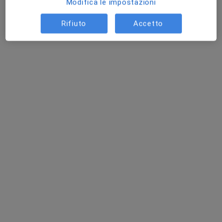
Modifica le impostazioni
Rifiuto
Accetto
Dr. Giovanni Marchitelli
·
Altro
Ginecologo, Sessuologo
78 recensioni
Via Bordoni Antonio, 6, Pavia
•
Mappa
Studio Medico Marchitelli
Ecografia transvaginale
da 180 €
Questo dottore non ha ancora attivato le prenotazioni online presso questo indirizzo.
Chiedi di attivare le prenotazioni online