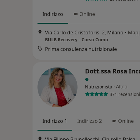
Indirizzo
Online
Via Carlo de Cristoforis, 2, Milano
•
Map
BULB Recovery - Corso Como
Prima consulenza nutrizionale
Dott.ssa Rosa Inc
·
Altro
Nutrizionista
371 recension
Indirizzo 1
Indirizzo 2
Online
Via Filippo Brunelleschi, Cinisello Balsamo