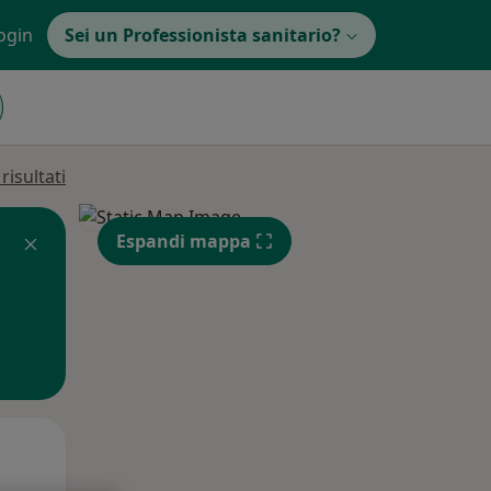
ogin
Sei un Professionista sanitario?
isultati
Espandi mappa
Gio,
Ven,
Sab,
13 Ago
14 Ago
15 Ago