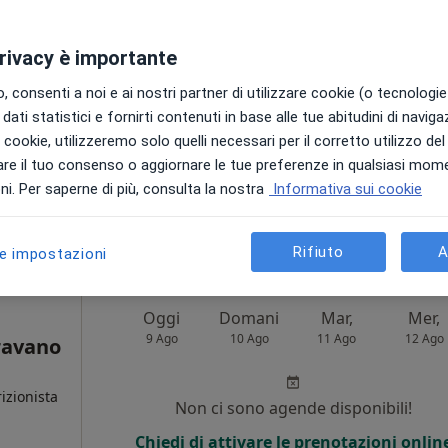
Non ci sono agende disponibili!
privacy è importante
Chiedi di attivare le prenotazioni onlin
 consenti a noi e ai nostri partner di utilizzare cookie (o tecnologie 
dati statistici e fornirti contenuti in base alle tue abitudini di navig
i i cookie, utilizzeremo solo quelli necessari per il corretto utilizzo de
re il tuo consenso o aggiornare le tue preferenze in qualsiasi mom
a
i. Per saperne di più, consulta la nostra
Informativa sui cookie
120 €
Rifiuto
A
le impostazioni
Oggi
Domani
Mar,
Mer,
9 Ago
10 Ago
11 Ago
12 Ago
ravano
izionista
Non ci sono agende disponibili!
Chiedi di attivare le prenotazioni onlin