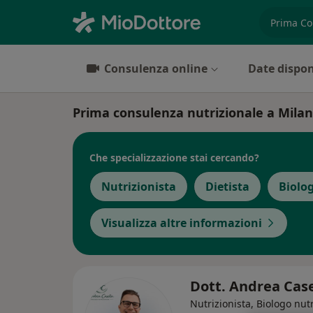
es. prest
Consulenza online
Date dispon
Prima consulenza nutrizionale a Milano:
Che specializzazione stai cercando?
Nutrizionista
Dietista
Biolog
Visualizza altre informazioni
Dott. Andrea Cas
Nutrizionista, Biologo nutr