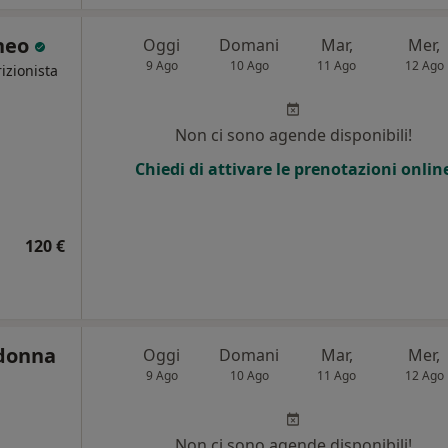
aneo
Oggi
Domani
Mar,
Mer,
9 Ago
10 Ago
11 Ago
12 Ago
izionista
Non ci sono agende disponibili!
Chiedi di attivare le prenotazioni onlin
120 €
adonna
Oggi
Domani
Mar,
Mer,
9 Ago
10 Ago
11 Ago
12 Ago
i
Non ci sono agende disponibili!