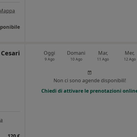
Mappa
ponibile
 Cesari
Oggi
Domani
Mar,
Mer,
9 Ago
10 Ago
11 Ago
12 Ago
Non ci sono agende disponibili!
Chiedi di attivare le prenotazioni onlin
a
120 €