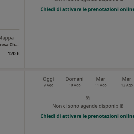
Chiedi di attivare le prenotazioni onlin
Mappa
Studio di consulenza nutrizionale - Dr.ssa Teresa Chiaradonna
120 €
Oggi
Domani
Mar,
Mer,
9 Ago
10 Ago
11 Ago
12 Ago
Non ci sono agende disponibili!
Chiedi di attivare le prenotazioni onlin