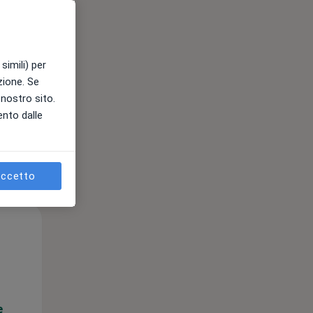
e
simili) per
azione. Se
l nostro sito.
ento dalle
ccetto
Gio,
Ven,
Sab,
13 Ago
14 Ago
15 Ago
e