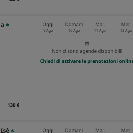
na
Oggi
Domani
Mar,
Mer,
9 Ago
10 Ago
11 Ago
12 Ago
i
Non ci sono agende disponibili!
Chiedi di attivare le prenotazioni onlin
130 €
 Isè
Oggi
Domani
Mar,
Mer,