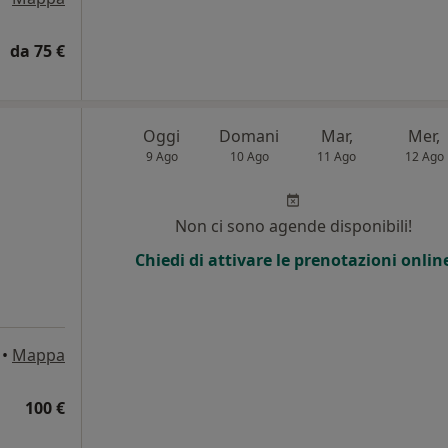
da 75 €
Oggi
Domani
Mar,
Mer,
9 Ago
10 Ago
11 Ago
12 Ago
Non ci sono agende disponibili!
Chiedi di attivare le prenotazioni onlin
•
Mappa
100 €