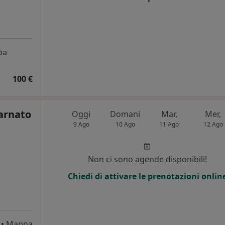
pa
100 €
arnato
Oggi
Domani
Mar,
Mer,
9 Ago
10 Ago
11 Ago
12 Ago
i
Non ci sono agende disponibili!
Chiedi di attivare le prenotazioni onlin
•
Mappa