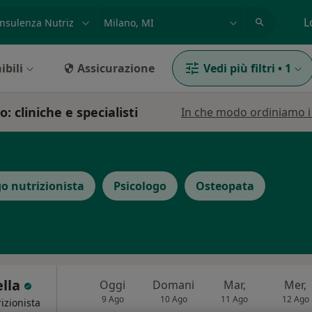
azione, medico, struttura
es: Roma
L
ibili
Assicurazione
Vedi più filtri
•
1
 cliniche e specialisti
In che modo ordiniamo i r
o nutrizionista
Psicologo
Osteopata
ella
Oggi
Domani
Mar,
Mer,
9 Ago
10 Ago
11 Ago
12 Ago
izionista