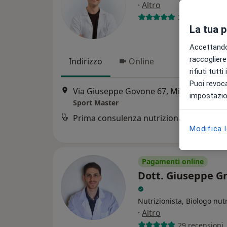
·
Altro
28 recensioni
La tua 
Accettando,
raccogliere 
Indirizzo
Online
rifiuti tutt
Puoi revoca
Via Giuseppe Govone 67, Milano
•
Mapp
impostazion
Sport Master
Prima consulenza nutrizionale
Modifica 
Pagamenti online
Dott. Giuseppe G
Nutrizionista, Biologo nutr
·
Altro
29 recensioni