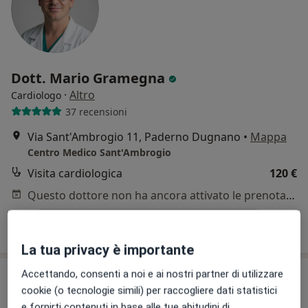
Dott. Mario Gramegna
·
Altro
Cardiologo
37 recensioni
Via Sant'Ambrogio 11, Paderno Dugnano
•
Mappa
Centro Medico Sant'Ambrogio
Visita cardiologica
120 €
Questo dottore non ha ancora attivato le prenotazioni online presso questo indirizzo.
Chiedi di attivare le prenotazioni online
La tua privacy è importante
Accettando, consenti a noi e ai nostri partner di utilizzare
cookie (o tecnologie simili) per raccogliere dati statistici
e fornirti contenuti in base alle tue abitudini di