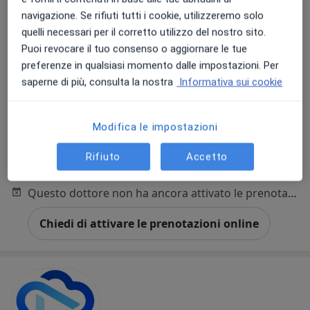
navigazione. Se rifiuti tutti i cookie, utilizzeremo solo
quelli necessari per il corretto utilizzo del nostro sito.
Puoi revocare il tuo consenso o aggiornare le tue
preferenze in qualsiasi momento dalle impostazioni. Per
Dott.ssa Valeria Sbarra
saperne di più, consulta la nostra
Informativa sui cookie
·
Altro
Cardiologa
103 recensioni
Modifica le impostazioni
Via Cassanese 203, Segrate
•
Mappa
TOP MEDICAL
Rifiuto
Accetto
Visita cardiologica
150 €
Questo dottore non ha ancora attivato le prenotazioni online presso questo indirizzo.
Chiedi di attivare le prenotazioni online