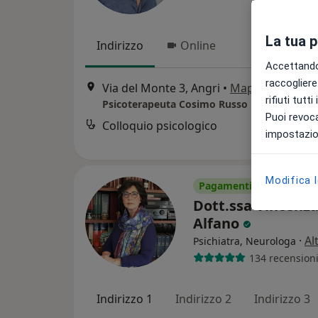
La tua 
Indirizzo
Online
Accettando,
raccogliere 
Via del Monte 3, Angri
•
Mappa
rifiuti tutt
Psicoterapeuta Cosimo Russo
Puoi revoca
Colloquio psicologico
impostazion
Modifica 
Pagamenti online
Dott.ssa Vincenz
Alfano
·
Al
Psichiatra, Neurologa
134 recension
Indirizzo 1
Indirizzo 2
Indirizzo 3