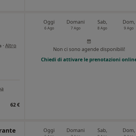
Oggi
Domani
Sab,
Dom,
6 Ago
7 Ago
8 Ago
9 Ago
·
Altro
a
Non ci sono agende disponibili!
Chiedi di attivare le prenotazioni onlin
pa
62 €
rante
Oggi
Domani
Sab,
Dom,