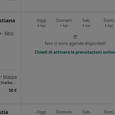
istiana
Oggi
Domani
Sab,
Dom,
6 Ago
7 Ago
8 Ago
9 Ago
·
Altro
a
Non ci sono agende disponibili!
Chiedi di attivare le prenotazioni onlin
•
Mappa
Dottoressa Lucia, Cristiana Cesarano Studio Starbene. I minorenni devono necessariamente essere accompagnati dai genitori e devono avere il loro consenso
50 €
azia
Oggi
Domani
Sab,
Dom,