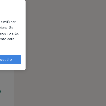
e
simili) per
azione. Se
l nostro sito.
ento dalle
ccetto
Lun,
Mar,
Mer,
10 Ago
11 Ago
12 Ago
e