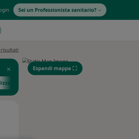
ogin
Sei un Professionista sanitario?
isultati
Espandi mappa
lizza altre informazioni
Lun,
Mar,
Mer,
10 Ago
11 Ago
12 Ago