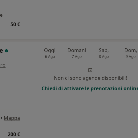
se
50 €
ve
Oggi
Domani
Sab,
Dom,
6 Ago
7 Ago
8 Ago
9 Ago
tro
i
Non ci sono agende disponibili!
Chiedi di attivare le prenotazioni onlin
•
Mappa
200 €