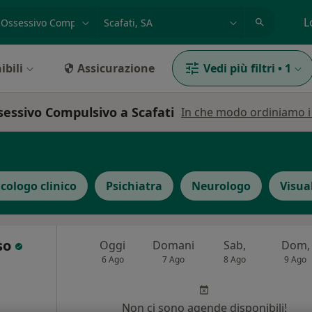
azione, medico, struttura
es: Roma
L
ibili
Assicurazione
Vedi più filtri
•
1
sessivo Compulsivo a Scafati
In che modo ordiniamo i r
icologo clinico
Psichiatra
Neurologo
Visua
so
Oggi
Domani
Sab,
Dom,
6 Ago
7 Ago
8 Ago
9 Ago
Non ci sono agende disponibili!