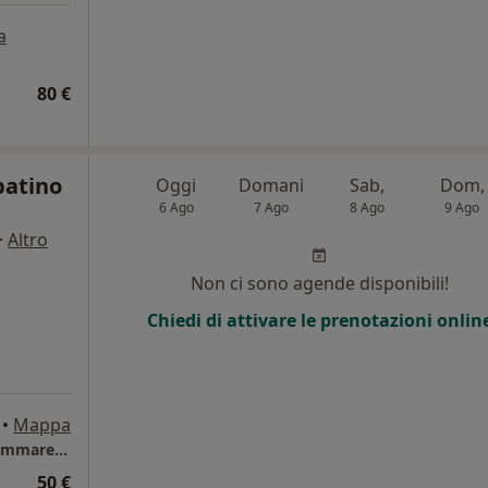
a
80 €
batino
Oggi
Domani
Sab,
Dom,
6 Ago
7 Ago
8 Ago
9 Ago
·
Altro
Non ci sono agende disponibili!
Chiedi di attivare le prenotazioni onlin
•
Mappa
Spazio Tea, Dott.ssa Anna Sabatino, Castellammare di Stabia
50 €