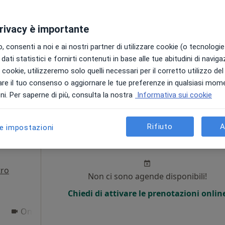
Chiedi di attivare le prenotazioni onlin
privacy è importante
 consenti a noi e ai nostri partner di utilizzare cookie (o tecnologie 
dati statistici e fornirti contenuti in base alle tue abitudini di navig
i i cookie, utilizzeremo solo quelli necessari per il corretto utilizzo de
re il tuo consenso o aggiornare le tue preferenze in qualsiasi mom
70 €
i. Per saperne di più, consulta la nostra
Informativa sui cookie
Rifiuto
A
le impostazioni
Oggi
Domani
Sab,
Dom,
6 Ago
7 Ago
8 Ago
9 Ago
a
tro
Non ci sono agende disponibili!
i
Chiedi di attivare le prenotazioni onlin
Online