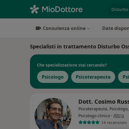
es. prest
Consulenza online
Date dispon
Specialisti in trattamento Disturbo Os
Che specializzazione stai cercando?
Psicologo
Psicoterapeuta
Ps
Dott. Cosimo Rus
Psicoterapeuta, Psicologo,
·
Altro
Psicologo clinico
14 recensioni