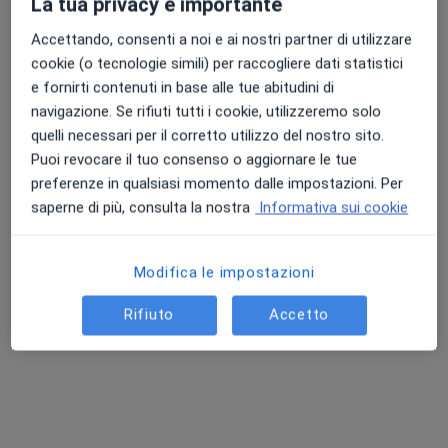
La tua privacy è importante
142 recensioni
Accettando, consenti a noi e ai nostri partner di utilizzare
Piazza Martiri di Nassirya 1, Bolsena
•
Mappa
cookie (o tecnologie simili) per raccogliere dati statistici
Studio Medicina Generale - BOLSENA
e fornirti contenuti in base alle tue abitudini di
Visita di medicina generale
Prestazione gratuita
navigazione. Se rifiuti tutti i cookie, utilizzeremo solo
quelli necessari per il corretto utilizzo del nostro sito.
Questo dottore non ha ancora attivato le prenotazioni online presso questo indirizzo.
Puoi revocare il tuo consenso o aggiornare le tue
Chiedi di attivare le prenotazioni online
preferenze in qualsiasi momento dalle impostazioni. Per
saperne di più, consulta la nostra
Informativa sui cookie
Modifica le impostazioni
Rifiuto
Accetto
Dott. Andrea Boggero
·
Altro
Psicologo, Psicologo clinico