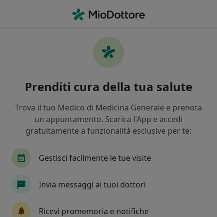
Men
Depressione • Provincia di Terni, TR
Filters
• 1
Assicurazione
Map
Specialisti in trattamento Depressione a
Prenditi cura della tua salute
Terni
In che modo ordiniamo i risultati
Trova il tuo Medico di Medicina Generale e prenota
un appuntamento. Scarica l'App e accedi
gratuitamente a funzionalità esclusive per te:
Che specializzazione stai cercando?
Psicologo
Psicoterapeuta
Gestisci facilmente le tue visite
Psicologo clinico
Psichiatra
Invia messaggi ai tuoi dottori
Medico di medicina generale
Ricevi promemoria e notifiche