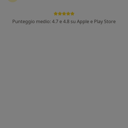
Visualizza altre informazioni
Punteggio medio: 4.7 e 4.8 su Apple e Play Store
Nuovo profilo su MioDottore
Dott.ssa Sara Venturi
·
Altro
Psicologa, Psicologa clinica
Indirizzo
Online
Viale Cesare Battisti 179, Terni
•
Mappa
Associazione iro iro