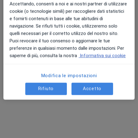
Accettando, consenti a noi e ai nostri partner di utilizzare
Psicoterapia
da 80 €
cookie (o tecnologie simili) per raccogliere dati statistici
Questo dottore non ha ancora attivato le prenotazioni online presso questo indirizzo.
e fornirti contenuti in base alle tue abitudini di
navigazione. Se rifiuti tutti i cookie, utilizzeremo solo
Chiedi di attivare le prenotazioni online
quelli necessari per il corretto utilizzo del nostro sito.
Puoi revocare il tuo consenso o aggiornare le tue
preferenze in qualsiasi momento dalle impostazioni. Per
saperne di più, consulta la nostra
Informativa sui cookie
Modifica le impostazioni
Rifiuto
Accetto
Dr. Vittorio Penzo
·
Altro
Psicologo, Psicologo clinico
48 recensioni
Indirizzo
Online