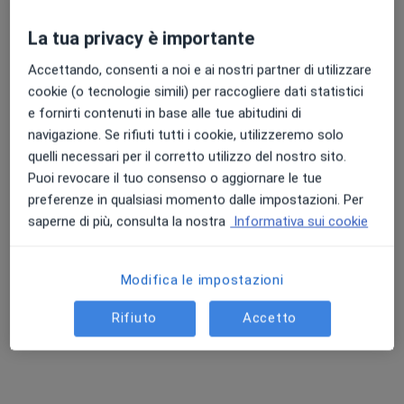
La tua privacy è importante
Accettando, consenti a noi e ai nostri partner di utilizzare
cookie (o tecnologie simili) per raccogliere dati statistici
e fornirti contenuti in base alle tue abitudini di
navigazione. Se rifiuti tutti i cookie, utilizzeremo solo
quelli necessari per il corretto utilizzo del nostro sito.
Pagamenti online
Puoi revocare il tuo consenso o aggiornare le tue
Dott.ssa Mara Melai
preferenze in qualsiasi momento dalle impostazioni. Per
·
Altro
Psicologa clinica, Psicologa
saperne di più, consulta la nostra
Informativa sui cookie
6 recensioni
Indirizzo
Online
Modifica le impostazioni
Rifiuto
Accetto
Via della Vittoria, 2, Terni
•
Mappa
Studio Privato Dott.ssa Mara Melai Psicologa
Colloquio psicologico clinico
50 €
Questo dottore non ha ancora attivato le prenotazioni online presso questo indirizzo.