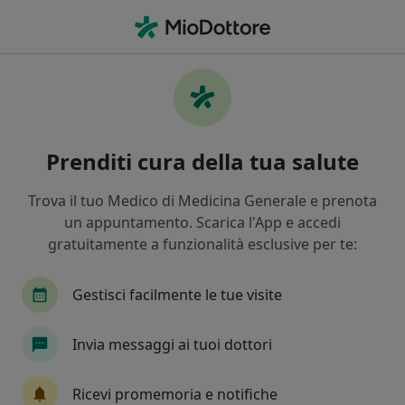
Men
Psicologo Clinico • Provincia di Terni, TR
Filters
Assicurazione
Mappa
Psicologi clinici a Terni. Prenota online la
Prenditi cura della tua salute
tua visita
In che modo ordiniamo i risultati
Trova il tuo Medico di Medicina Generale e prenota
un appuntamento. Scarica l'App e accedi
gratuitamente a funzionalità esclusive per te:
Gestisci facilmente le tue visite
Invia messaggi ai tuoi dottori
Nuovo profilo su MioDottore
Ricevi promemoria e notifiche