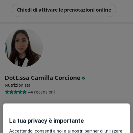
Chiedi di attivare le prenotazioni online
Dott.ssa Camilla Corcione
Nutrizionista
44 recensioni
Indirizzo
Online
La tua privacy è importante
Via Giuseppe Dagnini 11, Bologna
•
Mappa
Studio privato Bologna
Accettando, consenti a noi e ai nostri partner di utilizzare