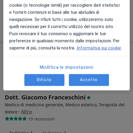
cookie (o tecnologie simili) per raccogliere dati statistici
Dieta personalizzata
Prestazione gratuita
e fornirti contenuti in base alle tue abitudini di
Questo dottore non ha ancora attivato le prenotazioni online presso questo indirizzo.
navigazione. Se rifiuti tutti i cookie, utilizzeremo solo
quelli necessari per il corretto utilizzo del nostro sito.
Chiedi di attivare le prenotazioni online
Puoi revocare il tuo consenso o aggiornare le tue
preferenze in qualsiasi momento dalle impostazioni. Per
saperne di più, consulta la nostra
Informativa sui cookie
Modifica le impostazioni
Rifiuto
Accetto
Dott. Giacomo Franceschini
Medico di medicina generale, Medico estetico, Terapista del
·
Altro
dolore
19 recensioni