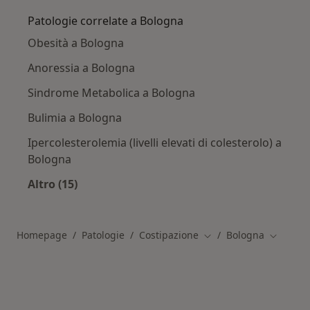
Patologie correlate a Bologna
Obesità a Bologna
Anoressia a Bologna
Sindrome Metabolica a Bologna
Bulimia a Bologna
Ipercolesterolemia (livelli elevati di colesterolo) a
Bologna
Altro (15)
Altro nella categoria: Patologie correlate a Bo
Homepage
Patologie
Costipazione
Bologna
Cambia città
Cambia c