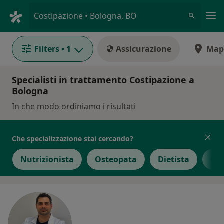
Men
Costipazione • Bologna, BO
Filters
• 1
Assicurazione
Map
Specialisti in trattamento Costipazione a
Bologna
In che modo ordiniamo i risultati
Che specializzazione stai cercando?
Nutrizionista
Osteopata
Dietista
Chi