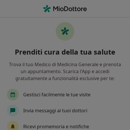
Men
Celiachia • Castenaso, BO
Filters
• 1
Assicurazione
Map
Specialisti in trattamento Celiachia a
Prenditi cura della tua salute
Castenaso
In che modo ordiniamo i risultati
Trova il tuo Medico di Medicina Generale e prenota
un appuntamento. Scarica l'App e accedi
gratuitamente a funzionalità esclusive per te:
Che specializzazione stai cercando?
Nutrizionista
Dietista
Gastroenterologo
Gestisci facilmente le tue visite
Invia messaggi ai tuoi dottori
Ricevi promemoria e notifiche