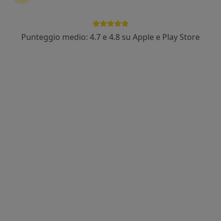
Punteggio medio: 4.7 e 4.8 su Apple e Play Store
Nuovo profilo su MioDottore
Dott. Alessio Vizzini
·
Altro
Biologo nutrizionista, Nutrizionista
10 recensioni
Indirizzo
Online
Via Aldo Moro 8, San Lazzaro di Savena
•
Mappa
In-Sanity Lab - Studio San Lazzaro
Bioimpedenziometria
40 €
Questo dottore non ha ancora attivato le prenotazioni online presso questo indirizzo.
Chiedi di attivare le prenotazioni online