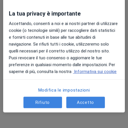
Chiedi di attivare le prenotazioni online
La tua privacy è importante
Accettando, consenti a noi e ai nostri partner di utilizzare
cookie (o tecnologie simili) per raccogliere dati statistici
e fornirti contenuti in base alle tue abitudini di
navigazione. Se rifiuti tutti i cookie, utilizzeremo solo
quelli necessari per il corretto utilizzo del nostro sito.
Puoi revocare il tuo consenso o aggiornare le tue
preferenze in qualsiasi momento dalle impostazioni. Per
saperne di più, consulta la nostra
Informativa sui cookie
Dott.ssa Camilla Corcione
Nutrizionista
44 recensioni
Modifica le impostazioni
Indirizzo
Online
Rifiuto
Accetto
Via Giuseppe Dagnini 11, Bologna
•
Mappa
Studio privato Bologna