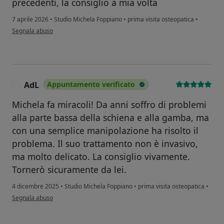
precedenti, la consiglio a mia volta
7 aprile 2026
•
Studio Michela Foppiano
•
prima visita osteopatica
•
secondo l'opinione dell'utente Chiara P.
Segnala abuso
AdL
Appuntamento verificato
A
Michela fa miracoli! Da anni soffro di problemi
alla parte bassa della schiena e alla gamba, ma
con una semplice manipolazione ha risolto il
problema. Il suo trattamento non è invasivo,
ma molto delicato. La consiglio vivamente.
Tornerò sicuramente da lei.
4 dicembre 2025
•
Studio Michela Foppiano
•
prima visita osteopatica
•
secondo l'opinione dell'utente AdL
Segnala abuso