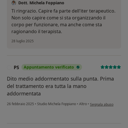
Dott. Michela Foppiano
Ti ringrazio. Capire fa parte dell'iter terapeutico.
Non solo capire come si sta organizzando il
corpo per funzionare, ma anche come sta
ragionando il terapista.
28 luglio 2025
PS
Appuntamento verificato
P
Dito medio addormentato sulla punta. Prima
del trattamento era tutta la mano
addormentata
secondo l'opinione dell'
26 febbraio 2025
•
Studio Michela Foppiano
•
Altro
•
Segnala abuso