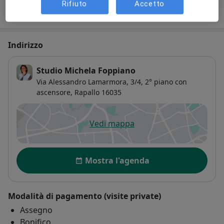
Rifiuto
Accetto
Come funzionano i prezzi?
Indirizzo
Studio Michela Foppiano
Via Alessandro Lamarmora, 3/4,
2° piano con
ascensore,
Rapallo
16035
Vedi mappa
si apre in una nuova scheda
Disponibilità
Mostra l'agenda
Modalità di pagamento (visite private)
Assegno
Bonifico