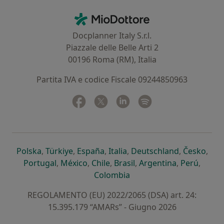
Contatti
MioDottore - Homepage
Docplanner Italy S.r.l.
Piazzale delle Belle Arti 2
00196 Roma (RM), Italia
Partita IVA e codice Fiscale 09244850963
Facebook
si apre in una nuova scheda
Twitter
si apre in una nuova scheda
Linkedin
si apre in una nuova sc
Spotify
si apre in una nuo
si apre in una nuova scheda
si apre in una nuova scheda
si apre in una nuova scheda
si apre in una nuova sche
si apre in 
si a
Polska
,
Türkiye
,
España
,
Italia
,
Deutschland
,
Česko
,
si apre in una nuova scheda
si apre in una nuova scheda
si apre in una nuova scheda
si apre in una nuova s
si apre in u
si apr
Portugal
,
México
,
Chile
,
Brasil
,
Argentina
,
Perú
,
si apre in una nuova sch
Colombia
REGOLAMENTO (EU) 2022/2065 (DSA) art. 24:
15.395.179 “AMARs” - Giugno 2026