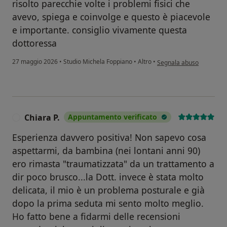
risolto parecchie volte i problemi fisici che
avevo, spiega e coinvolge e questo è piacevole
e importante. consiglio vivamente questa
dottoressa
secondo l'opinione dell'u
27 maggio 2026
•
Studio Michela Foppiano
•
Altro
•
Segnala abuso
Chiara P.
Appuntamento verificato
C
Esperienza davvero positiva! Non sapevo cosa
aspettarmi, da bambina (nei lontani anni 90)
ero rimasta "traumatizzata" da un trattamento a
dir poco brusco...la Dott. invece è stata molto
delicata, il mio è un problema posturale e già
dopo la prima seduta mi sento molto meglio.
Ho fatto bene a fidarmi delle recensioni