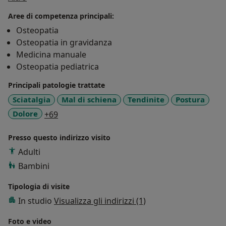
persone. Da qui nasce la mia voglia di collaborare con
Aree di competenza principali:
altri professionisti presenti sul mio territorio:
Osteopatia
ortodonzista, fisioterapista, ortottista, logopedista,
Osteopatia in gravidanza
neuropsicomotricista, nutrizionista, psicologa.
Medicina manuale
Osteopatia pediatrica
Principali patologie trattate
Sciatalgia
Mal di schiena
Tendinite
Postura
a11y_sr_more_diseases
Dolore
+69
Presso questo indirizzo visito
Adulti
Bambini
Tipologia di visite
In studio
Visualizza gli indirizzi (1)
Foto e video