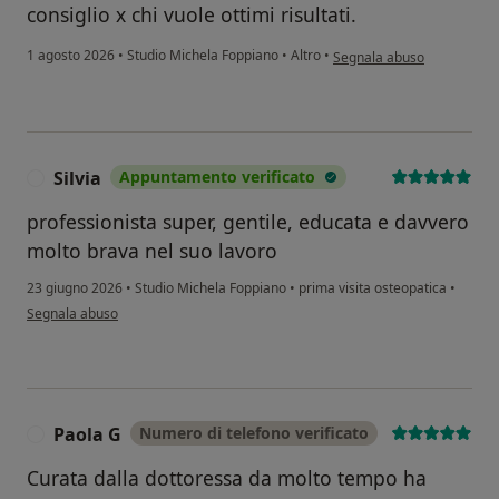
consiglio x chi vuole ottimi risultati.
secondo l'opinione dell'ute
1 agosto 2026
•
Studio Michela Foppiano
•
Altro
•
Segnala abuso
Silvia
Appuntamento verificato
S
professionista super, gentile, educata e davvero
molto brava nel suo lavoro
23 giugno 2026
•
Studio Michela Foppiano
•
prima visita osteopatica
•
secondo l'opinione dell'utente Silvia
Segnala abuso
Paola G
Numero di telefono verificato
P
Curata dalla dottoressa da molto tempo ha