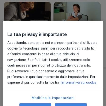
La tua privacy è importante
Visualizza galleria (5)
Accettando, consenti a noi e ai nostri partner di utilizzare
cookie (o tecnologie simili) per raccogliere dati statistici
e fornirti contenuti in base alle tue abitudini di
Mostra dettagli
sull'esperienza
navigazione. Se rifiuti tutti i cookie, utilizzeremo solo
quelli necessari per il corretto utilizzo del nostro sito.
Puoi revocare il tuo consenso o aggiornare le tue
Prestazioni e prezzi
preferenze in qualsiasi momento dalle impostazioni. Per
saperne di più, consulta la nostra
Informativa sui cookie
Prima visita osteopatica
Prenota una visita
75 €
Dettagli
Modifica le impostazioni