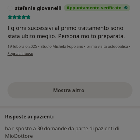
stefania giovanelli
Appuntamento verificato
S
I giorni successivi al primo trattamento sono
stata ubito meglio. Persona molto preparata.
19 febbraio 2025
•
Studio Michela Foppiano
•
prima visita osteopatica
•
secondo l'opinione dell'utente stefania giovanelli
Segnala abuso
Mostra altro
opinioni di cui sopra
Risposte ai pazienti
ha risposto a 30 domande da parte di pazienti di
MioDottore