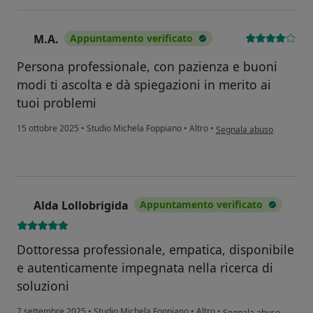
M.A.
Appuntamento verificato
M
Persona professionale, con pazienza e buoni
modi ti ascolta e dà spiegazioni in merito ai
tuoi problemi
secondo l'opinione dell'u
15 ottobre 2025
•
Studio Michela Foppiano
•
Altro
•
Segnala abuso
Alda Lollobrigida
Appuntamento verificato
A
Dottoressa professionale, empatica, disponibile
e autenticamente impegnata nella ricerca di
soluzioni
secondo l'opinione dell
7 settembre 2025
•
Studio Michela Foppiano
•
Altro
•
Segnala abuso