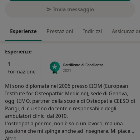
Invia messaggio
Esperienze
Prestazioni
Indirizzi
Assicurazio
Esperienze
1
Formazione
Mi sono diplomata nel 2006 presso EIOM (European
Institute for Osteopathic Medicine), sede di Genova,
oggi IEMO, partner della scuola di Osteopatia CEESO di
Parigi, di cui sono docente e responsabile degli
ambulatori clinici dal 2010.
L'osteopatia per me, non è solo un lavoro, ma una
passione che mi spinge anche ad insegnare. Mi piace
Su di me
prendermi cura dei pazienti, prima di tutto come
Altro