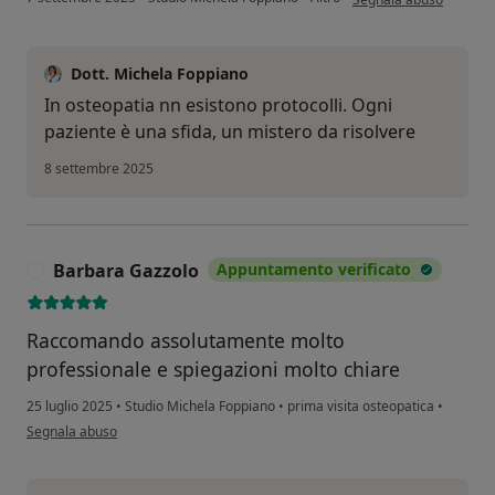
Dott. Michela Foppiano
In osteopatia nn esistono protocolli. Ogni
paziente è una sfida, un mistero da risolvere
8 settembre 2025
Barbara Gazzolo
Appuntamento verificato
B
Raccomando assolutamente molto
professionale e spiegazioni molto chiare
25 luglio 2025
•
Studio Michela Foppiano
•
prima visita osteopatica
•
secondo l'opinione dell'utente Barbara Gazzolo
Segnala abuso