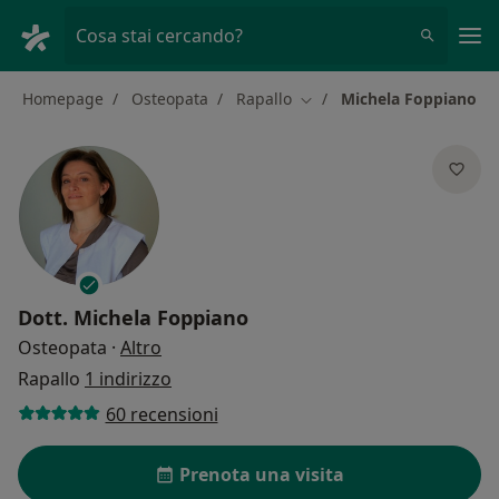
Men
Cosa stai cercando?
Homepage
Osteopata
Rapallo
Michela Foppiano
Cambia città
Dott.
Michela Foppiano
sulle specializzazioni
Osteopata
·
Altro
Rapallo
1 indirizzo
60 recensioni
Prenota una visita