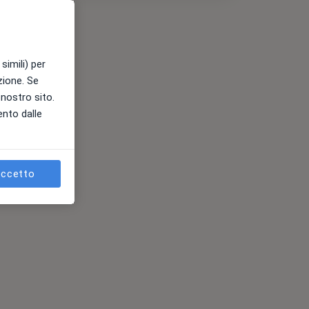
simili) per
azione. Se
l nostro sito.
ento dalle
ccetto