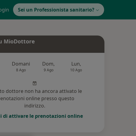
ogin
Sei un Professionista sanitario?
u MioDottore
Domani
Dom,
Lun,
Mar,
Mer
8 Ago
9 Ago
10 Ago
11 Ago
12 Ag
o dottore non ha ancora attivato le
enotazioni online presso questo
indirizzo.
i di attivare le prenotazioni online
174)