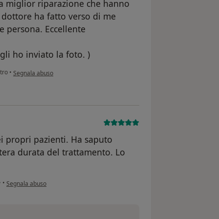
la miglior riparazione che hanno
l dottore ha fatto verso di me
de persona. Eccellente
li ho inviato la foto. )
secondo l'opinione dell'utente Il tuo account è stato eliminato
tro
•
Segnala abuso
i propri pazienti. Ha saputo
ntera durata del trattamento. Lo
secondo l'opinione dell'utente Paziente
•
•
Segnala abuso