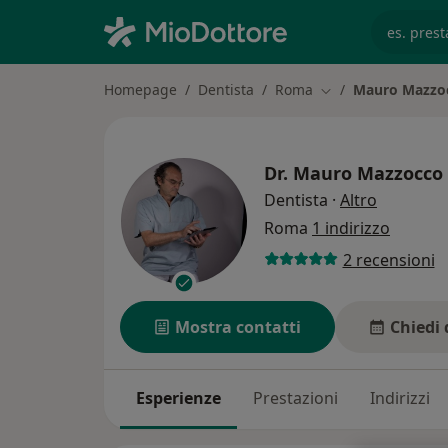
es. prest
Homepage
Dentista
Roma
Mauro Mazzo
Cambia città
Dr.
Mauro Mazzocco
sulle spec
Dentista
·
Altro
Roma
1 indirizzo
2 recensioni
Mostra contatti
Chiedi 
Esperienze
Prestazioni
Indirizzi