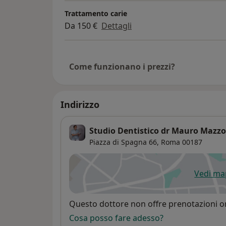
Trattamento carie
Da 150 €
Dettagli
Come funzionano i prezzi?
Indirizzo
Studio Dentistico dr Mauro Mazz
Piazza di Spagna 66,
Roma
00187
Vedi m
si
Disponibilità
Questo dottore non offre prenotazioni on
Cosa posso fare adesso?