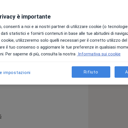
privacy è importante
nti” poiché mio padre è stato un
con lo studio a Piazza di Spagna che io
 consenti a noi e ai nostri partner di utilizzare cookie (o tecnologie 
6 (proprio di fronte alla scalinata). Ho
dati statistici e fornirti contenuti in base alle tue abitudini di navig
dell’infanzia, perché mio padre
i i cookie, utilizzeremo solo quelli necessari per il corretto utilizzo de
nello stesso appartamento (al numero 81)
re il tuo consenso o aggiornare le tue preferenze in qualsiasi mom
ro di laboratorio dalla a alla zeta, oltre
i. Per saperne di più, consulta la nostra
Informativa sui cookie
anni 70) mi sono iscritto a Medicina a
one di Odontoiatria a Perugia, per
ioniere in tutte le discipline
Rifiuto
A
le impostazioni
enti: introdusse l’ipnosi
 molto divertente: fece un corso di
er ipnotizzare (tecniche ancora oggi
ltando la registrazione impressi così
a11y_sr_more_diseases
6
rfettamente. La stessa cosa mio padre
ad imparare una tecnica che prevedeva