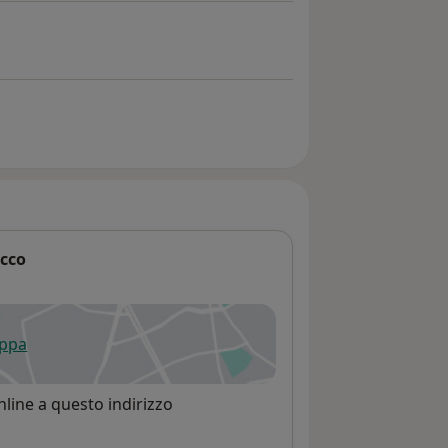
occo
appa
 apre in una nuova scheda
line a questo indirizzo