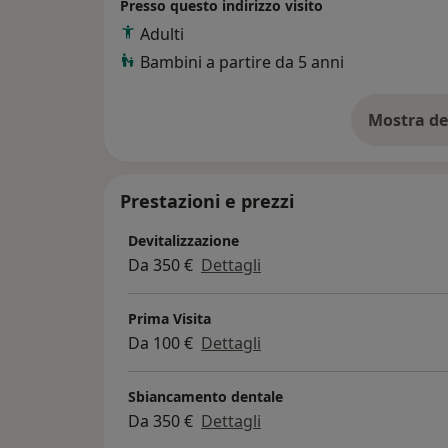
Presso questo indirizzo visito
l’inserimento di lame nell’osso della bocca,
Adulti
il prof Linkow. Così, respirando questa atmo
Bambini a partire da 5 anni
dedicandomi da subito all’argomento più co
gnatologia ovvero lo studio dell’influenza 
dei muscoli e delle articolazioni temporo-ma
Mostra de
su
articoli scientifici in materia e oggi mi ded
applicano metodiche innovative, proseguendo l’attitudine patern
innovazioni scientifiche applicate alla clinic
Prestazioni e prezzi
Devitalizzazione
Da 350 €
Dettagli
Prima Visita
Da 100 €
Dettagli
Sbiancamento dentale
Da 350 €
Dettagli