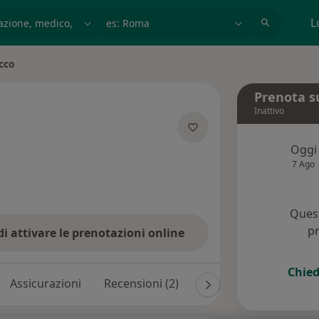
azione, medico, struttura
es: Roma
L
cco
Prenota s
Inattivo
ializzazioni
Oggi
7 Ago
Quest
pr
di attivare le prenotazioni online
Chied
Assicurazioni
Recensioni (2)
Risposte ai pazienti (