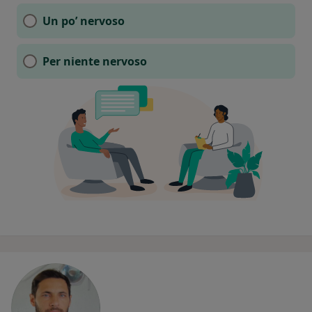
Un po’ nervoso
Per niente nervoso