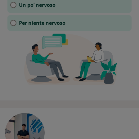
Un po’ nervoso
Per niente nervoso