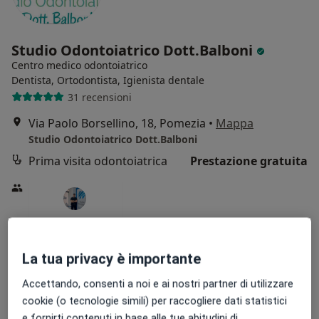
Studio Odontoiatrico Dott.Balboni
Centro medico odontoiatrico
Dentista, Ortodontista, Igienista dentale
31 recensioni
Via Paolo Borsellino, 18, Pomezia
•
Mappa
Studio Odontoiatrico Dott.Balboni
Prima visita odontoiatrica
Prestazione gratuita
Dott. Lorenzo Balboni
Dentista
La tua privacy è importante
Questo centro non ha nessun professionista con date disponibili
Accettando, consenti a noi e ai nostri partner di utilizzare
Mostra profilo
cookie (o tecnologie simili) per raccogliere dati statistici
e fornirti contenuti in base alle tue abitudini di