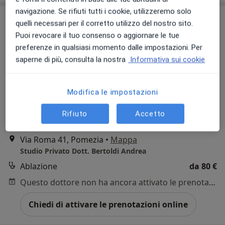
navigazione. Se rifiuti tutti i cookie, utilizzeremo solo
quelli necessari per il corretto utilizzo del nostro sito.
Puoi revocare il tuo consenso o aggiornare le tue
preferenze in qualsiasi momento dalle impostazioni. Per
saperne di più, consulta la nostra
Informativa sui cookie
Modifica le impostazioni
Dott. Andrea Bertoldi
·
Altro
Dentista, Chirurgo, Osteopata
Rifiuto
Accetto
287 recensioni
Via Roma 41, Pomezia
•
Mappa
Studio Privato Dott. Bertoldi Andrea
Ablazione
da 80 €
Questo dottore non ha ancora attivato le prenotazioni online presso questo indirizzo.
Chiedi di attivare le prenotazioni online