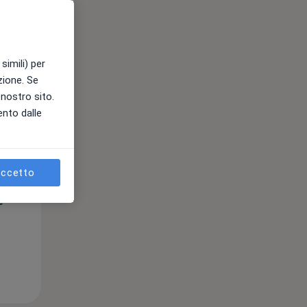
simili) per
azione. Se
l nostro sito.
ento dalle
Gio,
Ven,
Sab,
13 Ago
14 Ago
15 Ago
ccetto
e