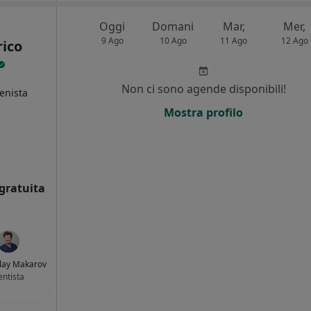
Oggi
Domani
Mar,
Mer,
9 Ago
10 Ago
11 Ago
12 Ago
rico
Non ci sono agende disponibili!
ienista
Mostra profilo
i
gratuita
olay Makarov
ntista