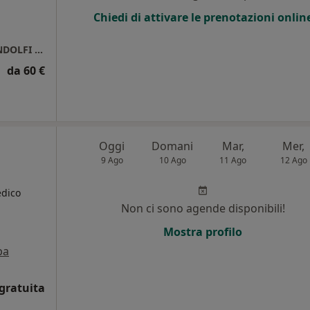
Chiedi di attivare le prenotazioni onlin
STUDIO ASSOCIATO LP DELLA DOTT.SSA PANDOLFI F. E DOTT. LAGUARDIA D.
da 60 €
Oggi
Domani
Mar,
Mer,
9 Ago
10 Ago
11 Ago
12 Ago
edico
Non ci sono agende disponibili!
i
Mostra profilo
pa
gratuita