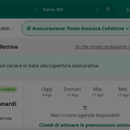
azione, medico, struttura
es: Roma
L
ibili
Assicurazione:
Poste Assicura Collettive
lettive
In che modo ordiniamo i r
può variare in base alla copertura assicurativa.
Oggi
Domani
Mar,
Mer,
 online
9 Ago
10 Ago
11 Ago
12 Ago
onardi
Non ci sono agende disponibili!
ienista
Chiedi di attivare le prenotazioni onlin