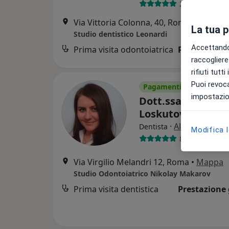
268 recension
Via Vittoria Colonna, 40, Roma
•
Mappa
La tua 
Studio dentistico Leonardi
Accettando,
Prima visita odontoiatrica
Prestazione 
raccogliere 
rifiuti tutt
Puoi revoca
Pagamenti online
impostazion
Dott.ssa Ekaterin
Loskutova
·
Altro
Dentista
Modifica 
84 recensioni
Via Virgilio Melandri 12, Roma
•
Mappa
Studio Odontoiatrico Nikolay Makarov
Prima visita dentistica
Prestazione 