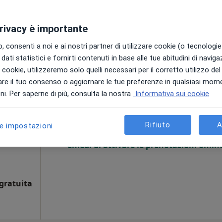
i
privacy è importante
 consenti a noi e ai nostri partner di utilizzare cookie (o tecnologie 
gratuita
dati statistici e fornirti contenuti in base alle tue abitudini di navig
i i cookie, utilizzeremo solo quelli necessari per il corretto utilizzo de
re il tuo consenso o aggiornare le tue preferenze in qualsiasi mom
Oggi
Domani
Mar,
Mer,
i. Per saperne di più, consulta la nostra
Informativa sui cookie
9 Ago
10 Ago
11 Ago
12 Ago
a
Rifiuto
A
le impostazioni
Non ci sono agende disponibili!
Chiedi di attivare le prenotazioni onlin
gratuita