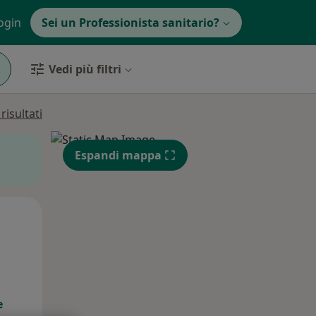
ogin
Sei un Professionista sanitario?
Vedi più filtri
isultati
Espandi mappa
Gio,
Ven,
Sab,
13 Ago
14 Ago
15 Ago
e