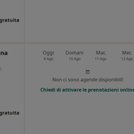
gratuita
ina
Oggi
Domani
Mar,
Mer,
9 Ago
10 Ago
11 Ago
12 Ago
,
Non ci sono agende disponibili!
Chiedi di attivare le prenotazioni onlin
gratuita