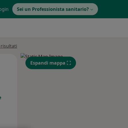
ogin
Sei un Professionista sanitario?
isultati
Mer,
Gio,
Ven,
Espandi mappa
12 Ago
13 Ago
14 Ago
e