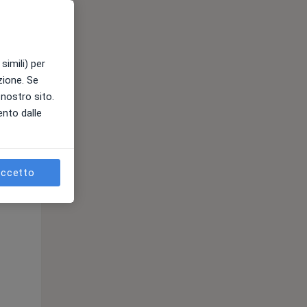
Mer,
Gio,
Ven,
simili) per
12 Ago
13 Ago
14 Ago
azione. Se
l nostro sito.
ento dalle
ccetto