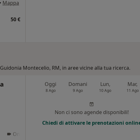
•
Mappa
50 €
 Guidonia Montecelio, RM, in aree vicine alla tua ricerca.
ta
Oggi
Domani
Lun,
Mar,
8 Ago
9 Ago
10 Ago
11 Ago
i
Non ci sono agende disponibili!
Chiedi di attivare le prenotazioni onlin
Online