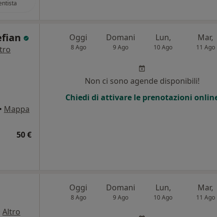
ntista
efian
Oggi
Domani
Lun,
Mar,
8 Ago
9 Ago
10 Ago
11 Ago
tro
i
Non ci sono agende disponibili!
Chiedi di attivare le prenotazioni onlin
•
Mappa
50 €
Oggi
Domani
Lun,
Mar,
8 Ago
9 Ago
10 Ago
11 Ago
·
Altro