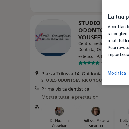
La tua 
STUDIO
Accettando,
ODONTOIATRICO
raccogliere 
YOUSEFIAN
rifiuti tutt
Centro medico odontoiatr
Puoi revoca
Dentista, Ortodontista, M
impostazion
·
Altro
estetico
176 recension
Piazza Trilussa 14, Guidonia Montecelio
Modifica 
STUDIO ODONTOIATRICO YOUSEFIAN
Prima visita dentistica
Mostra tutte le prestazioni
Dr. Ebrahim
Dott.ssa Micaela
Dott.
Yousefian
Amaricci
Bi