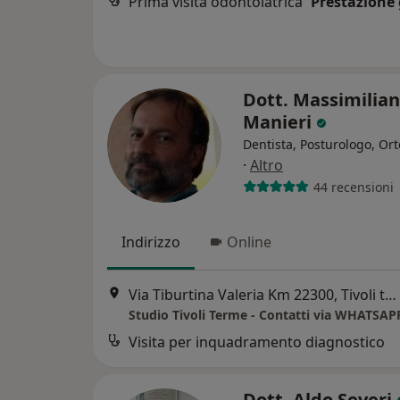
Prima visita odontoiatrica
Prestazione 
Dott. Massimilia
Manieri
Dentista, Posturologo, Or
·
Altro
44 recensioni
Indirizzo
Online
Via Tiburtina Valeria Km 22300, Tivoli terme
Studio Tivoli Terme - Contatti via WHATSAP
Visita per inquadramento diagnostico
Dott. Aldo Severi