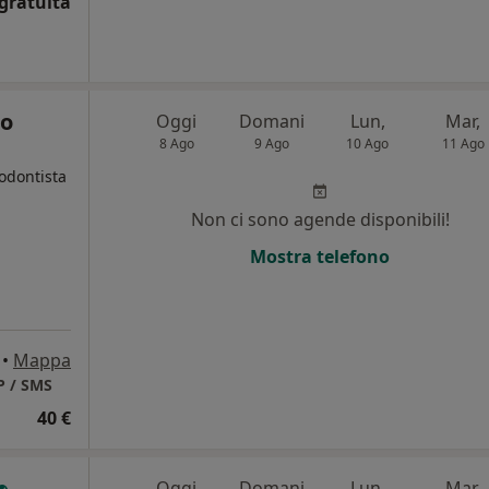
gratuita
no
Oggi
Domani
Lun,
Mar,
8 Ago
9 Ago
10 Ago
11 Ago
todontista
Non ci sono agende disponibili!
Mostra telefono
•
Mappa
P / SMS
40 €
Oggi
Domani
Lun,
Mar,