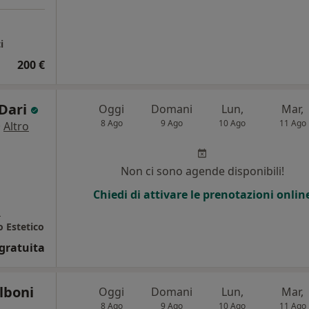
i
200 €
 Dari
Oggi
Domani
Lun,
Mar,
8 Ago
9 Ago
10 Ago
11 Ago
·
Altro
Non ci sono agende disponibili!
Chiedi di attivare le prenotazioni onlin
a
o Estetico
gratuita
alboni
Oggi
Domani
Lun,
Mar,
8 Ago
9 Ago
10 Ago
11 Ago