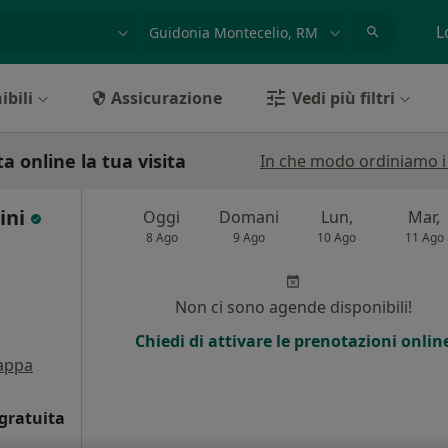
azione, medico, struttura
es: Roma
L
ibili
Assicurazione
Vedi più filtri
a online la tua visita
In che modo ordiniamo i r
ini
Oggi
Domani
Lun,
Mar,
8 Ago
9 Ago
10 Ago
11 Ago
i
Non ci sono agende disponibili!
Chiedi di attivare le prenotazioni onlin
appa
gratuita