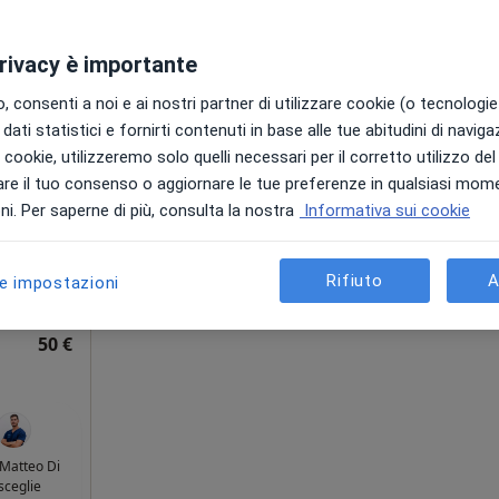
privacy è importante
Oggi
Domani
Lun,
Mar,
 consenti a noi e ai nostri partner di utilizzare cookie (o tecnologie 
8 Ago
9 Ago
10 Ago
11 Ago
dati statistici e fornirti contenuti in base alle tue abitudini di navig
i i cookie, utilizzeremo solo quelli necessari per il corretto utilizzo de
ico
re il tuo consenso o aggiornare le tue preferenze in qualsiasi mom
Non ci sono agende disponibili!
edico
i. Per saperne di più, consulta la nostra
Informativa sui cookie
Mostra profilo
i
Rifiuto
A
le impostazioni
•
Mappa
50 €
 Matteo Di
sceglie