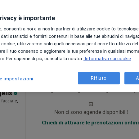
·
ista
Non ci sono agende disponibili!
privacy è importante
Chiedi di attivare le prenotazioni onlin
 consenti a noi e ai nostri partner di utilizzare cookie (o tecnologie 
dati statistici e fornirti contenuti in base alle tue abitudini di navig
irvarea
i i cookie, utilizzeremo solo quelli necessari per il corretto utilizzo de
da 600 €
re il tuo consenso o aggiornare le tue preferenze in qualsiasi mom
i. Per saperne di più, consulta la nostra
Informativa sui cookie
Rifiuto
A
le impostazioni
Oggi
Domani
Lun,
Mar,
8 Ago
9 Ago
10 Ago
11 Ago
gelis
 facciale,
Non ci sono agende disponibili!
i
Chiedi di attivare le prenotazioni onlin