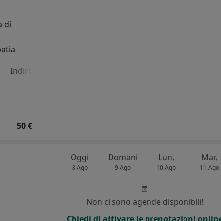
 di
patia
Indirizzo 4
Indirizzo 5
Online
50 €
Oggi
Domani
Lun,
Mar,
8 Ago
9 Ago
10 Ago
11 Ago
Non ci sono agende disponibili!
Chiedi di attivare le prenotazioni onlin