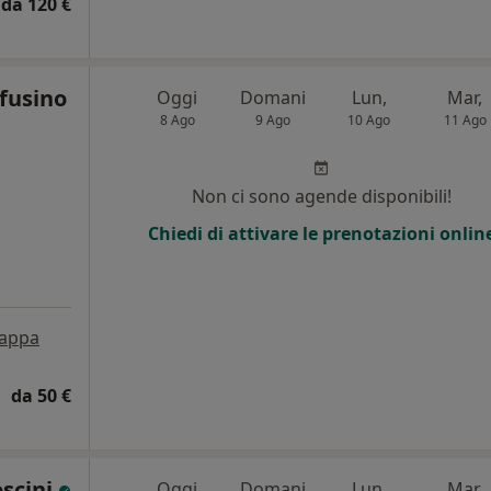
da 120 €
nfusino
Oggi
Domani
Lun,
Mar,
8 Ago
9 Ago
10 Ago
11 Ago
Non ci sono agende disponibili!
Chiedi di attivare le prenotazioni onlin
appa
da 50 €
oscini
Oggi
Domani
Lun,
Mar,