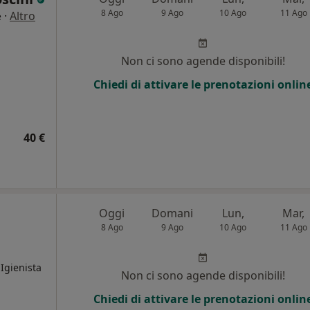
8 Ago
9 Ago
10 Ago
11 Ago
·
Altro
e
Non ci sono agende disponibili!
Chiedi di attivare le prenotazioni onlin
40 €
Oggi
Domani
Lun,
Mar,
8 Ago
9 Ago
10 Ago
11 Ago
 Igienista
Non ci sono agende disponibili!
Chiedi di attivare le prenotazioni onlin
i