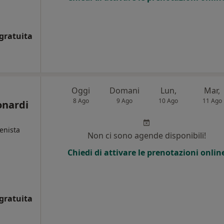
gratuita
Oggi
Domani
Lun,
Mar,
8 Ago
9 Ago
10 Ago
11 Ago
onardi
ienista
Non ci sono agende disponibili!
Chiedi di attivare le prenotazioni onlin
i
gratuita