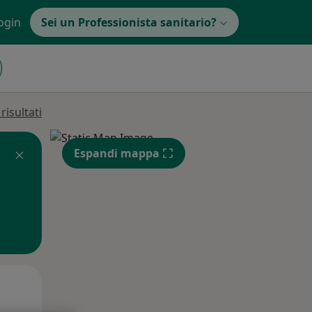
ogin
Sei un Professionista sanitario?
isultati
Espandi mappa
Mer,
Gio,
Ven,
12 Ago
13 Ago
14 Ago