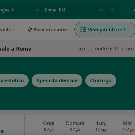
azione, medico, struttura
es: Roma
L
ibili
Assicurazione
Vedi più filtri
•
1
ivale a Roma
In che modo ordiniamo i r
o estetico
Igienista dentale
Chirurgo
Oggi
Domani
Lun,
Mar,
a
8 Ago
9 Ago
10 Ago
11 Ago