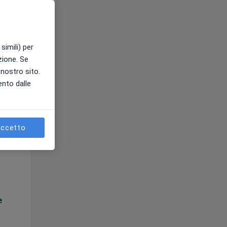
e
simili) per
azione. Se
l nostro sito.
ento dalle
ccetto
Mer,
Gio,
Ven,
12 Ago
13 Ago
14 Ago
e