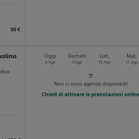
50 €
aolino
Oggi
Domani
Lun,
Mar,
8 Ago
9 Ago
10 Ago
11 Ago
edico
Non ci sono agende disponibili!
Chiedi di attivare le prenotazioni onlin