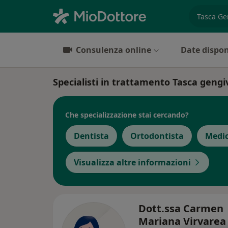
es. prest
Consulenza online
Date dispon
Specialisti in trattamento Tasca geng
Che specializzazione stai cercando?
Dentista
Ortodontista
Medic
Visualizza altre informazioni
Dott.ssa Carmen
Mariana Virvare