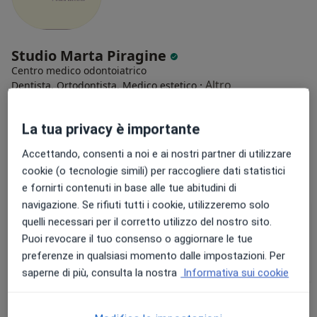
Studio Marta Piragine
Centro medico odontoiatrico
·
Altro
Dentista, Ortodontista, Medico estetico
19 recensioni
Via Germanico, 96, Roma
•
Mappa
La tua privacy è importante
Studio Marta Piragine
Accettando, consenti a noi e ai nostri partner di utilizzare
Visita dentistica
Prestazione gratuita
cookie (o tecnologie simili) per raccogliere dati statistici
Mostra tutte le prestazioni
e fornirti contenuti in base alle tue abitudini di
navigazione. Se rifiuti tutti i cookie, utilizzeremo solo
quelli necessari per il corretto utilizzo del nostro sito.
Puoi revocare il tuo consenso o aggiornare le tue
Dott.ssa Marta
Dott.ssa Giulia
Dott.ssa Samira
preferenze in qualsiasi momento dalle impostazioni. Per
Piragine
Bernardi
Bianconi
Dentista
Dentista
Dentista
saperne di più, consulta la nostra
Informativa sui cookie
Vedi tutti i dottori 4