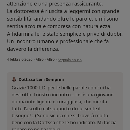
attenzione e una presenza rassicurante.
La dottoressa è riuscita a leggermi con grande
sensibilità, andando oltre le parole, e mi sono
sentita accolta e compresa con naturalezza.
Affidarmi a lei è stato semplice e privo di dubbi.
Un incontro umano e professionale che fa
davvero la differenza.
secondo l'opinione dell'utente L. D
4 febbraio 2026
•
Altro
•
Altro
•
Segnala abuso
Dott.ssa Leni Semprini
Grazie 1000 L.D. per le belle parole con cui ha
descritto il nostro incontro... Lei è una giovane
donna intelligente e coraggiosa, che merita
tutto l'ascolto e il supporto di cui sente il
bisogno! :-) Sono sicura che si troverà molto
bene con la Dottssa che le ho indicato. Mi faccia
sapere se ne ha voglia...