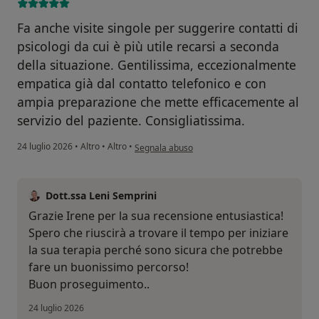
Fa anche visite singole per suggerire contatti di
psicologi da cui è più utile recarsi a seconda
della situazione. Gentilissima, eccezionalmente
empatica già dal contatto telefonico e con
ampia preparazione che mette efficacemente al
servizio del paziente. Consigliatissima.
secondo l'opinione dell'utente Irene Possenti
24 luglio 2026
•
Altro
•
Altro
•
Segnala abuso
Dott.ssa Leni Semprini
Grazie Irene per la sua recensione entusiastica!
Spero che riuscirà a trovare il tempo per iniziare
la sua terapia perché sono sicura che potrebbe
fare un buonissimo percorso!
Buon proseguimento..
24 luglio 2026