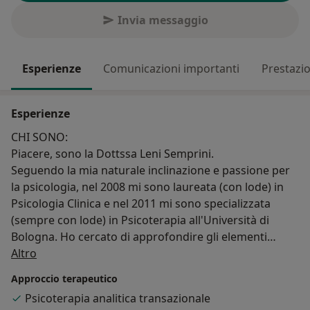
Invia messaggio
Esperienze
Comunicazioni importanti
Prestazio
Esperienze
CHI SONO:
Piacere, sono la Dottssa Leni Semprini.
Seguendo la mia naturale inclinazione e passione per
la psicologia, nel 2008 mi sono laureata (con lode) in
Psicologia Clinica e nel 2011 mi sono specializzata
(sempre con lode) in Psicoterapia all'Università di
Bologna. Ho cercato di approfondire gli elementi
Su di me
terapeutici comuni ai diversi modelli psicologici e di
Altro
acquisire il maggior numero di tecniche di intervento
Approccio terapeutico
possibili per aiutare le persone (mutuandole dalla
Psicoterapia analitica transazionale
Psicoanalisi, dalla Gestalt, dal Cognitivismo