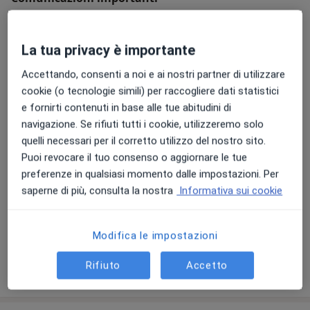
COSA FACCIO:
Dott.ssa Leni Semprini
Propongo sempre una PRIMA VISITA di CONSULENZA e
Via Piero Gobetti, Bologna 40129
La tua privacy è importante
di orientamento alla persona che mi si rivolge,
A seguito della prenotazione, verrai contattato
attraverso la quale identifico i suoi bisogni profondi,
Accettando, consenti a noi e ai nostri partner di utilizzare
per un primo colloquio telefonico gratuito.
gli elementi di difficoltà e le risorse, le esigenze di
cookie (o tecnologie simili) per raccogliere dati statistici
benessere a breve e a lungo termine e i passi che può
e fornirti contenuti in base alle tue abitudini di
15/08/2024
percorrere per stare meglio (o per procedere lungo il
navigazione. Se rifiuti tutti i cookie, utilizzeremo solo
suo percorso di cambiamento o il suo cammino di
quelli necessari per il corretto utilizzo del nostro sito.
autorealizzazione).
Puoi revocare il tuo consenso o aggiornare le tue
Ecco perchè posso dire che il mio servizio è
preferenze in qualsiasi momento dalle impostazioni. Per
INDIVIDUALIZZATO (su misura) e che la mia
saperne di più, consulta la nostra
Informativa sui cookie
INDICAZIONE è PERSONALIZZATA.
IL FUTURO:
Modifica le impostazioni
GIA' vicepresidente dell'AEMeF Macroregione Nord,
Rifiuto
Accetto
Mostra di più (2)
membro fondatore della rete multiprofessionale
"Rosa dei Venti", membro del comitato scientifico
dell'Ass. "Sentire le Voci", membro dell'AIADC ed