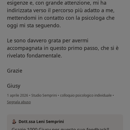
esigenze e, con grande attenzione, mi ha
indirizzata verso il percorso più adatto a me,
mettendomi in contatto con la psicologa che
oggi mi sta seguendo.
Le sono davvero grata per avermi
accompagnata in questo primo passo, che si è
rivelato fondamentale.
Grazie
Giusy
1 aprile 2026
•
Studio Semprini
•
colloquio psicologico individuale
•
secondo l'opinione dell'utente Giusy
Segnala abuso
Dott.ssa Leni Semprini
Grazie 1000 Giusy per questo suo feedback!!