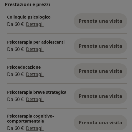
esperto delle relazioni nella pratica collaborativa,
Prestazioni e prezzi
docente presso scuole di formazione, formatore e
Colloquio psicologico
supervisore di operatori sanitari, operatrice in progetti
Prenota una visita
Da 60 €
Dettagli
di promozione della salute nelle scuole Avis,
ricercatrice al Dipartimento di Psicologia di Bologna,
dirigente psicologa di comunità psichiatriche... In
Psicoterapia per adolescenti
Prenota una visita
futuro mi propongo di continuare la mia crescita
Da 60 €
Dettagli
personale e professionale verso ambiti di
specializzazione sempre nuovi, nell'ottica di
Psicoeducazione
comprendere sempre piu' a fondo l'animo umano, di
Prenota una visita
Da 60 €
Dettagli
poter scoprire un senso sempre più ampio
all'esperienza che ciascuno di noi fa e di realizzare
sempre più me stessa nel mio cammino.
Psicoterapia breve strategica
Prenota una visita
Da 60 €
Dettagli
"I viaggi più lunghi iniziano con un primo passo" (Lao
Tze).
Psicoterapia cognitivo-
comportamentale
Prenota una visita
Da 60 €
Dettagli