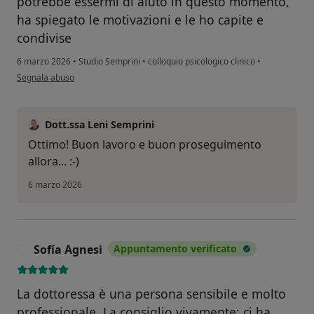
potrebbe essermi di aiuto in questo momento,
ha spiegato le motivazioni e le ho capite e
condivise
6 marzo 2026
•
Studio Semprini
•
colloquio psicologico clinico
•
secondo l'opinione dell'utente F.S.
Segnala abuso
Dott.ssa Leni Semprini
Ottimo! Buon lavoro e buon proseguimento
allora... :-)
6 marzo 2026
Sofía Agnesi
Appuntamento verificato
S
La dottoressa è una persona sensibile e molto
professionale. La consiglio vivamente: ci ha