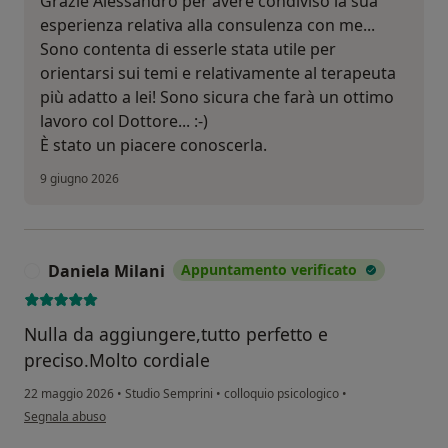
Grazie Alessandro per avere condiviso la sua
esperienza relativa alla consulenza con me...
Sono contenta di esserle stata utile per
orientarsi sui temi e relativamente al terapeuta
più adatto a lei! Sono sicura che farà un ottimo
lavoro col Dottore... :-)
È stato un piacere conoscerla.
9 giugno 2026
Daniela Milani
Appuntamento verificato
D
Nulla da aggiungere,tutto perfetto e
preciso.Molto cordiale
22 maggio 2026
•
Studio Semprini
•
colloquio psicologico
•
secondo l'opinione dell'utente Daniela Milani
Segnala abuso