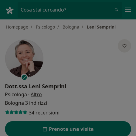
Men
Cosa stai cercando?
Homepage
Psicologo
Bologna
Leni Semprini
Dott.ssa
Leni Semprini
sulle specializzazioni
Psicologa
·
Altro
Bologna
3 indirizzi
34 recensioni
Prenota una visita