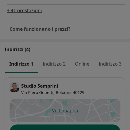
+ 41 prestazioni
Come funzionano i prezzi?
Indirizzi (4)
Indirizzo 1
Indirizzo 2
Online
Indirizzo 3
Studio Semprini
Via Piero Gobetti,
Bologna
40129
Vedi mappa
si apre in una nuova scheda
Disponibilità