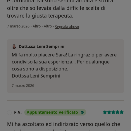
e cordialità. Mi sono sentita accolta e sicura
oltre che sollevata dalla difficile scelta di
trovare la giusta terapeuta.
secondo l'opinione dell'utente Sara
7 marzo 2026
•
Altro
•
Altro
•
Segnala abuso
Dott.ssa Leni Semprini
Mi fa molto piacere Sara! La ringrazio per avere
condiviso la sua esperienza... Per qualunque
cosa sono a disposizione.
Dottssa Leni Semprini
7 marzo 2026
F.S.
Appuntamento verificato
F
Mi ha ascoltato ed indirizzato verso quello che