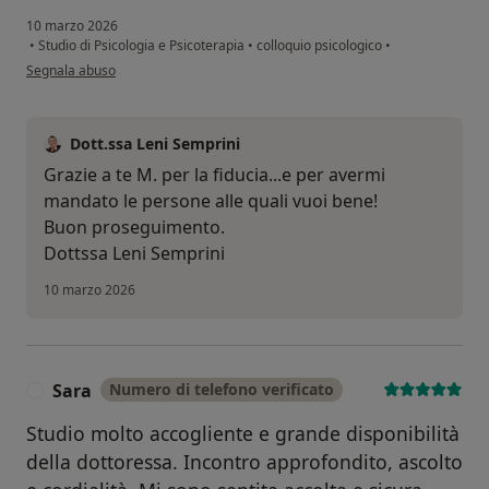
10 marzo 2026
•
Studio di Psicologia e Psicoterapia
•
colloquio psicologico
•
secondo l'opinione dell'utente M.G.
Segnala abuso
Dott.ssa Leni Semprini
Grazie a te M. per la fiducia...e per avermi
mandato le persone alle quali vuoi bene!
Buon proseguimento.
Dottssa Leni Semprini
10 marzo 2026
Sara
Numero di telefono verificato
S
Studio molto accogliente e grande disponibilità
della dottoressa. Incontro approfondito, ascolto