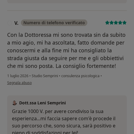
V.
Numero di telefono verificato
V
Con la Dottoressa mi sono trovata sin da subito
a mio agio, mi ha ascoltata, fatto domande per
conoscermi e alla fine mi ha consigliato la
strada giusta da seguire per me e gli obbiettivi
che mi sono posta. La consiglio fortemente!
1 luglio 2026
•
Studio Semprini
•
consulenza psicologica
•
secondo l'opinione dell'utente V.
Segnala abuso
Dott.ssa Leni Semprini
Grazie 1000 V. per avere condiviso la sua
esperienza...mi faccia sapere com'è procede il
suo percorso che, sono sicura, sarà positivo e
pieno di soddisfazioni per lei!