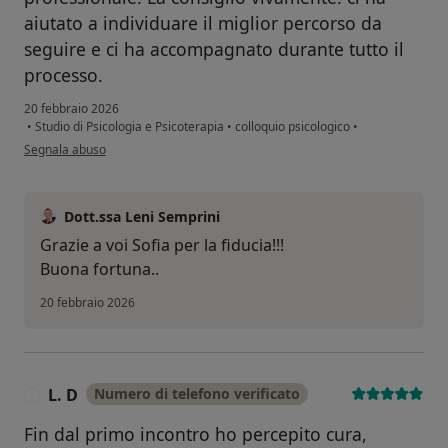
aiutato a individuare il miglior percorso da
seguire e ci ha accompagnato durante tutto il
processo.
20 febbraio 2026
•
Studio di Psicologia e Psicoterapia
•
colloquio psicologico
•
secondo l'opinione dell'utente Sofía Agnesi
Segnala abuso
Dott.ssa Leni Semprini
Grazie a voi Sofia per la fiducia!!!
Buona fortuna..
20 febbraio 2026
L. D
Numero di telefono verificato
L
Fin dal primo incontro ho percepito cura,