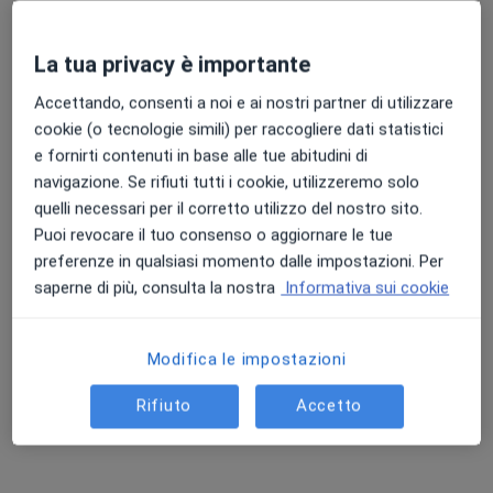
Chiedi di attivare le prenotazioni online
La tua privacy è importante
Accettando, consenti a noi e ai nostri partner di utilizzare
cookie (o tecnologie simili) per raccogliere dati statistici
e fornirti contenuti in base alle tue abitudini di
navigazione. Se rifiuti tutti i cookie, utilizzeremo solo
quelli necessari per il corretto utilizzo del nostro sito.
Puoi revocare il tuo consenso o aggiornare le tue
Dott.ssa Monia Fontanesi
preferenze in qualsiasi momento dalle impostazioni. Per
·
Altro
Psicologa, Psicoterapeuta
saperne di più, consulta la nostra
Informativa sui cookie
26 recensioni
Indirizzo
Online
Modifica le impostazioni
Rifiuto
Accetto
Piazza Giuseppe Garibaldi 77, Sassuolo
•
Mappa
Studio di Psicologia e Psicoterapia
Colloquio psicologico clinico
60 €