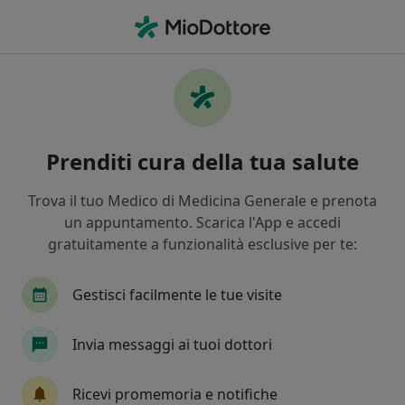
Men
Psicologo • Sassuolo, MO
Filters
Mappa
Psicologi a Sassuolo. Prenota online la tua
Prenditi cura della tua salute
visita
In che modo ordiniamo i risultati
Trova il tuo Medico di Medicina Generale e prenota
un appuntamento. Scarica l'App e accedi
gratuitamente a funzionalità esclusive per te:
Gestisci facilmente le tue visite
Invia messaggi ai tuoi dottori
In evidenza
Ricevi promemoria e notifiche