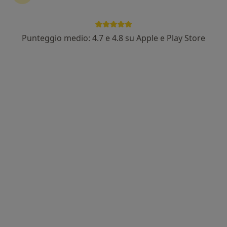
Dott.ssa Barbara Merciari
·
Altro
Psicologa, Psicologa clinica
25 recensioni
Punteggio medio: 4.7 e 4.8 su Apple e Play Store
Indirizzo
Online
Viale Bari, 6/8, Sassuolo
•
Mappa
Studio privato Dott.ssa Barbara Merciari
Colloquio psicologico clinico
60 €
Questo dottore non ha ancora attivato le prenotazioni online presso questo indirizzo.
Chiedi di attivare le prenotazioni online