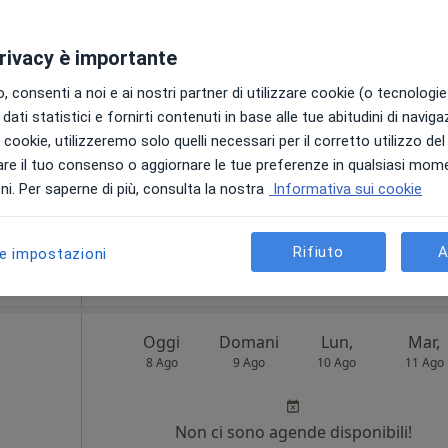
8 Ago
9 Ago
10 Ago
11 Ago
·
Altro
privacy è importante
Non ci sono agende disponibili!
 consenti a noi e ai nostri partner di utilizzare cookie (o tecnologie 
Chiedi di attivare le prenotazioni onlin
dati statistici e fornirti contenuti in base alle tue abitudini di navig
i i cookie, utilizzeremo solo quelli necessari per il corretto utilizzo de
re il tuo consenso o aggiornare le tue preferenze in qualsiasi mom
i. Per saperne di più, consulta la nostra
Informativa sui cookie
Rifiuto
A
le impostazioni
160 €
Oggi
Domani
Lun,
Mar,
8 Ago
9 Ago
10 Ago
11 Ago
Non ci sono agende disponibili!