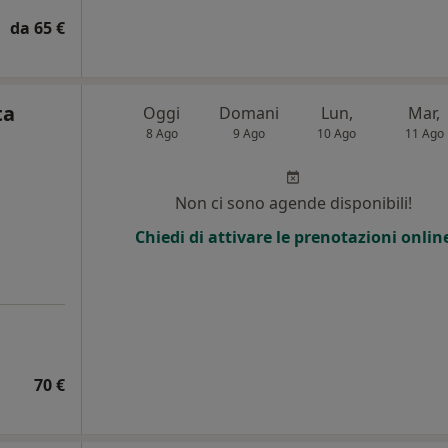
da 65 €
ta
Oggi
Domani
Lun,
Mar,
8 Ago
9 Ago
10 Ago
11 Ago
Non ci sono agende disponibili!
Chiedi di attivare le prenotazioni onlin
70 €