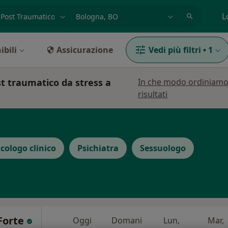
azione, medico, struttura
es: Roma
L
ibili
Assicurazione
Vedi più filtri
•
1
st traumatico da stress a
In che modo ordiniamo
risultati
icologo clinico
Psichiatra
Sessuologo
 Forte
Oggi
Domani
Lun,
Mar,