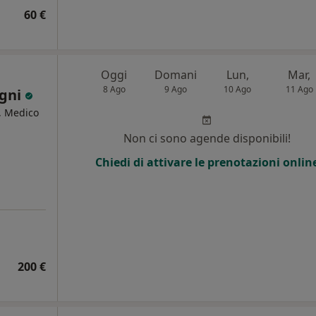
60 €
Oggi
Domani
Lun,
Mar,
8 Ago
9 Ago
10 Ago
11 Ago
agni
a, Medico
Non ci sono agende disponibili!
i
Chiedi di attivare le prenotazioni onlin
200 €