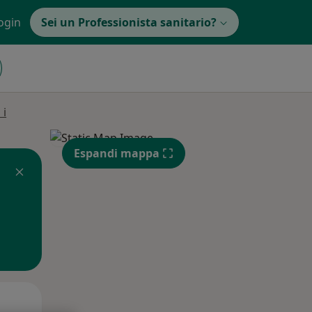
ogin
Sei un Professionista sanitario?
 i
Espandi mappa
Mer,
Gio,
Ven,