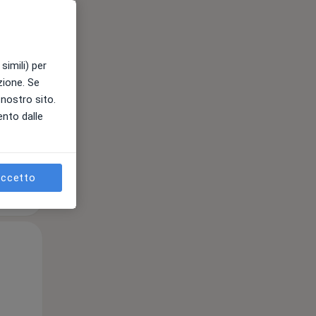
12 Ago
13 Ago
14 Ago
simili) per
e
azione. Se
l nostro sito.
ento dalle
ccetto
Mer,
Gio,
Ven,
12 Ago
13 Ago
14 Ago