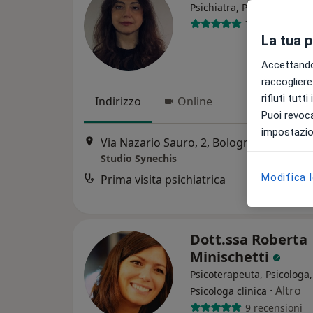
Psichiatra, Psicoterapeuta
7 recensioni
La tua 
Accettando,
raccogliere 
rifiuti tutt
Indirizzo
Online
Puoi revoca
impostazion
Via Nazario Sauro, 2, Bologna
•
Mappa
Studio Synechis
Modifica 
Prima visita psichiatrica
Dott.ssa Roberta
Minischetti
Psicoterapeuta, Psicologa,
·
Altro
Psicologa clinica
9 recensioni