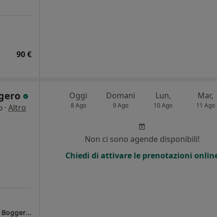
90 €
ggero
Oggi
Domani
Lun,
Mar,
8 Ago
9 Ago
10 Ago
11 Ago
·
Altro
o
i
Non ci sono agende disponibili!
Chiedi di attivare le prenotazioni onlin
Studio di Psicologia Online del Dott. Andrea Boggero a Bologna