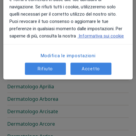
navigazione. Se rifiuti tutti i cookie, utilizzeremo solo
Dermatologo Antegnate
quelli necessari per il corretto utilizzo del nostro sito.
Puoi revocare il tuo consenso o aggiornare le tue
Dermatologo Anzio
preferenze in qualsiasi momento dalle impostazioni. Per
saperne di più, consulta la nostra
Informativa sui cookie
Dermatologo Anzola dell'Emilia
Dermatologo Aosta
Modifica le impostazioni
Dermatologo Appiano Gentile
Rifiuto
Accetto
Dermatologo Apricena
Dermatologo Aprilia
Dermatologo Arborea
Dermatologo Arcisate
Dermatologo Arcore